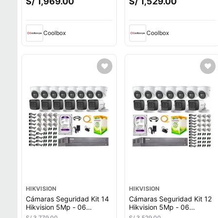
S/ 1,969.00
S/ 1,529.00
P2p + disco duro 2tb
P2P + Disco Duro 2Tb
Coolbox
Coolbox
HIKVISION
HIKVISION
Cámaras Seguridad Kit 14
Cámaras Seguridad Kit 12
Hikvision 5Mp - 06
Hikvision 5Mp - 06
Cámaras Audio
Cámaras Audio
S/ 3,779.00
S/ 3,529.00