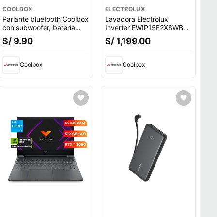
COOLBOX
ELECTROLUX
Parlante bluetooth Coolbox
Lavadora Electrolux
con subwoofer, batería
Inverter EWIP15F2XSWB
recargable, guitar
carga superior, capacidad
S/ 9.90
S/ 1,199.00
15 kg, negro
Coolbox
Coolbox