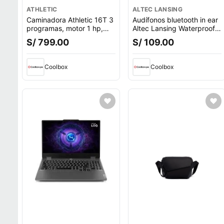
ATHLETIC
ALTEC LANSING
Caminadora Athletic 16T 3
Audífonos bluetooth in ear
programas, motor 1 hp,
Altec Lansing Waterproof
velocidad máx. 10 km,
deportivo IPX6, micrófono
S/ 799.00
S/ 109.00
máx. 100 kg
incorporado, máx. 6 horas,
control volumen, negro
Coolbox
Coolbox