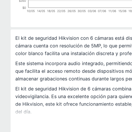
$350
$0
10/05
14/05
18/05
22/05
26/05
30/05
03/06
07/06
11/06
15/06
19
El kit de seguridad Hikvision con 6 cámaras está di
cámara cuenta con resolución de 5MP, lo que permite
color blanco facilita una instalación discreta y profe
Este sistema incorpora audio integrado, permitiend
que facilita el acceso remoto desde dispositivos m
almacenar grabaciones continuas durante largos pe
El kit de seguridad Hikvision de 6 cámaras combina
videovigilancia. Es una excelente opción para quien
de Hikvision, este kit ofrece funcionamiento estable
del día.