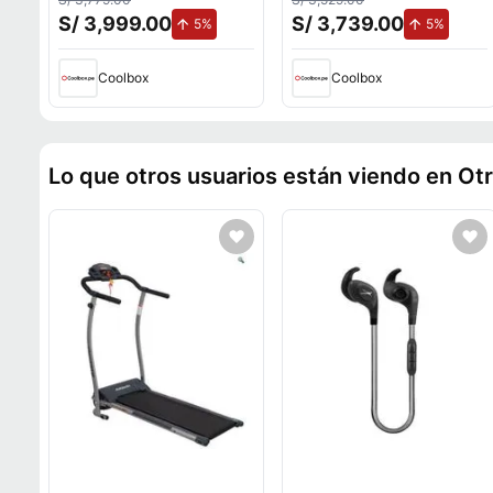
Incorporado + Disco Duro
Incorporado + Disco Duro
S/ 3,999.00
S/ 3,739.00
de aumento.
de aume
5%
5%
2Tb
2Tb
Coolbox
Coolbox
Lo que otros usuarios están viendo en Ot