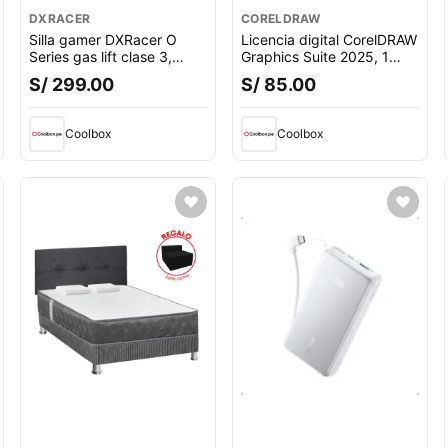
DXRACER
CORELDRAW
Silla gamer DXRacer O
Licencia digital CorelDRAW
Series gas lift clase 3,
Graphics Suite 2025, 1
tapiz cuero pu, máx. 100
dispositivo, compatible
S/ 299.00
S/ 85.00
kg, inclinación 90 - 135°,
con macOS, duración 1
negro
año
Coolbox
Coolbox