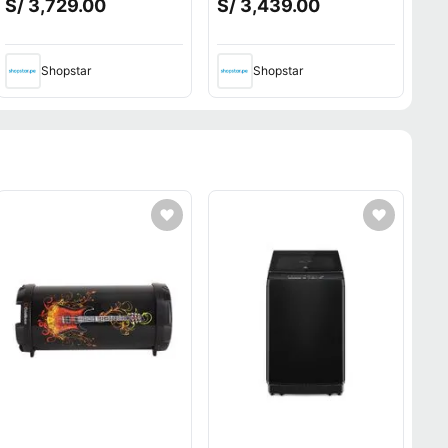
S/ 3,729.00
S/ 3,439.00
Completo P2P
Completo P2P
Shopstar
Shopstar