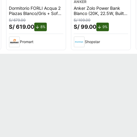
ANKER
Dormitorio FORLI Acqua 2
Anker Zolo Power Bank
Plazas Blanco/Gris + Sofá
Blanco (20K, 22.5W, Built-
Cama
In USB-C Cable)
S/ 679.00
S/ 109.00
S/ 619.00
S/ 99.00
de descuento.
de descuento.
8%
9%
Promart
Shopstar