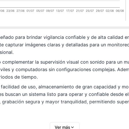
/06
23/06
27/06
01/07
05/07
09/07
13/07
17/07
21/07
25/07
29/07
02/08
06/08
señado para brindar vigilancia confiable y de alta calidad
 capturar imágenes claras y detalladas para un monitoreo 
sional.
o complementar la supervisión visual con sonido para un m
óviles y computadoras sin configuraciones complejas. Ademá
riodos de tiempo.
 facilidad de uso, almacenamiento de gran capacidad y mon
es buscan un sistema listo para operar y confiable desde e
, grabación segura y mayor tranquilidad, permitiendo superv
Ver más