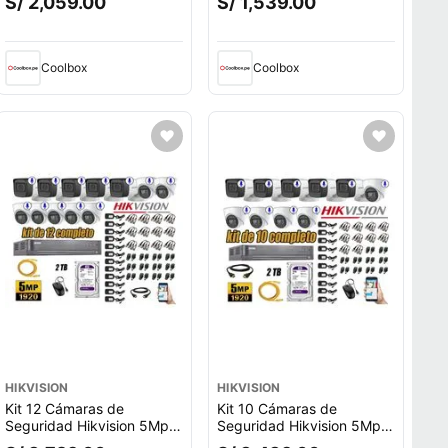
S/ 2,059.00
S/ 1,539.00
+ disco duro 1tb, blanco
Incorporado + Disco Duro
.
2Tb
Coolbox
Coolbox
HIKVISION
HIKVISION
Kit 12 Cámaras de
Kit 10 Cámaras de
Seguridad Hikvision 5Mp
Seguridad Hikvision 5Mp
Audio Incorporado
Audio Incorporado