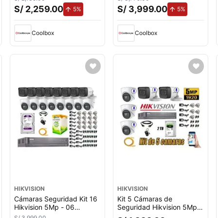
completo P2p + Disco duro
duro 2tb, blanco
S/ 2,259.00
S/ 3,999.00
de aumento.
de aumento
5%
5%
2tb
Coolbox
Coolbox
HIKVISION
HIKVISION
Cámaras Seguridad Kit 16
Kit 5 Cámaras de
Hikvision 5Mp - 06
Seguridad Hikvision 5Mp
Cámaras Audio
Audio Incorporado
S/ 3,999.00