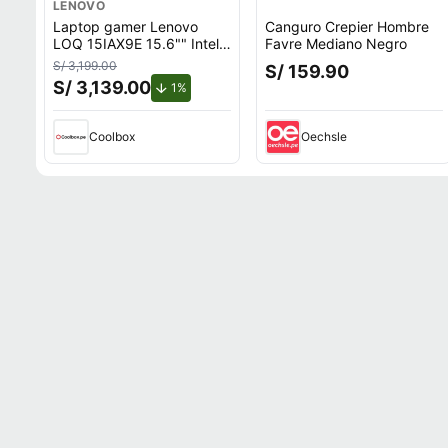
LENOVO
Laptop gamer Lenovo
Canguro Crepier Hombre
LOQ 15IAX9E 15.6"" Intel
Favre Mediano Negro
Core i5, 512GB SSD, 8GB
S/ 3,199.00
S/ 159.90
RAM, Windows 11 Home,
S/ 3,139.00
de descuento.
1%
gris
Coolbox
Oechsle