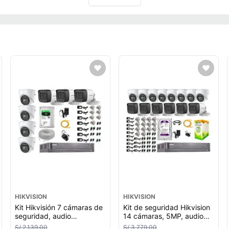
HIKVISION
HIKVISION
Kit Hikvisión 7 cámaras de
Kit de seguridad Hikvision
seguridad, audio
14 cámaras, 5MP, audio
incorporado, 5MP
incorporado, P2p + disco
S/ 2,139.00
S/ 3,779.00