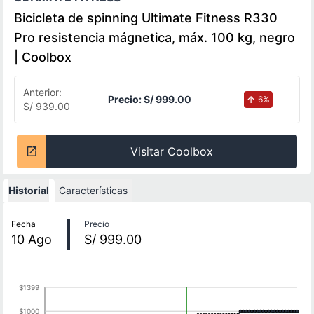
Bicicleta de spinning Ultimate Fitness R330
Pro resistencia mágnetica, máx. 100 kg, negro
| Coolbox
Anterior:
Precio:
S/ 999.00
6
%
S/ 939.00
Visitar Coolbox
Historial
Características
Historial de precios
Fecha
Precio
10
Ago
S/ 999.00
$1399
$1000