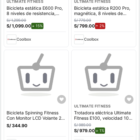
ULTIMATE FITNESS
ULTIMATE FITNESS
Bicicleta estática E600 Pro,
Bicicleta estática R200 Pro,
8 niveles de resistencia,
magnética, 8 niveles de
frenos magnéticos, negro
resistencia, frenos
S/ 1,299.00
S/ 779.00
magnéticos, negro
S/ 1,099.00
de descuento.
S/ 799.00
de aumento.
15%
2%
Coolbox
Coolbox
ULTIMATE FITNESS
Bicicleta Spinning Fitness
Trotadora eléctrica Ultimate
Con Monitor LCD Volante 2
Fitness E100, velocidad 10
kg K102
km/h, peso máximo 100 kg,
S/ 989.00
S/ 344.90
negro
S/ 979.00
de descuento.
1%