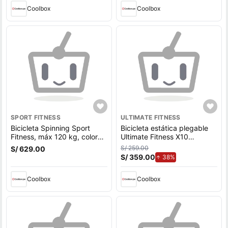
Coolbox
Coolbox
SPORT FITNESS
ULTIMATE FITNESS
Bicicleta Spinning Sport
Bicicleta estática plegable
Fitness, máx 120 kg, color
Ultimate Fitness X10
negro
resistencia por fricción, máx.
S/ 259.00
S/ 629.00
100kg, negro
S/ 359.00
de aumento.
38%
Coolbox
Coolbox