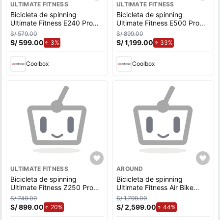
ULTIMATE FITNESS
ULTIMATE FITNESS
Bicicleta de spinning
Bicicleta de spinning
Ultimate Fitness E240 Pro
Ultimate Fitness E500 Pro
resistencia magnética, máx
resistencia magnética, máx
S/ 579.00
S/ 899.00
100kg, negro
110kg, negro
S/ 599.00
de aumento.
S/ 1,199.00
de aumento.
3%
33%
Coolbox
Coolbox
ULTIMATE FITNESS
AROUND
Bicicleta de spinning
Bicicleta de spinning
Ultimate Fitness Z250 Pro
Ultimate Fitness Air Bike
resistencia industrial, máx
resistencia de aire, máx.
S/ 749.00
S/ 1,799.00
150kg, negro
160kg, negro
S/ 899.00
de aumento.
S/ 2,599.00
de aumento.
20%
44%