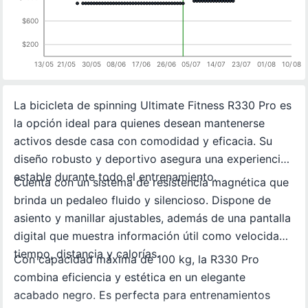
$600
$200
13/05
21/05
30/05
08/06
17/06
26/06
05/07
14/07
23/07
01/08
10/08
La bicicleta de spinning Ultimate Fitness R330 Pro es
la opción ideal para quienes desean mantenerse
activos desde casa con comodidad y eficacia. Su
diseño robusto y deportivo asegura una experiencia
estable durante todo el entrenamiento.
Cuenta con un sistema de resistencia magnética que
brinda un pedaleo fluido y silencioso. Dispone de
asiento y manillar ajustables, además de una pantalla
digital que muestra información útil como velocidad,
tiempo, distancia y calorías.
Con capacidad máxima de 100 kg, la R330 Pro
combina eficiencia y estética en un elegante
acabado negro. Es perfecta para entrenamientos