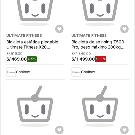
ULTIMATE FITNESS
ULTIMATE FITNESS
Bicicleta estática plegable
Bicicleta de spinning Z500
Ultimate Fitness X20
Pro, peso máximo 200kg,
resistencia por fricción, máx.
pedal antideslizante, negro
S/ 519.00
S/ 1,349.00
100kg, negro
S/ 469.00
de descuento.
S/ 1,499.00
de aumento.
9%
11%
Coolbox
Coolbox