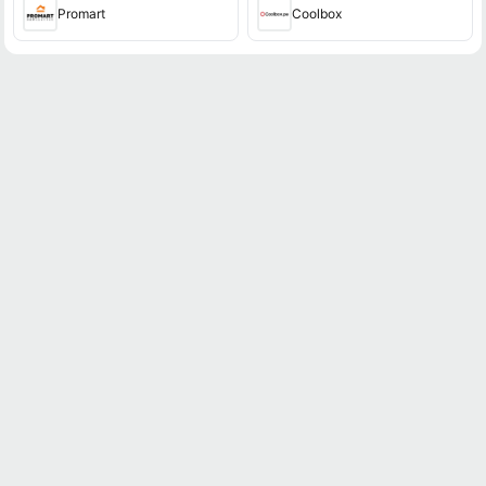
Promart
Coolbox