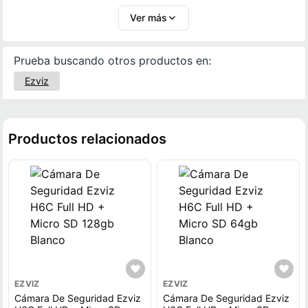
brindan un contacto inmediato con tus seres
eliminando puntos ciegos y garantizando una
Ver más
queridos en situaciones de emergencia.
cobertura continua. Con EZVIZ H6C disfrutarás de un
sistema de vigilancia confiable, práctico y con la
Prueba buscando otros productos en:
tecnología necesaria para proteger lo que más
valoras.
Ezviz
Productos relacionados
EZVIZ
EZVIZ
Cámara De Seguridad Ezviz
Cámara De Seguridad Ezviz