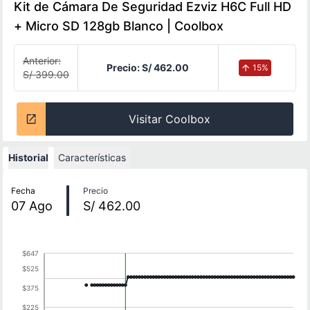
Kit de Cámara De Seguridad Ezviz H6C Full HD
+ Micro SD 128gb Blanco | Coolbox
Anterior:
Precio:
S/ 462.00
15
%
S/ 399.00
Visitar Coolbox
Historial
Características
Historial de precios
Fecha
Precio
07
Ago
S/ 462.00
$647
$525
$375
$225