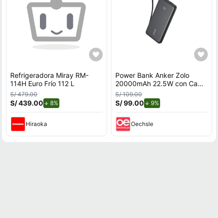
Refrigeradora Miray RM-
Power Bank Anker Zolo
114H Euro Frío 112 L
20000mAh 22.5W con Cable
USB-C Integrado Negro
S/ 479.00
S/ 109.00
S/ 439.00
de descuento.
S/ 99.00
de descuento.
8%
9%
Hiraoka
Oechsle