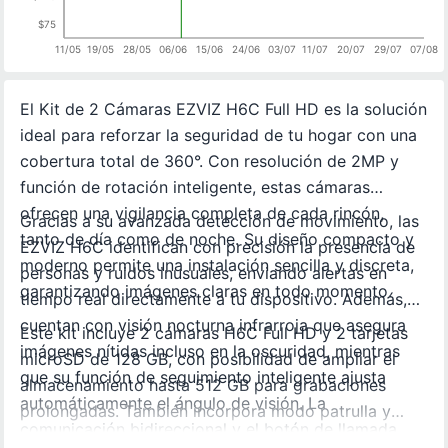
$75
11/05
19/05
28/05
06/06
15/06
24/06
03/07
11/07
20/07
29/07
07/08
El Kit de 2 Cámaras EZVIZ H6C Full HD es la solución
ideal para reforzar la seguridad de tu hogar con una
cobertura total de 360°. Con resolución de 2MP y
función de rotación inteligente, estas cámaras
ofrecen una vigilancia completa de cada rincón,
Gracias a su avanzada detección de movimiento, las
tanto de día como de noche. Su diseño compacto y
EZVIZ H6C identifican con precisión la presencia de
moderno permite una instalación sencilla y discreta,
personas y ruidos inusuales, enviando alertas en
garantizando imágenes claras en todo momento.
tiempo real directamente a tu dispositivo. Además,
cuentan con visión nocturna infrarroja que asegura
Este kit incluye 2 cámaras H6C Full HD y 2 tarjetas
imágenes nítidas incluso en la oscuridad, mientras
microSD de 128 GB, con posibilidad de ampliar el
que su función de seguimiento inteligente ajusta
almacenamiento hasta 512 GB para grabaciones
automáticamente el ángulo de visión. La
prolongadas. También incorpora modo patrulla y
comunicación bidireccional y el botón de llamada
trayectorias de inspección personalizadas,