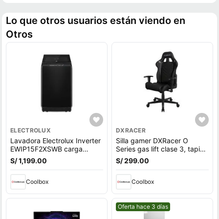
Lo que otros usuarios están viendo en
Otros
ELECTROLUX
DXRACER
Lavadora Electrolux Inverter
Silla gamer DXRacer O
EWIP15F2XSWB carga
Series gas lift clase 3, tapiz
superior, capacidad 15 kg,
cuero pu, máx. 100 kg,
S/ 1,199.00
S/ 299.00
negro
inclinación 90 - 135°, negro
Coolbox
Coolbox
Mejor precio.
Oferta hace 3 días