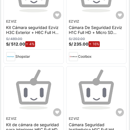
EZVIZ
EZVIZ
Kit Cámara seguridad Ezviz
Cámara De Seguridad Ezviz
H3C Exterior + H6C Full HD
H1C Full HD + Micro SD
+ Micro SD 128GB Interior
128gb - Blanco
S/ 489.00
S/ 202.00
con movimiento
S/ 512.00
de aumento.
S/ 235.00
de aumento.
4%
16%
Shopstar
Coolbox
EZVIZ
EZVIZ
Kit de cámara de seguridad
Cámara Seguridad
para interiores H6C Full HD
Inalámbrica H1C Full Hd