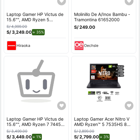
Laptop Gamer HP Victus de
Molinillo De A/Inox Bambu -
15.6"", AMD Ryzen 5
Tramontina 61652000
7535HS, NVIDIA GeForce
S/ 4,999.00
S/ 249.00
RTX 3050, 12GB RAM, disco
S/ 3,249.00
de descuento.
35%
sólido de 512GB, modelo 15-
fb3058la
Hiraoka
Oechsle
Laptop Gamer HP Victus de
Laptop Gamer Acer Nitro V
15.6"", AMD Ryzen 7 7445H,
AMD Ryzen™ 5 7535HS 8GB
NVIDIA GeForce RTX 3050,
RAM 512GB SSD 15.6"" RTX
S/ 3,499.00
S/ 2,899.00
16GB RAM, disco sólido de
3050.
S/ 3,449.00
de descuento.
S/ 2,799.00
de descuento.
1%
3%