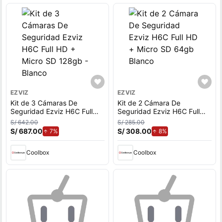
EZVIZ
EZVIZ
Kit de 3 Cámaras De
Kit de 2 Cámara De
Seguridad Ezviz H6C Full
Seguridad Ezviz H6C Full
HD + Micro SD 128gb -
HD + Micro SD 64gb Blanco
S/ 642.00
S/ 285.00
Blanco
S/ 687.00
de aumento.
S/ 308.00
de aumento.
7%
8%
Coolbox
Coolbox