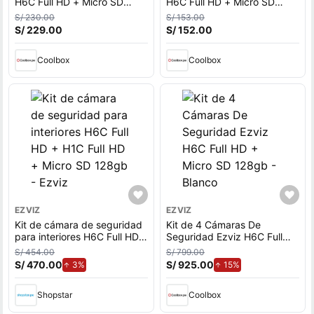
H6C Full HD + Micro SD
H6C Full HD + Micro SD
128gb Blanco
64gb Blanco
S/ 230.00
S/ 153.00
S/ 229.00
S/ 152.00
Coolbox
Coolbox
EZVIZ
EZVIZ
Kit de cámara de seguridad
Kit de 4 Cámaras De
para interiores H6C Full HD
Seguridad Ezviz H6C Full
+ H1C Full HD + Micro SD
HD + Micro SD 128gb -
S/ 454.00
S/ 799.00
128gb - Ezviz
Blanco
S/ 470.00
de aumento.
S/ 925.00
de aumento.
3%
15%
Shopstar
Coolbox