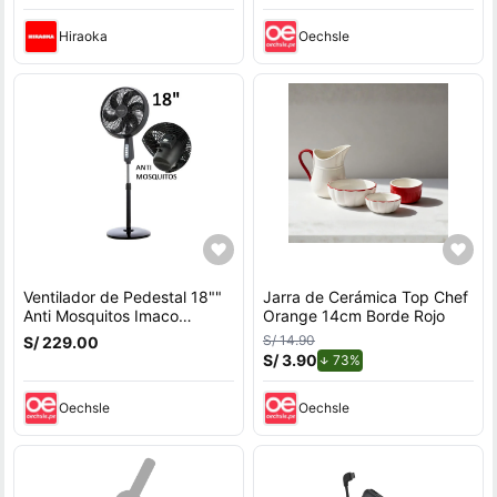
512GB, modelo 15-fb3020la
Hiraoka
Oechsle
Ventilador de Pedestal 18""
Jarra de Cerámica Top Chef
Anti Mosquitos Imaco
Orange 14cm Borde Rojo
FSM7518MK 85W
S/ 14.90
S/ 229.00
S/ 3.90
de descuento.
73%
Oechsle
Oechsle