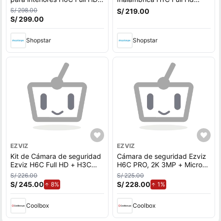
+ H1C Full HD + Micro SD
Ezviz + Micro sd 128Gb
S/ 298.00
S/ 219.00
64gb - Ezviz
S/ 299.00
Shopstar
Shopstar
EZVIZ
EZVIZ
Kit de Cámara de seguridad
Cámara de seguridad Ezviz
Ezviz H6C Full HD + H3C
H6C PRO, 2K 3MP + Micro
Full HD - Blanco
SD 128GB, blanco
S/ 226.00
S/ 225.00
S/ 245.00
de aumento.
S/ 228.00
de aumento.
8%
1%
Coolbox
Coolbox