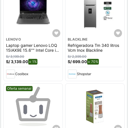
LENOVO
BLACKLINE
Laptop gamer Lenovo LOQ
Refrigeradora Tm 340 litros
15IAX9E 15.6"" Intel Core i5,
Vcm Inox Blackline
512GB SSD, 8GB RAM,
S/ 3,199.00
S/ 2,399.00
Windows 11 Home, gris
S/ 3,139.00
de descuento.
S/ 699.00
de descuento.
1%
70%
Coolbox
Shopstar
Mejor precio.
Oferta semanal