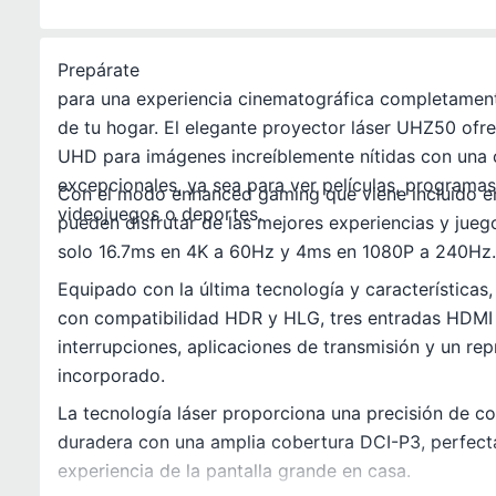
Prepárate
para una experiencia cinematográfica completame
de tu hogar. El elegante proyector láser UHZ50 ofr
UHD para imágenes increíblemente nítidas con una c
excepcionales, ya sea para ver películas, programas 
Con el modo enhanced gaming que viene incluido en
videojuegos o deportes.
pueden disfrutar de las mejores experiencias y jueg
solo 16.7ms en 4K a 60Hz y 4ms en 1080P a 240Hz.
Equipado con la última tecnología y características
con compatibilidad HDR y HLG, tres entradas HDMI 2
interrupciones, aplicaciones de transmisión y un re
incorporado.
La tecnología láser proporciona una precisión de co
duradera con una amplia cobertura DCI-P3, perfecta
experiencia de la pantalla grande en casa.