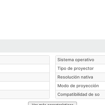
e
e
de
6
de
6
6
6
6
Sistema operativo
Tipo de proyector
Resolución nativa
Modo de proyección
Compatibilidad de so
Ver más características