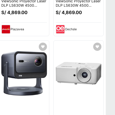
ViewSonic Proyector Laser
ViewSonic Proyector Laser
DLP LS630W 4500
DLP LS630W 4500
Lúmenes WXGA, 1.3x
Lúmenes WXGA, 1.3x
S/ 4,869.00
S/ 4,869.00
Zoom, Control LAN,
Zoom, Control LAN,
20,000 Ho
20,000 Ho
Plazavea
Oechsle