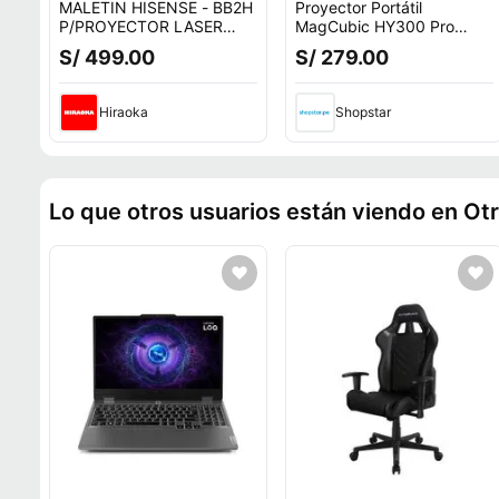
MALETIN HISENSE - BB2H
Proyector Portátil
P/PROYECTOR LASER
MagCubic HY300 Pro
C2/C2 ULTRA
Blanco Ultra HD Blanco
S/ 499.00
S/ 279.00
Compacto
Hiraoka
Shopstar
Lo que otros usuarios están viendo en Ot