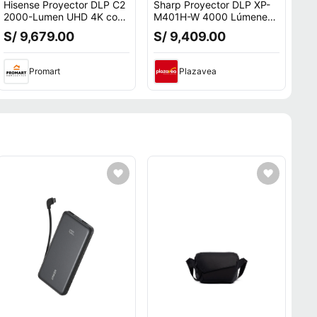
Hisense Proyector DLP C2
Sharp Proyector DLP XP-
2000-Lumen UHD 4K con
M401H-W 4000 Lúmenes
Soporte Integrado y
Full HD, Larga Duración,
S/ 9,679.00
S/ 9,409.00
Sonido JBL
Doble HDMI, Altavoz
Promart
Plazavea