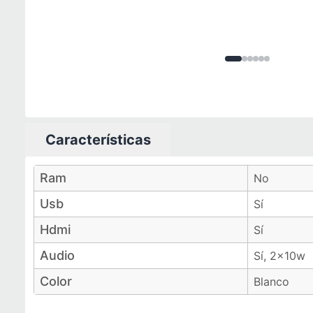
Imagen
Imagen
Imagen
Imagen
Imagen
Imagen
1
de
2
3
de
6
4
d
5
d
6
Características
Características técnicas
Ram
No
Usb
Sí
Hdmi
Sí
Audio
Sí, 2x10w
Color
Blanco