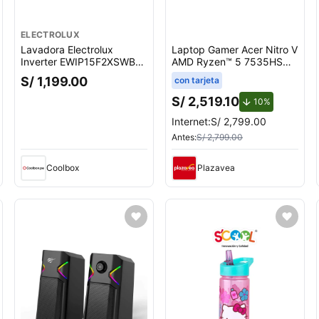
ELECTROLUX
Lavadora Electrolux
Laptop Gamer Acer Nitro V
Inverter EWIP15F2XSWB
AMD Ryzen™ 5 7535HS
carga superior, capacidad
8GB RAM 512GB SSD
S/ 1,199.00
con tarjeta
15 kg, negro
15.6"" RTX 3050
S/ 2,519.10
de descuent
10%
Internet:
S/ 2,799.00
Antes:
S/ 2,799.00
Coolbox
Plazavea