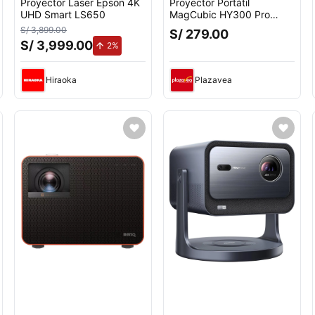
Proyector Laser Epson 4K
Proyector Portátil
UHD Smart LS650
MagCubic HY300 Pro
Blanco Ultra HD Blanco
S/ 3,899.00
S/ 279.00
Compacto
S/ 3,999.00
de aumento.
2%
Hiraoka
Plazavea