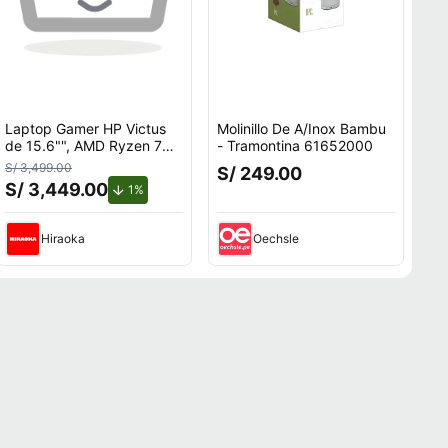
Laptop Gamer HP Victus
Molinillo De A/Inox Bambu
de 15.6"", AMD Ryzen 7
- Tramontina 61652000
7445H, NVIDIA GeForce
S/ 3,499.00
S/ 249.00
RTX 3050, 16GB RAM,
S/ 3,449.00
de descuento.
1%
disco sólido de 512GB,
modelo 15-fb3020la
Hiraoka
Oechsle