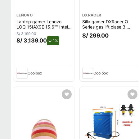
LENOVO
DXRACER
Laptop gamer Lenovo
Silla gamer DXRacer O
LOQ 15IAX9E 15.6"" Intel
Series gas lift clase 3,
Core i5, 512GB SSD, 8GB
tapiz cuero pu, máx. 100
S/ 3,199.00
S/ 299.00
RAM, Windows 11 Home,
kg, inclinación 90 - 135°,
S/ 3,139.00
de descuento.
1%
gris
negro
Coolbox
Coolbox