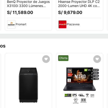
BenQ Proyector de Juegos
Hisense Proyector DLP C2
X3100i 3300 Lúmenes
2000-Lumen UHD 4K con
UHD 4K 4LED DLP
Soporte Integrado y
S/ 11,589.00
S/ 9,679.00
Sonido JBL
Promart
Plazavea
ros
Mejor precio.
Oferta