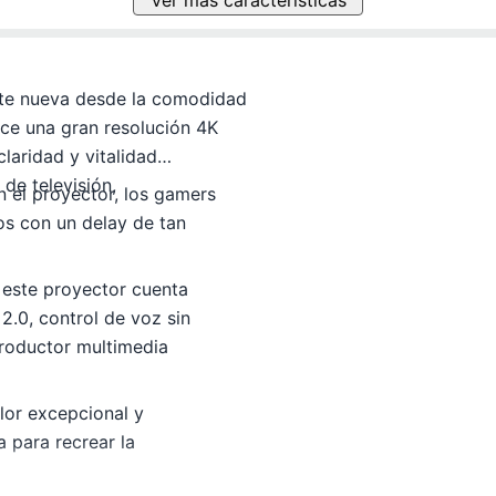
nte nueva desde la comodidad
ece una gran resolución 4K
laridad y vitalidad
de televisión,
 el proyector, los gamers
os con un delay de tan
, este proyector cuenta
.0, control de voz sin
productor multimedia
lor excepcional y
 para recrear la