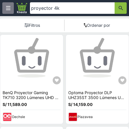
Filtros
Ordenar por
BenQ Proyector Gaming
Optoma Proyector DLP
TK710 3200 Lúmenes UHD 4K
UHZ35ST 3500 Lúmenes UHD
DLP, 4.2 ms Input Lag, 1.3x
4K Corto Alcance, 0.496:1
S/ 11,589.00
S/ 14,159.00
Zoom, HDR10
Throw Ratio, 2x H
Oechsle
Plazavea