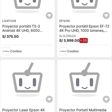
LANTUM
EPSON
Proyector portátil TS-3
Proyector portátil Epson EF-72
Android 4K UHD, 6000
4K Pro UHD, 1000 lúmenes,
lúmenes, 280 ANSI, Wi-Fi,
proyección hasta 150"",
S/ 3,799.00
S/ 375.50
bluetooth, proyección hasta
conectividad HDMI y USB,
S/ 3,999.00
de aumento.
5%
300”
Google TV, blanco
Coolbox
Coolbox
Proyector Laser Epson 4K
Proyector Portatil Multimedia