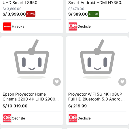
UHD Smart LS650
Smart Android HDMI HY350
4K
S/ 3,899.00
S/ 479.00
S/ 3,999.00
de aumento.
S/ 389.00
de descuento.
2%
18%
Hiraoka
Oechsle
Epson Proyector Home
Proyector WiFi 5G 4K 1080P
Cinema 3200 4K UHD 2900
Full HD Bluetooth 5.0 Android
Lumens HDR10 y HLG, 3LCD
11 BOSSNEY BS-H9748
S/ 10,319.00
S/ 219.99
Oechsle
Oechsle