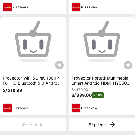
Plazavea
Plazavea
Proyector WiFi 5G 4K 1080P
Proyector Portatil Multimedia
Full HD Bluetooth 5.0 Android
Smart Android HDMI HY350
11 BOSSNEY BS-H9748
4K
S/ 479.00
S/ 219.99
S/ 389.00
de descuento.
18%
Plazavea
Plazavea
Anterior
Siguiente