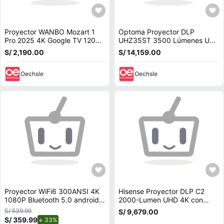
Proyector WANBO Mozart 1
Optoma Proyector DLP
Pro 2025 4K Google TV 1200
UHZ35ST 3500 Lúmenes UHD
ANSI HDR 10
4K Corto Alcance, 0.496:1
S/ 2,190.00
S/ 14,159.00
Throw Ratio, 2x H
Oechsle
Oechsle
Proyector WiFi6 300ANSI 4K
Hisense Proyector DLP C2
1080P Bluetooth 5.0 android
2000-Lumen UHD 4K con
11
Soporte Integrado y Sonido
S/ 539.99
S/ 9,679.00
JBL
S/ 359.99
de descuento.
33%