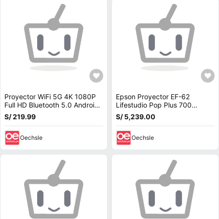
Proyector WiFi 5G 4K 1080P
Epson Proyector EF-62
Full HD Bluetooth 5.0 Android
Lifestudio Pop Plus 700
11 BOSSNEY BS-H9748
Lúmenes 4K RGB-LED 3LCD
S/ 219.99
S/ 5,239.00
con Google TV y Son
Oechsle
Oechsle