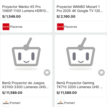
Proyector Wanbo X5 Pro
Proyector WANBO Mozart 1
1080P 1100 Lumens HDR10
Pro 2025 4K Google TV 1200
4K Google TV
ANSI HDR 10
S/ 1,549.00
S/ 2,190.00
Plazavea
Plazavea
BenQ Proyector de Juegos
BenQ Proyector Gaming
X3100i 3300 Lúmenes UHD
TK710 3200 Lúmenes UHD 4K
4K 4LED DLP
DLP, 4.2 ms Input Lag, 1.3x
S/ 11,589.00
S/ 11,589.00
Zoom, HDR10
Promart
Promart