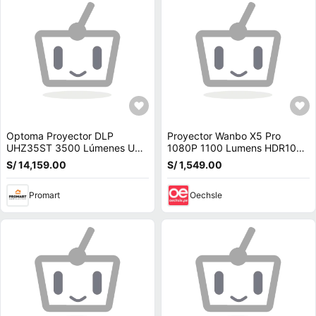
Optoma Proyector DLP
Proyector Wanbo X5 Pro
UHZ35ST 3500 Lúmenes UHD
1080P 1100 Lumens HDR10
4K Corto Alcance, 0.496:1
4K Google TV
S/ 14,159.00
S/ 1,549.00
Throw Ratio, 2x H
Promart
Oechsle