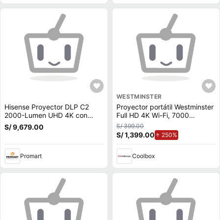
WESTMINSTER
Hisense Proyector DLP C2
Proyector portátil Westminster
2000-Lumen UHD 4K con
Full HD 4K Wi-Fi, 7000
Soporte Integrado y Sonido
lúmenes, negro
S/ 399.00
S/ 9,679.00
JBL
S/ 1,399.00
de aumento.
250%
Promart
Coolbox