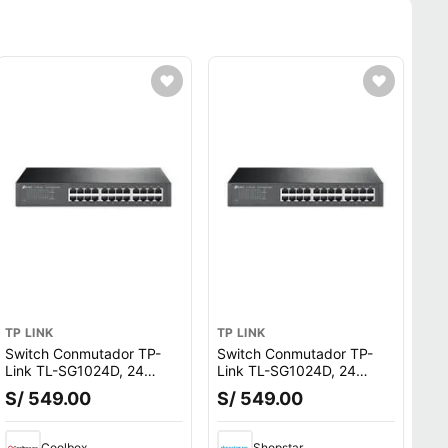
TP LINK
TP LINK
Switch Conmutador TP-
Switch Conmutador TP-
Link TL-SG1024D, 24
Link TL-SG1024D, 24
puertos Gigabit,
puertos Gigabit,
S/ 549.00
S/ 549.00
10/100/1000 Mbps, de
10/100/1000 Mbps, de
escritorio y montaje rack,
escritorio y montaje rack,
ahorro energía, negro
ahorro energía, negro
Coolbox
Shopstar