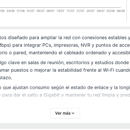
/06
23/06
27/06
01/07
05/07
09/07
13/07
17/07
21/07
25/07
29/07
02/08
06/08
tos diseñado para ampliar la red con conexiones estables y
bps) para integrar PCs, impresoras, NVR y puntos de acce
itorio o pared, manteniendo el cableado ordenado y accesibl
algo clave en salas de reunión, escritorios y estudios donde
umar puestos o mejorar la estabilidad frente al Wi‑Fi cuando
stazo.
que ajustan consumo según el estado de enlace y la longitu
e para dar el salto a Gigabit y mantener tu red limpia y pr
Ver más