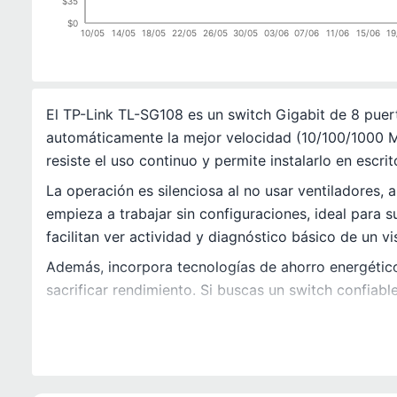
$35
$0
10/05
14/05
18/05
22/05
26/05
30/05
03/06
07/06
11/06
15/06
19
El TP-Link TL-SG108 es un switch Gigabit de 8 puer
automáticamente la mejor velocidad (10/100/1000 M
resiste el uso continuo y permite instalarlo en escr
La operación es silenciosa al no usar ventiladores, 
empieza a trabajar sin configuraciones, ideal para s
facilitan ver actividad y diagnóstico básico de un vi
Además, incorpora tecnologías de ahorro energético 
sacrificar rendimiento. Si buscas un switch confiabl