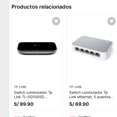
Productos relacionados
TP LINK
TP LINK
Switch conmutador Tp
Switch conmutador Tp
Link TL-SG1005D
Link ethernet, 5 puertos
ethernet, 5 puertos
megabits 10/100 mbps
S/ 89.90
S/ 69.90
gigabits 10/100/1000
mbps
Coolbox
Coolbox