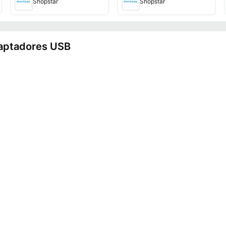
Shopstar
Shopstar
daptadores USB