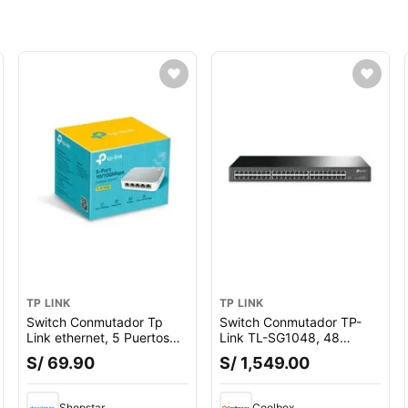
TP LINK
TP LINK
Switch Conmutador Tp
Switch Conmutador TP-
Link ethernet, 5 Puertos
Link TL-SG1048, 48
gigabits 10/100 mbps
puertos Gigabit,
S/ 69.90
S/ 1,549.00
10/100/1000 Mbps,
eficiencia energética,
montaje rack, plug and
Shopstar
Coolbox