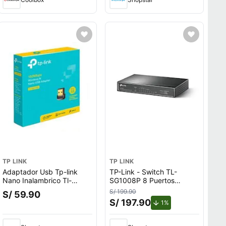
TP LINK
TP LINK
Adaptador Usb Tp-link
TP-Link - Switch TL-
Nano Inalambrico Tl-
SG1008P 8 Puertos
wn725n 150 Mbps
Gigabit 4 Puertos POE+
S/ 199.90
S/ 59.90
S/ 197.90
de descuento.
1%