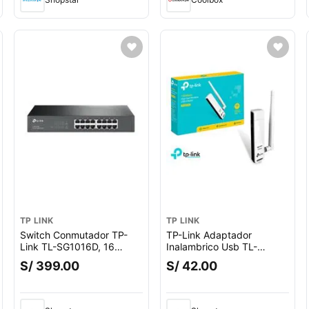
play, negro
TP LINK
TP LINK
Switch Conmutador TP-
TP-Link Adaptador
Link TL-SG1016D, 16
Inalambrico Usb TL-
puertos Gigabit,
WN722N hasta 150 Mbps
S/ 399.00
S/ 42.00
10/100/1000 Mbps,
eficiencia energética, de
escritorio y montaje en
rack, negro