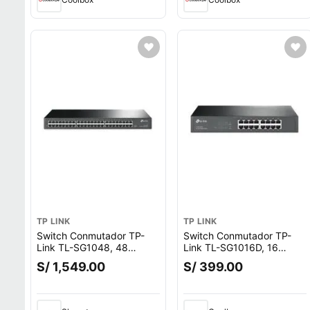
TP LINK
TP LINK
Switch Conmutador TP-
Switch Conmutador TP-
Link TL-SG1048, 48
Link TL-SG1016D, 16
puertos Gigabit,
puertos Gigabit,
S/ 1,549.00
S/ 399.00
10/100/1000 Mbps,
10/100/1000 Mbps,
eficiencia energética,
eficiencia energética, de
montaje rack, plug and
escritorio y montaje en
play, negro
rack, negro