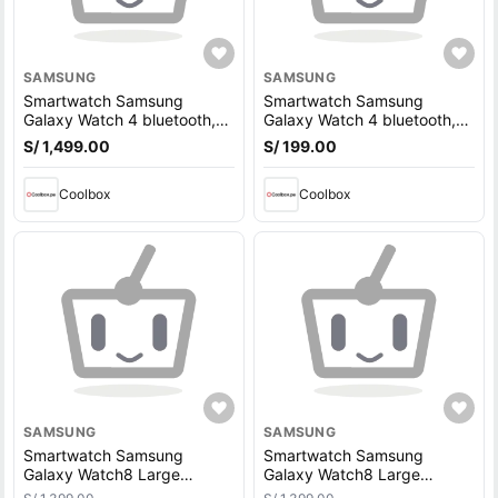
SAMSUNG
SAMSUNG
Smartwatch Samsung
Smartwatch Samsung
Galaxy Watch 4 bluetooth,
Galaxy Watch 4 bluetooth,
resistente al agua, máx 40
resistente al agua, máx 40
S/ 1,499.00
S/ 199.00
horas, modos deportivos,
horas, modos deportivos,
44mm, negro
44mm, plateado
Coolbox
Coolbox
SAMSUNG
SAMSUNG
Smartwatch Samsung
Smartwatch Samsung
Galaxy Watch8 Large
Galaxy Watch8 Large
pantalla 1.5""/ Super
pantalla 1.5""/ Super