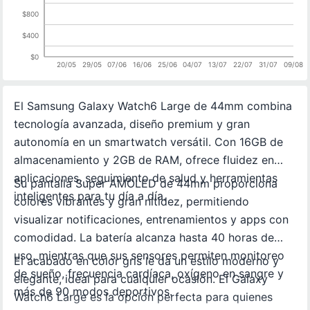
$800
$400
$0
20/05
29/05
07/06
16/06
25/06
04/07
13/07
22/07
31/07
09/08
El Samsung Galaxy Watch6 Large de 44mm combina
tecnología avanzada, diseño premium y gran
autonomía en un smartwatch versátil. Con 16GB de
almacenamiento y 2GB de RAM, ofrece fluidez en
aplicaciones, seguimiento de salud y herramientas
Su pantalla Super AMOLED de 44mm proporciona
inteligentes para tu día a día.
colores vibrantes y gran nitidez, permitiendo
visualizar notificaciones, entrenamientos y apps con
comodidad. La batería alcanza hasta 40 horas de
uso, mientras que sus sensores permiten monitoreo
El acabado en color gris le da un estilo moderno y
de sueño, frecuencia cardíaca, oxígeno en sangre y
elegante, ideal para cualquier ocasión. El Galaxy
más de 90 modos deportivos.
Watch6 Large es la opción perfecta para quienes