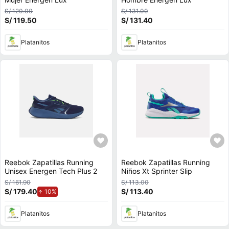
S/ 120.00
S/ 131.00
S/ 119.50
S/ 131.40
Platanitos
Platanitos
Reebok Zapatillas Running
Reebok Zapatillas Running
Unisex Energen Tech Plus 2
Niños Xt Sprinter Slip
S/ 161.90
S/ 113.00
S/ 179.40
de aumento.
S/ 113.40
10%
Platanitos
Platanitos