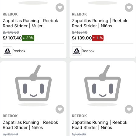
REEBOK
REEBOK
Zapatillas Running | Reebok
Zapatillas Running | Reebok
Road Strider | Mujer
Road Strider | Niños
100245434
S/ 179.00
S/ 125.10
S/ 107.40
de descuento.
S/ 139.00
de aumento.
39%
11%
Reebok
Reebok
REEBOK
REEBOK
Zapatillas Running | Reebok
Zapatillas Running | Reebok
Road Strider | Niños
Road Strider | Niños
S/ 125.10
S/ 85.86