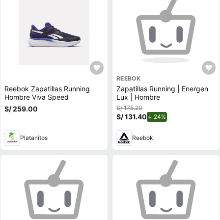
REEBOK
Reebok Zapatillas Running
Zapatillas Running | Energen
Hombre Viva Speed
Lux | Hombre
S/ 175.20
S/ 259.00
S/ 131.40
de descuento.
24%
Platanitos
Reebok