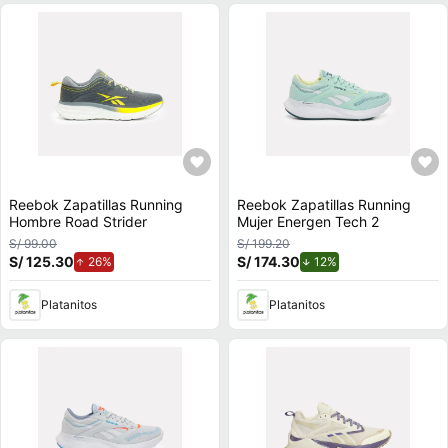
Reebok Zapatillas Running
Reebok Zapatillas Running
Hombre Road Strider
Mujer Energen Tech 2
S/ 99.00
S/ 199.20
S/ 125.30
de aumento.
S/ 174.30
de descuento.
26%
12%
Platanitos
Platanitos