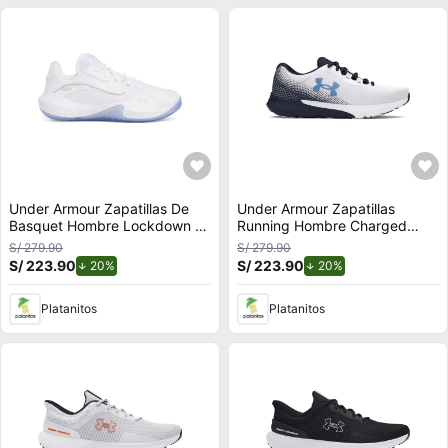
Under Armour Zapatillas De
Under Armour Zapatillas
Basquet Hombre Lockdown 7
Running Hombre Charged
Low
Rogue 4
S/ 279.90
S/ 279.90
S/ 223.90
de descuento.
S/ 223.90
de descuento.
20%
20%
Platanitos
Platanitos