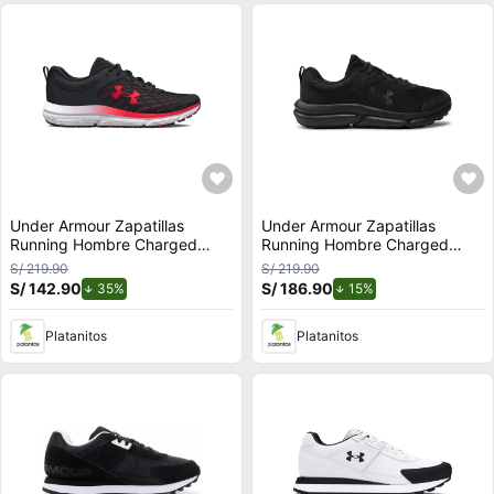
Under Armour Zapatillas
Under Armour Zapatillas
Running Hombre Charged
Running Hombre Charged
Assert 10
Assert 10
S/ 219.90
S/ 219.90
S/ 142.90
de descuento.
S/ 186.90
de descuento.
35%
15%
Platanitos
Platanitos