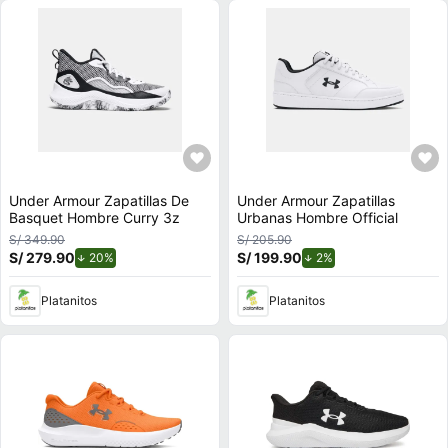
Under Armour Zapatillas De
Under Armour Zapatillas
Basquet Hombre Curry 3z
Urbanas Hombre Official
S/ 349.90
S/ 205.90
S/ 279.90
de descuento.
S/ 199.90
de descuento.
20%
2%
Platanitos
Platanitos