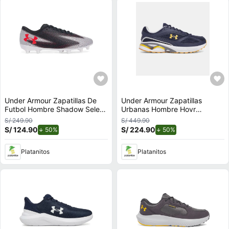
Under Armour Zapatillas De
Under Armour Zapatillas
Futbol Hombre Shadow Select
Urbanas Hombre Hovr
3 Fg
Apparition Rtrftr Tc
S/ 249.90
S/ 449.90
S/ 124.90
de descuento.
S/ 224.90
de descuento.
50%
50%
Platanitos
Platanitos