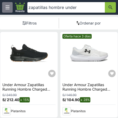
Filtros
Ordenar por
Mejor precio.
Oferta hace 3 días
Under Armour Zapatillas
Under Armour Zapatillas
Running Hombre Charged
Running Hombre Charged
Verssert 2
Surge 4
S/ 249.90
S/ 146.90
S/ 212.40
de descuento.
S/ 104.90
de descuento.
15%
28%
Platanitos
Platanitos