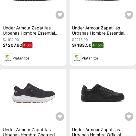
Under Armour Zapatillas
Under Armour Zapatillas
Urbanas Hombre Essential
Urbanas Hombre Essential
Runner
Runner
S/ 194.90
S/ 215.90
S/ 207.90
de aumento.
S/ 183.50
de descuento.
6%
15%
Platanitos
Platanitos
Under Armour Zapatillas
Under Armour Zapatillas
Urbanas Hombre Charged
Urbanas Hombre Official