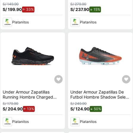
Mirage
Rogue 4
S/ 149.90
S/ 279.90
S/ 199.90
de aumento.
S/ 237.90
de descuento.
33%
15%
Platanitos
Platanitos
Under Armour Zapatillas
Under Armour Zapatillas De
Running Hombre Charged
Futbol Hombre Shadow Select
Bandit Trail 3
3 Fg
S/ 179.90
S/ 249.90
S/ 204.90
de aumento.
S/ 124.90
de descuento.
13%
50%
Platanitos
Platanitos