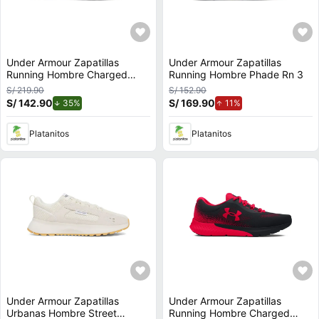
Under Armour Zapatillas
Under Armour Zapatillas
Running Hombre Charged
Running Hombre Phade Rn 3
Surge 4
S/ 219.90
S/ 152.90
S/ 142.90
de descuento.
S/ 169.90
de aumento.
35%
11%
Platanitos
Platanitos
Under Armour Zapatillas
Under Armour Zapatillas
Urbanas Hombre Street
Running Hombre Charged