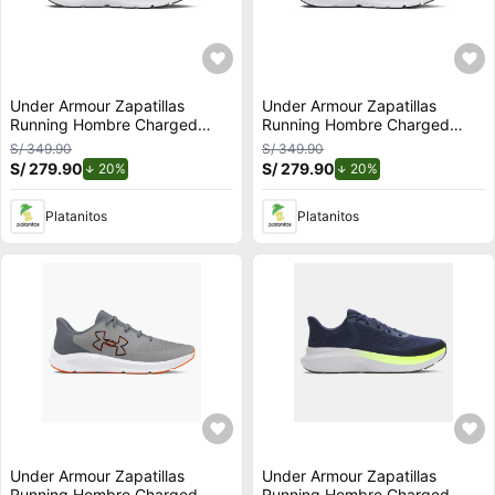
Under Armour Zapatillas
Under Armour Zapatillas
Running Hombre Charged
Running Hombre Charged
Escape 4 Nm
Escape 4 Nm
S/ 349.90
S/ 349.90
S/ 279.90
de descuento.
S/ 279.90
de descuento.
20%
20%
Platanitos
Platanitos
Under Armour Zapatillas
Under Armour Zapatillas
Running Hombre Charged
Running Hombre Charged