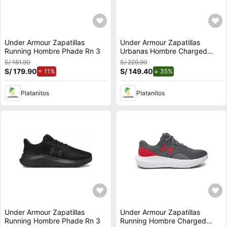
Under Armour Zapatillas
Under Armour Zapatillas
Running Hombre Phade Rn 3
Urbanas Hombre Charged
Versurge
S/ 161.90
S/ 229.90
S/ 179.90
de aumento.
S/ 149.40
de descuento.
11%
35%
Platanitos
Platanitos
Under Armour Zapatillas
Under Armour Zapatillas
Running Hombre Phade Rn 3
Running Hombre Charged