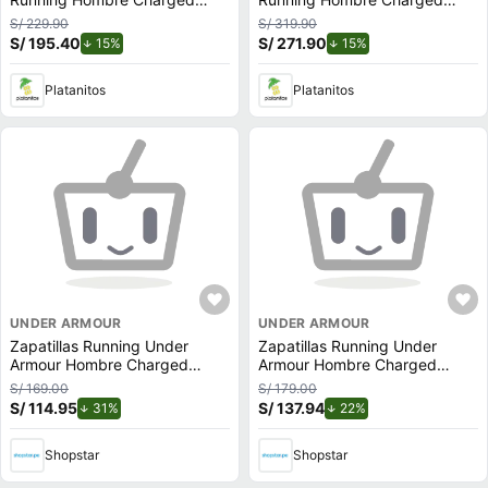
Pursuit 11
Rogue 5
S/ 229.90
S/ 319.90
S/ 195.40
de descuento.
S/ 271.90
de descuento.
15%
15%
Platanitos
Platanitos
UNDER ARMOUR
UNDER ARMOUR
Zapatillas Running Under
Zapatillas Running Under
Armour Hombre Charged
Armour Hombre Charged
Surge 4-Blu 3026179-500
Pursuit 3 3026518-110 Plomo
S/ 169.00
S/ 179.00
Azul
S/ 114.95
de descuento.
S/ 137.94
de descuento.
31%
22%
Shopstar
Shopstar