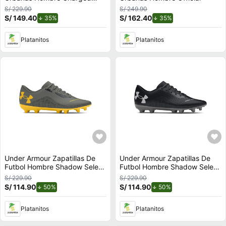
Versurge
S/ 229.90
S/ 249.90
S/ 149.40
de descuento.
S/ 162.40
de descuento.
35%
35%
Platanitos
Platanitos
Under Armour Zapatillas De
Under Armour Zapatillas De
Futbol Hombre Shadow Select
Futbol Hombre Shadow Select
2 Fg
2 Fg
S/ 229.90
S/ 229.90
S/ 114.90
de descuento.
S/ 114.90
de descuento.
50%
50%
Platanitos
Platanitos