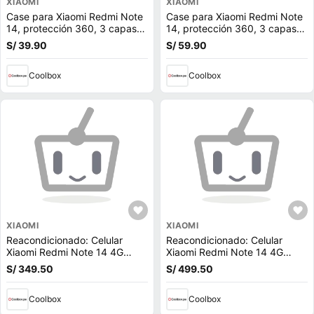
XIAOMI
XIAOMI
Case para Xiaomi Redmi Note
Case para Xiaomi Redmi Note
14, protección 360, 3 capas
14, protección 360, 3 capas
de protección, transparente
de protección, negro
S/ 39.90
S/ 59.90
Coolbox
Coolbox
XIAOMI
XIAOMI
Reacondicionado: Celular
Reacondicionado: Celular
Xiaomi Redmi Note 14 4G
Xiaomi Redmi Note 14 4G
256GB, 8GB RAM, cámara
256GB, 8GB RAM, cámara
S/ 349.50
S/ 499.50
trasera 108MP y frontal 20MP,
trasera 108MP+2MP+2MP y
6.67'', negro + Audífonos Buds
frontal 20MP, 6.67'', azul +
6 Play
Coolbox
Audífonos Buds 6 Play
Coolbox