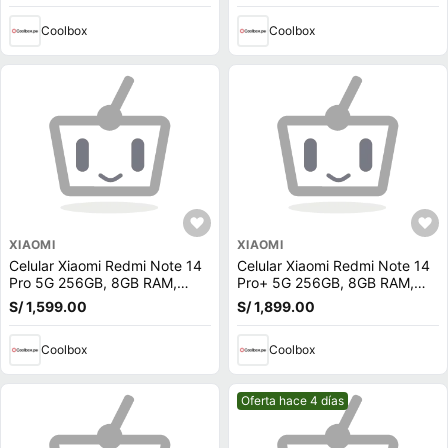
Coolbox
Coolbox
XIAOMI
XIAOMI
Celular Xiaomi Redmi Note 14
Celular Xiaomi Redmi Note 14
Pro 5G 256GB, 8GB RAM,
Pro+ 5G 256GB, 8GB RAM,
cámara trasera 200MP y
cámara trasera 200MP y
S/ 1,599.00
S/ 1,899.00
frontal 20MP, 6.67'', morado
frontal 20MP, 6.67'', morado
Coolbox
Coolbox
Mejor precio.
Oferta hace 4 días