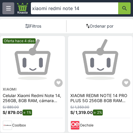
Filtros
Ordenar por
Mejor precio.
Oferta hace 4 días
XIAOMI
Celular Xiaomi Redmi Note 14,
XIAOMI REDMI NOTE 14 PRO
256GB, 8GB RAM, cámara
PLUS 5G 256GB 8GB RAM
trasera 108MP y frontal 20MP,
NEGRO
S/ 889.00
S/ 1,359.00
6.67"", negro
S/ 879.00
de descuento.
S/ 1,319.00
de descuento.
1%
2%
Coolbox
Oechsle