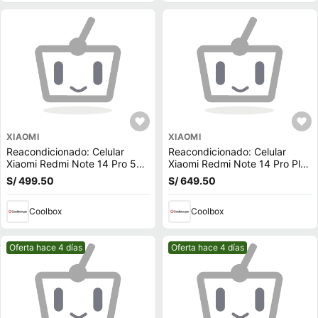
XIAOMI
XIAOMI
Reacondicionado: Celular
Reacondicionado: Celular
Xiaomi Redmi Note 14 Pro 5G
Xiaomi Redmi Note 14 Pro Plus
256GB, 8GB RAM, cámara
5G 256GB, 8GB RAM, cámara
S/ 499.50
S/ 649.50
trasera 200MP y frontal 16MP,
trasera 200MP y frontal 16MP,
6.67'', negro + Audífonos Buds
negro + Audífonos Buds 6 Lite
6 Play
Coolbox
Coolbox
Mejor precio.
Mejor precio.
Oferta hace 4 días
Oferta hace 4 días