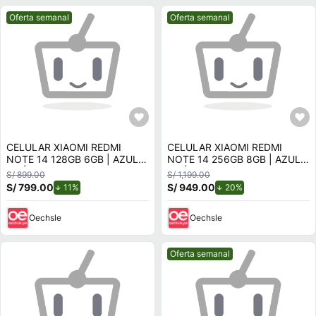
Mejor precio.
Mejor precio.
Oferta semanal
Oferta semanal
CELULAR XIAOMI REDMI
CELULAR XIAOMI REDMI
NOTE 14 128GB 6GB | AZUL
NOTE 14 256GB 8GB | AZUL
OCÉANO.
OCÉANO
S/ 899.00
S/ 1,199.00
S/ 799.00
de descuento.
S/ 949.00
de descuento.
11%
20%
Oechsle
Oechsle
Mejor precio.
Oferta semanal