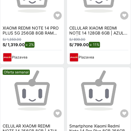
XIAOMI REDMI NOTE 14 PRO
CELULAR XIAOMI REDMI
PLUS 5G 256GB 8GB RAM
NOTE 14 128GB 6GB | AZUL
AZUL
OCÉANO.
S/ 1,359.00
S/ 899.00
S/ 1,319.00
de descuento.
S/ 799.00
de descuento.
2%
11%
Plazavea
Plazavea
Mejor precio.
Oferta semanal
CELULAR XIAOMI REDMI
Smartphone Xiaomi Redmi
NOTE 14 256GB 8GB | AZUL
Note 14 Pro Plus 8GB 256GB