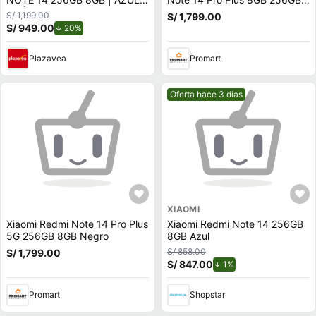
OCÉANO
5G Negro
S/ 1,199.00
S/ 1,799.00
S/ 949.00
de descuento.
20%
Plazavea
Promart
Mejor precio.
Oferta hace 3 días
XIAOMI
Xiaomi Redmi Note 14 Pro Plus
Xiaomi Redmi Note 14 256GB
5G 256GB 8GB Negro
8GB Azul
S/ 858.00
S/ 1,799.00
S/ 847.00
de descuento.
1%
Promart
Shopstar