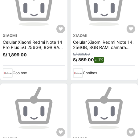
XIAOMI
XIAOMI
Celular Xiaomi Redmi Note 14
Celular Xiaomi Redmi Note 14,
Pro Plus 5G 256GB, 8GB RAM,
256GB, 8GB RAM, cámara
cámara trasera 200MP y
trasera 108MP y frontal 20MP,
S/ 869.00
S/ 1,899.00
frontal 20MP, 6.67'', azul
azul
S/ 859.00
de descuento.
1%
Coolbox
Coolbox