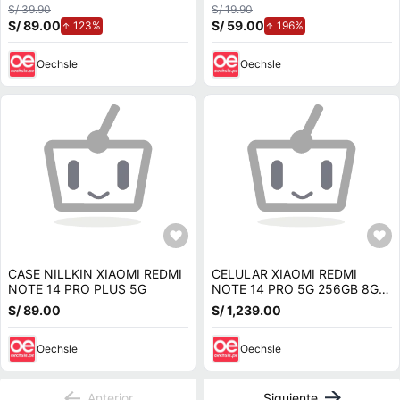
S/ 39.90
S/ 19.90
S/ 89.00
de aumento.
S/ 59.00
de aumento.
123%
196%
Oechsle
Oechsle
CASE NILLKIN XIAOMI REDMI
CELULAR XIAOMI REDMI
NOTE 14 PRO PLUS 5G
NOTE 14 PRO 5G 256GB 8GB
200 MP 6.67"" NEGRO
S/ 89.00
S/ 1,239.00
Oechsle
Oechsle
Anterior
Siguiente