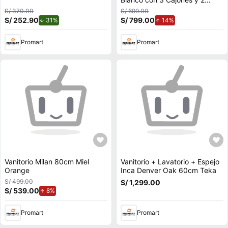
Puertas
S/ 370.00
S/ 699.00
S/ 252.90
de descuento.
S/ 799.00
de aumento.
31%
14%
Promart
Promart
Vanitorio Milan 80cm Miel
Vanitorio + Lavatorio + Espejo
Orange
Inca Denver Oak 60cm Teka
S/ 499.00
S/ 1,299.00
S/ 539.00
de aumento.
8%
Promart
Promart