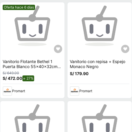
Mejor precio.
Oferta hace 6 días
Vanitorio Flotante Bethel 1
Vanitorio con repisa + Espejo
Puerta Blanco 55x40x32cm
Monaco Negro
Tuhome
S/ 649.00
S/ 179.90
S/ 472.00
de descuento.
27%
Promart
Promart