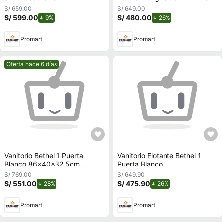
Tuhome
S/ 659.00
S/ 649.00
S/ 599.00
de descuento.
S/ 480.00
de descuento.
9%
26%
Promart
Promart
Mejor precio.
Oferta hace 6 días
Vanitorio Bethel 1 Puerta
Vanitorio Flotante Bethel 1
Blanco 86x40x32.5cm
Puerta Blanco
Tuhome
S/ 769.00
S/ 649.90
S/ 551.00
de descuento.
S/ 475.90
de descuento.
28%
26%
Promart
Promart