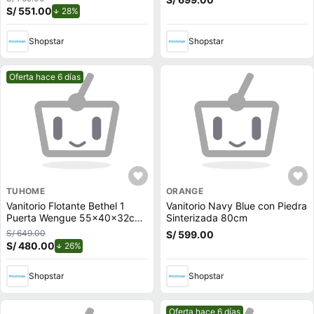
S/ 551.00
de descuento.
28%
Shopstar
Shopstar
Mejor precio.
Oferta hace 6 días
TUHOME
ORANGE
Vanitorio Flotante Bethel 1
Vanitorio Navy Blue con Piedra
Puerta Wengue 55x40x32cm
Sinterizada 80cm
Tuhome
S/ 649.00
S/ 599.00
S/ 480.00
de descuento.
26%
Shopstar
Shopstar
Mejor precio.
Oferta hace 6 días