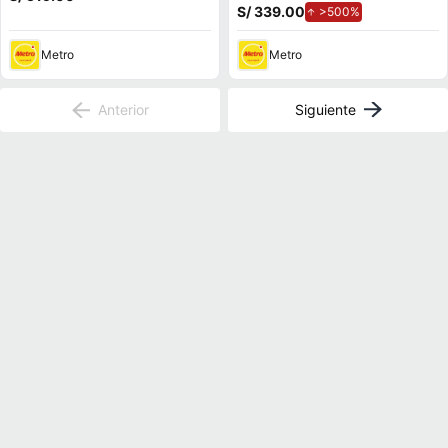
S/ 339.00
de aumento.
>500%
Metro
Metro
Anterior
Siguiente