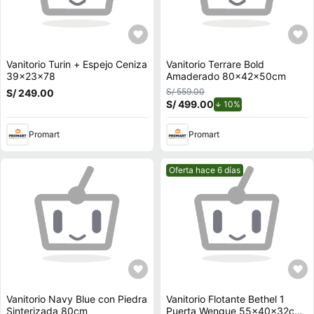
Vanitorio Turin + Espejo Ceniza
Vanitorio Terrare Bold
39x23x78
Amaderado 80x42x50cm
S/ 559.00
S/ 249.00
S/ 499.00
de descuento.
10%
Promart
Promart
Mejor precio.
Oferta hace 6 días
Vanitorio Navy Blue con Piedra
Vanitorio Flotante Bethel 1
Sinterizada 80cm
Puerta Wengue 55x40x32cm