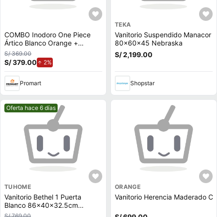
TEKA
COMBO Inodoro One Piece
Vanitorio Suspendido Manacor
Ártico Blanco Orange +
80x60x45 Nebraska
Vanitorio Turín + Espejo
S/ 369.00
S/ 2,199.00
Orange
S/ 379.00
de aumento.
2%
Promart
Shopstar
Mejor precio.
Oferta hace 6 días
TUHOME
ORANGE
Vanitorio Bethel 1 Puerta
Vanitorio Herencia Maderado 
Blanco 86x40x32.5cm
Tuhome
S/ 769.00
S/ 699.00