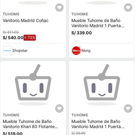
TUHOME
TUHOME
Vanitorio Madrid Coñac
Mueble Tuhome de Baño
Vanitorio Madrid 1 Puerta
Coñac
S/ 311.00
S/ 339.00
S/ 540.00
de aumento.
73%
Shopstar
Wong
TUHOME
TUHOME
Mueble Tuhome de Baño
Mueble Tuhome de Baño
Vanitorio Khari 80 Flotante
Vanitorio Madrid 1 Puerta
Duna
Coñac
S/ 29.90
S/ 519.00