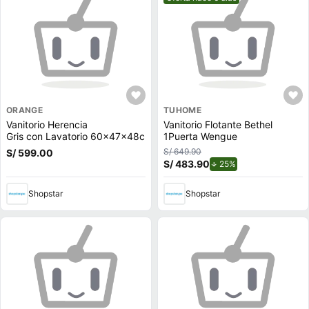
ORANGE
TUHOME
Vanitorio Herencia
Vanitorio Flotante Bethel
Gris con Lavatorio 60x47x48cm
1Puerta Wengue
S/ 649.90
S/ 599.00
S/ 483.90
de descuento.
25%
Shopstar
Shopstar