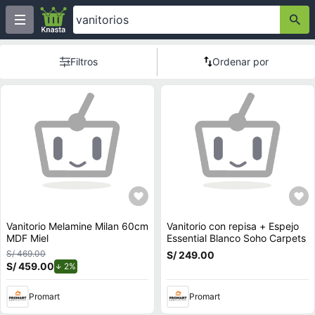
Filtros
Ordenar por
Vanitorio Melamine Milan 60cm
Vanitorio con repisa + Espejo
MDF Miel
Essential Blanco Soho Carpets
S/ 469.00
S/ 249.00
S/ 459.00
de descuento.
2%
Promart
Promart