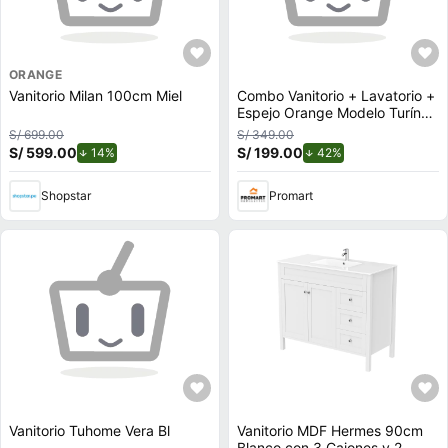
ORANGE
Vanitorio Milan 100cm Miel
Combo Vanitorio + Lavatorio +
Espejo Orange Modelo Turín
Blanco de MDP Melamine
S/ 699.00
S/ 349.00
S/ 599.00
de descuento.
S/ 199.00
de descuento.
14%
42%
Shopstar
Promart
Vanitorio Tuhome Vera Bl
Vanitorio MDF Hermes 90cm
Blanco con 3 Cajones y 2