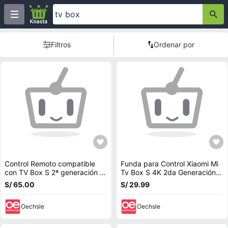
Filtros
Ordenar por
Control Remoto compatible
Funda para Control Xiaomi Mi
con TV Box S 2ª generación +
Tv Box S 4K 2da Generación
Soporte
Rojo
S/ 65.00
S/ 29.99
Oechsle
Oechsle