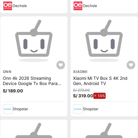
Oechsle
Oechsle
ONN
XIAOMI
Onn 4k 2026 Streaming
Xiaomi Mi TV Box S 4K 2nd
Device Google Tv Box Para
Gen, Android TV
Usar En Perú
S/ 279.00
S/ 189.00
S/ 319.00
de aumento.
14%
Shopstar
Shopstar