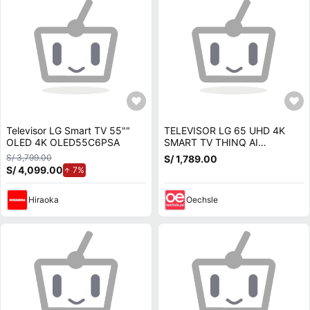
Televisor LG Smart TV 55""
TELEVISOR LG 65 UHD 4K
OLED 4K OLED55C6PSA
SMART TV THINQ AI
65UA8000PSB -2025
S/ 3,799.00
S/ 1,789.00
S/ 4,099.00
de aumento.
7%
Hiraoka
Oechsle