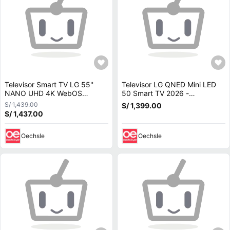
Televisor Smart TV LG 55''
Televisor LG QNED Mini LED
NANO UHD 4K WebOS
50 Smart TV 2026 -
55NU800BPSB 2026 -
50QNED70BSA
S/ 1,439.00
S/ 1,399.00
Antenna Digital
S/ 1,437.00
Oechsle
Oechsle