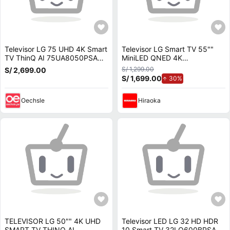
Televisor LG 75 UHD 4K Smart
Televisor LG Smart TV 55""
TV ThinQ AI 75UA8050PSA
MiniLED QNED 4K
2025
55QNED70BSA
S/ 1,299.00
S/ 2,699.00
S/ 1,699.00
de aumento.
30%
Oechsle
Hiraoka
TELEVISOR LG 50"" 4K UHD
Televisor LED LG 32 HD HDR
SMART TV THINQ AI
10 Smart TV 32LQ600BPSA