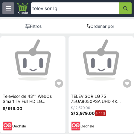
Filtros
Ordenar por
Televisor de 43"" WebOs
TELEVISOR LG 75
Smart Tv Full HD LG
75UA8050PSA UHD 4K
43LR6000 (2024)
SMART TV THINQ AI 2025
S/ 2,679.00
S/ 919.00
S/ 2,979.00
de aumento.
11%
Oechsle
Oechsle