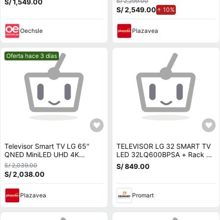
S/ 2,299.00
S/ 1,549.00
LG S20A
Negro
S/ 2,549.00
de aumento.
10%
Oechsle
Plazavea
Mejor precio.
Oferta hace 3 días
Televisor Smart TV LG 65''
TELEVISOR LG 32 SMART TV
QNED MiniLED UHD 4K
LED 32LQ600BPSA + Rack +
65QNED70BSA 2026 - Ant -
Antena
S/ 2,039.00
S/ 849.00
Rack Movible
S/ 2,038.00
Plazavea
Promart