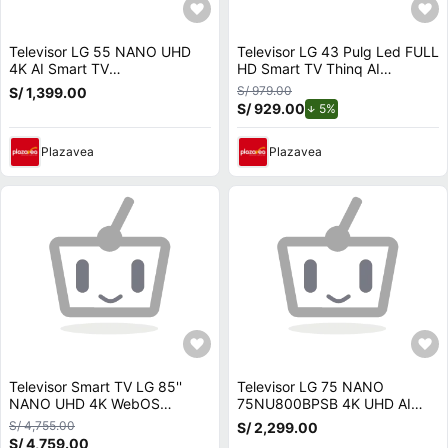
Televisor LG 55 NANO UHD
Televisor LG 43 Pulg Led FULL
4K AI Smart TV
HD Smart TV Thinq AI
55NU800BPSBQ - 2026
43LR6000PSA - RACK MOVIL
S/ 979.00
S/ 1,399.00
S/ 929.00
de descuento.
5%
Plazavea
Plazavea
Televisor Smart TV LG 85''
Televisor LG 75 NANO
NANO UHD 4K WebOS
75NU800BPSB 4K UHD AI
85NU800BPSB 2026 - Ant -
Smart TV 2026
S/ 4,755.00
S/ 2,299.00
Soundbar HW-B450F
S/ 4,759.00