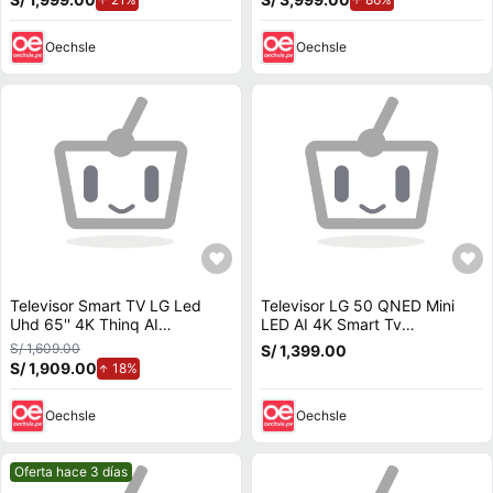
Oechsle
Oechsle
Televisor Smart TV LG Led
Televisor LG 50 QNED Mini
Uhd 65'' 4K Thinq AI
LED AI 4K Smart Tv
65UA7300PSB 2025 - Antena
50QNED70BSA Magic Remoto
S/ 1,609.00
S/ 1,399.00
Digital
S/ 1,909.00
de aumento.
18%
Oechsle
Oechsle
Mejor precio.
Oferta hace 3 días