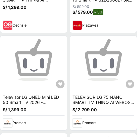
50UA7300PSB
webOS
S/ 599.00
S/ 1,299.00
S/ 579.00
de descuento.
3%
Oechsle
Plazavea
Televisor LG QNED Mini LED
TELEVISOR LG 75 NANO
50 Smart TV 2026 -
SMART TV THINQ AI WEBOS
50QNED70BSA
HUB 4K UHD 2026 -
S/ 1,399.00
S/ 2,799.00
75NU800BPSB
Promart
Promart