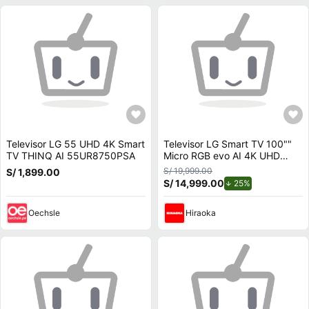
Televisor LG 55 UHD 4K Smart
Televisor LG Smart TV 100""
TV THINQ AI 55UR8750PSA
Micro RGB evo AI 4K UHD
100MRGB96BS
S/ 19,999.00
S/ 1,899.00
S/ 14,999.00
de descuento.
25%
Oechsle
Hiraoka