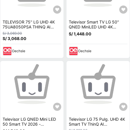
TELEVISOR 75'' LG UHD 4K
Televisor Smart TV LG 50''
75UA8050PSA THINQ AI
QNED MiniLED UHD 4K
2025 - Ant - Rack Fijo - Magic
50QNED70BSA 2026 - Ant -
S/ 3,069.00
S/ 1,448.00
Rack Fijo
S/ 3,068.00
Oechsle
Oechsle
Televisor LG QNED Mini LED
Televisor LG 75 Pulg. UHD 4K
50 Smart TV 2026 -
Smart TV ThinQ AI
50QNED70BSA Con Soundbar
75UA8050PSA Modelo 2025