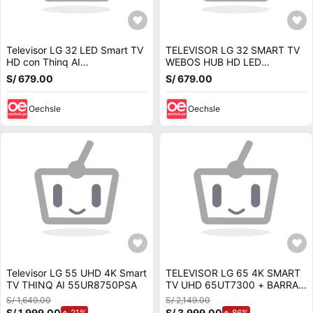
Televisor LG 32 LED Smart TV
TELEVISOR LG 32 SMART TV
HD con Thinq AI
WEBOS HUB HD LED
32LQ600BPSA
32LQ600BPSA
S/ 679.00
S/ 679.00
Oechsle
Oechsle
Televisor LG 55 UHD 4K Smart
TELEVISOR LG 65 4K SMART
TV THINQ AI 55UR8750PSA
TV UHD 65UT7300 + BARRA
DE SONIDO
S/ 1,649.00
S/ 2,149.00
S/ 1,999.00
de aumento.
S/ 3,999.00
de aumento.
21%
86%