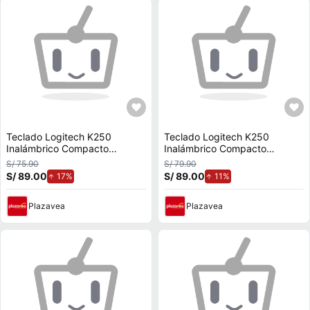
Teclado Logitech K250
Teclado Logitech K250
Inalámbrico Compacto
Inalámbrico Compacto
Bluetooth Negro
Bluetooth Rosa
S/ 75.90
S/ 79.90
S/ 89.00
de aumento.
S/ 89.00
de aumento.
17%
11%
Plazavea
Plazavea