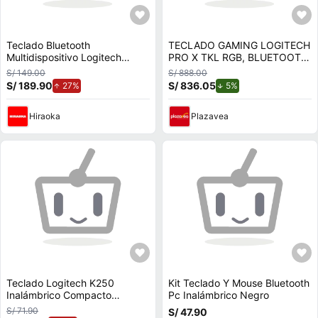
Teclado Bluetooth
TECLADO GAMING LOGITECH
Multidispositivo Logitech
PRO X TKL RGB, BLUETOOTH
Pebble Keys 2 K380s Blanco
USB 2.4GHZ, QWERTY COLOR
S/ 149.00
S/ 888.00
NEGRO P/N: 920-012127
S/ 189.90
de aumento.
S/ 836.05
de descuento.
27%
5%
Hiraoka
Plazavea
Teclado Logitech K250
Kit Teclado Y Mouse Bluetooth
Inalámbrico Compacto
Pc Inalámbrico Negro
Bluetooth Blanco
S/ 71.90
S/ 47.90