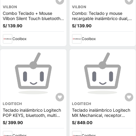
VILBON
VILBON
Combo Teclado + Mouse
Combo: Teclado y mouse
Vilbon Silent Touch bluetooth,
recargable inalámbrico dual,
conexión usb, recargable,
silent touch, bluetooth y USB
S/ 139.90
S/ 139.90
blanco
2.4G
Coolbox
Coolbox
LOGITECH
LOGITECH
Teclado inalámbrico Logitech
Teclado inalámbrico Logitech
POP KEYS, bluetooth, multi
MX Mechanical, receptor
dispositivo, lila con verde
usb/bluetooth, recargable,
S/ 399.90
S/ 849.00
negro
Coolbox
Coolbox