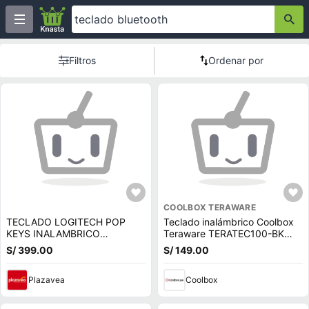
Filtros
Ordenar por
COOLBOX TERAWARE
TECLADO LOGITECH POP
Teclado inalámbrico Coolbox
KEYS INALAMBRICO
Teraware TERATEC100-BK
BLUETOOTH FRESH VIBES
bluetooth y USB Tipo-C,
S/ 399.00
S/ 149.00
LILA VERDE
mecánico, recargable 100%,
español, negro
Plazavea
Coolbox