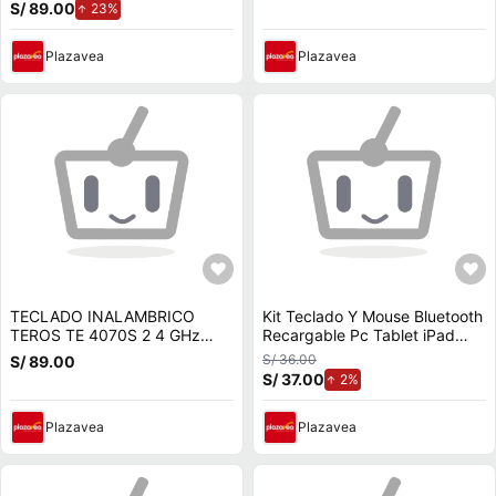
S/ 89.00
de aumento.
23%
Plazavea
Plazavea
TECLADO INALAMBRICO
Kit Teclado Y Mouse Bluetooth
TEROS TE 4070S 2 4 GHz
Recargable Pc Tablet iPad
bluetooth 3 0 5 2 80 teclas
Turquesa
S/ 36.00
S/ 89.00
blanco
S/ 37.00
de aumento.
2%
Plazavea
Plazavea