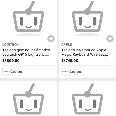
LOGITECH
APPLE
Teclado gaming inalámbrico
Teclado inalámbrico Apple
Logitech G915 Lightsync,
Magic Keyboard Wireless,
bluetooth, mecánico, RGB,
bluetooth, teclado numérico,
S/ 899.90
S/ 749.00
blanco
recargable, layout español,
plateado
Coolbox
Coolbox