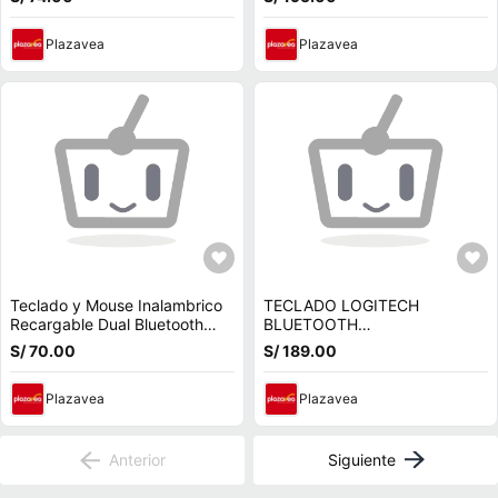
Plazavea
Plazavea
Teclado y Mouse Inalambrico
TECLADO LOGITECH
Recargable Dual Bluetooth
BLUETOOTH
2.4g SEISA DN-H038 Negro
MULTIDISPOSITIVO PEBBLE
S/ 70.00
S/ 189.00
KEYS 2 K380S BLANCO
Plazavea
Plazavea
Anterior
Siguiente