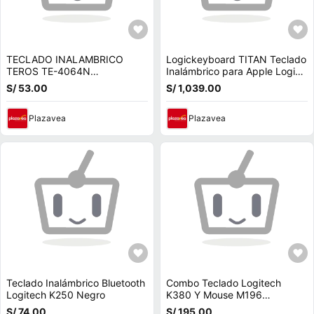
TECLADO INALAMBRICO
Logickeyboard TITAN Teclado
TEROS TE-4064N
Inalámbrico para Apple Logic
BLUETOOTH 3.0 NEGRO
Pro X con Conectividad
S/ 53.00
S/ 1,039.00
Bluetooth
Plazavea
Plazavea
Teclado Inalámbrico Bluetooth
Combo Teclado Logitech
Logitech K250 Negro
K380 Y Mouse M196
Bluetooth Bt Rosado
S/ 74.00
S/ 195.00