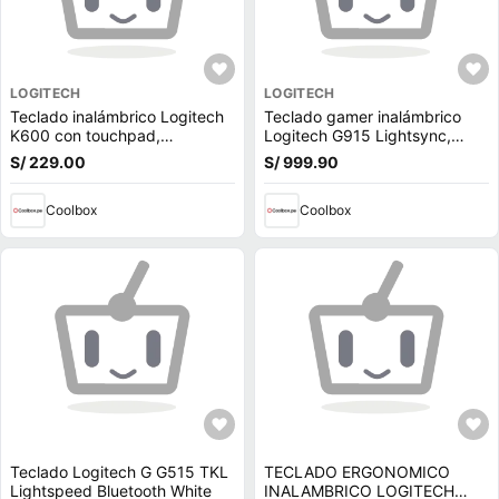
LOGITECH
LOGITECH
Teclado inalámbrico Logitech
Teclado gamer inalámbrico
K600 con touchpad,
Logitech G915 Lightsync,
bluetooth, compatible smart
bluetooth, mecánico, RGB,
S/ 229.00
S/ 999.90
TV, usa pilas, negro
negro
Coolbox
Coolbox
Teclado Logitech G G515 TKL
TECLADO ERGONOMICO
Lightspeed Bluetooth White
INALAMBRICO LOGITECH