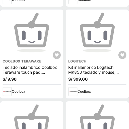
COOLBOX TERAWARE
LOGITECH
Teclado inalámbrico Coolbox
Kit inalámbrico Logitech
Teraware touch pad,
MK850 teclado y mouse,
membrana, bluetooth, 6 teclas
membrana, bluetooth, usa
S/ 9.90
S/ 399.00
especiales, compatible smart
pilas, negro
TV, usa pilas, negro
Coolbox
Coolbox