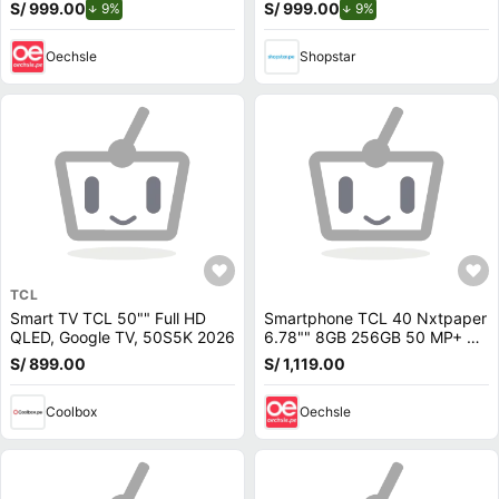
S/ 999.00
de descuento.
S/ 999.00
de descuento.
9%
9%
Oechsle
Shopstar
TCL
Smart TV TCL 50"" Full HD
Smartphone TCL 40 Nxtpaper
QLED, Google TV, 50S5K 2026
6.78"" 8GB 256GB 50 MP+ 5
MP + 2MP Opalo + Protector +
S/ 899.00
S/ 1,119.00
Lapiz
Coolbox
Oechsle