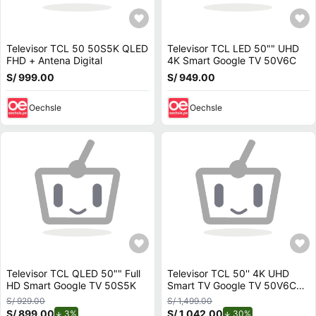
Televisor TCL 50 50S5K QLED
Televisor TCL LED 50"" UHD
FHD + Antena Digital
4K Smart Google TV 50V6C
S/ 999.00
S/ 949.00
Oechsle
Oechsle
Televisor TCL QLED 50"" Full
Televisor TCL 50'' 4K UHD
HD Smart Google TV 50S5K
Smart TV Google TV 50V6C
con Antena Digital
S/ 929.00
S/ 1,499.00
S/ 899.00
de descuento.
S/ 1,042.00
de descuento.
3%
30%