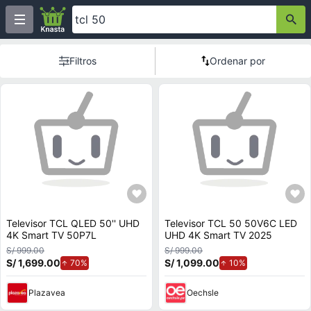
Filtros
Ordenar por
Televisor TCL QLED 50'' UHD
Televisor TCL 50 50V6C LED
4K Smart TV 50P7L
UHD 4K Smart TV 2025
S/ 999.00
S/ 999.00
S/ 1,699.00
de aumento.
S/ 1,099.00
de aumento.
70%
10%
Plazavea
Oechsle