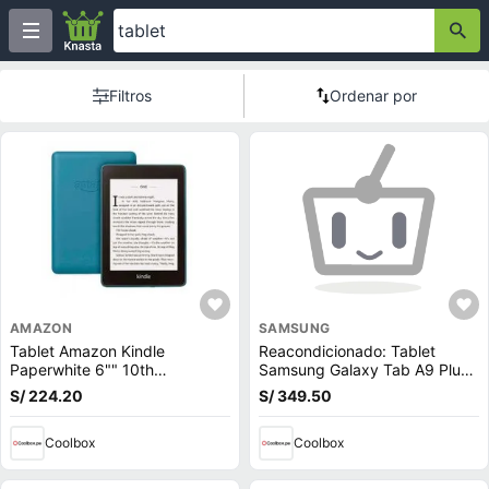
Filtros
Ordenar por
AMAZON
SAMSUNG
Tablet Amazon Kindle
Reacondicionado: Tablet
Paperwhite 6"" 10th
Samsung Galaxy Tab A9 Plus
generación, 300ppp, sin
11"" 64GB, 4GB RAM, cámara
S/ 224.20
S/ 349.50
reflejos, 8GB, Versión con
principal 8MP y frontal 5MP,
publicidad, azul (reempacado)
7040 mAh, grafito
Coolbox
Coolbox