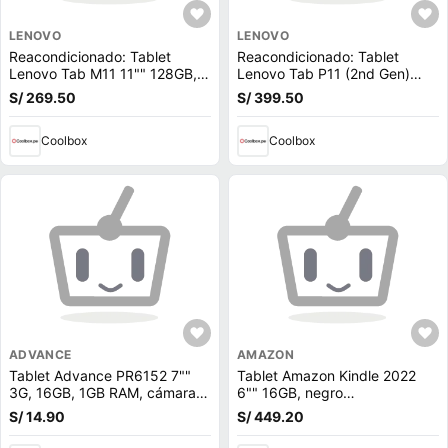
LENOVO
LENOVO
Reacondicionado: Tablet
Reacondicionado: Tablet
Lenovo Tab M11 11"" 128GB,
Lenovo Tab P11 (2nd Gen)
8GB RAM, cámara principal
11.5 "" 128GB, 6GB RAM,
S/ 269.50
S/ 399.50
8MP y frontal 8MP, 7040 mAh,
cámara principal 13MP y
MediaTek Helio G88, gris +
frontal 8MP, 7500 mAh, gris +
Folio + Pen
Coolbox
Pen + Teclado
Coolbox
ADVANCE
AMAZON
Tablet Advance PR6152 7""
Tablet Amazon Kindle 2022
3G, 16GB, 1GB RAM, cámara
6"" 16GB, negro
principal 2MP + Cover Kids
(reempacado)
S/ 14.90
S/ 449.20
azul (reempacado)