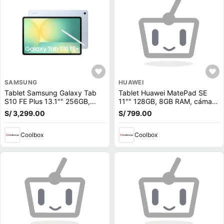
SAMSUNG
HUAWEI
Tablet Samsung Galaxy Tab
Tablet Huawei MatePad SE
S10 FE Plus 13.1"" 256GB,
11"" 128GB, 8GB RAM, cámara
12GB RAM, cámara principal
principal 8MP y frontal 5MP,
S/ 3,299.00
S/ 799.00
13MP y frontal 12MP, 10090
7700 mAh, Kirin 710A, azul +
mAh, Exynos 1580, azul
Lápiz
Coolbox
Coolbox