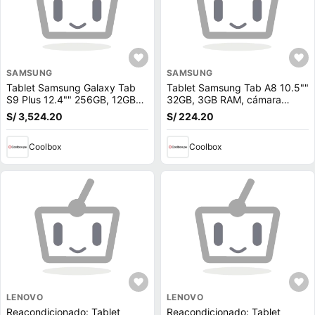
SAMSUNG
SAMSUNG
Tablet Samsung Galaxy Tab
Tablet Samsung Tab A8 10.5""
S9 Plus 12.4"" 256GB, 12GB
32GB, 3GB RAM, cámara
RAM, cámara principal 13MP +
principal 8MP y frontal 5MP,
S/ 3,524.20
S/ 224.20
8MP y frontal 12MP, 10090
7040 mAh, gris (reempacado)
mAh, negro + Cargador
(reempacado)
Coolbox
Coolbox
LENOVO
LENOVO
Reacondicionado: Tablet
Reacondicionado: Tablet