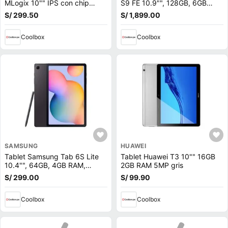
MLogix 10"" IPS con chip
S9 FE 10.9"", 128GB, 6GB
3G/4G LTE, 32GB, 2GB RAM,
RAM, 2304x1440 (WUXGA+),
S/ 299.50
S/ 1,899.00
cámara principal 5MP y frontal
cámara principal 8MP y frontal
2MP, Octa-Core, 4500mAh,
12MP, plateado + cargador
negro
Coolbox
25W
Coolbox
SAMSUNG
HUAWEI
Tablet Samsung Tab 6S Lite
Tablet Huawei T3 10"" 16GB
10.4"", 64GB, 4GB RAM,
2GB RAM 5MP gris
cámara principal 8MP y frontal
S/ 299.00
S/ 99.90
5MP, Octa-Core, 7040 mAh,
negro
Coolbox
Coolbox