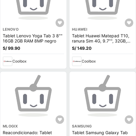
LENOVO
HUAWEI
Tablet Lenovo Yoga Tab 3 8""
Tablet Huawei Matepad T10,
16GB 2GB RAM 8MP negro
ranura Sim 4G, 9.7"", 32GB,
2GB RAM, cámara principal
S/ 99.90
S/ 149.20
5MP y frontal 2MP, Kirin 710A,
5100 mAh, EMUI 10.1, azul
Coolbox
(reempacado)
Coolbox
MLOGIX
SAMSUNG
Reacondicionado: Tablet
Tablet Samsung Galaxy Tab