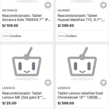
ADVANCE
HUAWEI
Reacondicionado: Tablet
Reacondicionado: Tablet
Advance Kids TR6959 7"" IPS,
Huawei MatePad T10, 9.7"",
32GB, 2GB RAM, cámara
32GB, 2GB RAM, cámara
S/ 109.50
S/ 299.50
principal 2MP + Cover Dino
principal 5MP y frontal 2MP,
rosado
Kirin 710A, 5100 mAh, EMUI
Coolbox
10.1, azul profundo
Coolbox
LENOVO
LENOVO
Reacondicionado: Tablet
Tablet Lenovo IdeaPad Duet
Lenovo M8 (2da gen) 8"",
Chromebook 10"" 128GB,
32GB, 3GB RAM, cámara
4GB, 8-Core, cámara principal
S/ 25.00
S/ 599.00
principal 5MP y frontal 2MP,
8MP y frontal 2MP, gris