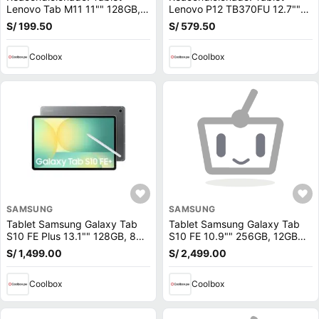
Lenovo Tab M11 11"" 128GB,
Lenovo P12 TB370FU 12.7""
4GB RAM, cámara principal
256GB, 8GB RAM, cámara
S/ 199.50
S/ 579.50
8MP y frontal 8MP, 7040 mAh,
principal 8MP y frontal 13MP,
MediaTek Helio G88, gris +
10200 mAh, MediaTek
Folio + Pen
Coolbox
Dimensity 7050
Coolbox
SAMSUNG
SAMSUNG
Tablet Samsung Galaxy Tab
Tablet Samsung Galaxy Tab
S10 FE Plus 13.1"" 128GB, 8GB
S10 FE 10.9"" 256GB, 12GB
RAM, cámara principal 13MP y
RAM, cámara principal 13MP y
S/ 1,499.00
S/ 2,499.00
frontal 12MP, 10090 mAh,
frontal 12MP, 8000 mAh,
Exynos 1580, gris + Lápiz +
Exynos 1580, gris
Teclado
Coolbox
Coolbox