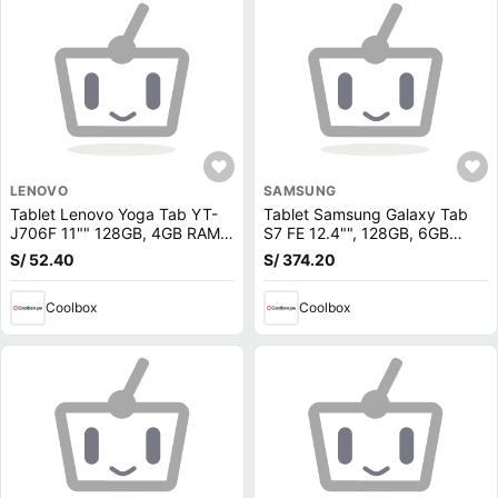
LENOVO
SAMSUNG
Tablet Lenovo Yoga Tab YT-
Tablet Samsung Galaxy Tab
J706F 11"" 128GB, 4GB RAM,
S7 FE 12.4"", 128GB, 6GB
cámara principal 8MP y frontal
RAM, cámara principal 8MP y
S/ 52.40
S/ 374.20
8MP (reempacado)
frontal 5MP, Qualcomm
SM7325-2-AB, 10090 mAh,
Coolbox
negro (reempacado)
Coolbox