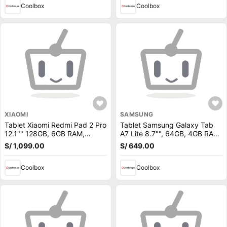
Coolbox
Coolbox
XIAOMI
SAMSUNG
Tablet Xiaomi Redmi Pad 2 Pro
Tablet Samsung Galaxy Tab
12.1"" 128GB, 6GB RAM,
A7 Lite 8.7"", 64GB, 4GB RAM,
cámara principal 8MP y frontal
cámara principal 8MP y frontal
S/ 1,099.00
S/ 649.00
8MP, 12000mAh, Snapdragon
2MP, MediaTek MT8768N,
7s, silver
5100 mAh, gris
Coolbox
Coolbox