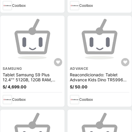
negro
Coolbox
Coolbox
SAMSUNG
ADVANCE
Tablet Samsung S9 Plus
Reacondicionado: Tablet
12.4"" 512GB, 12GB RAM,
Advance Kids Dino TR5996
cámara principal 12MP y
7"" 16GB, 2GB RAM, cámara
S/ 4,699.00
S/ 50.00
frontal 13MP + 8MP, Gris +
principal 2MP, 2800 mAh,
Lapiz + Funda + Galaxy Buds
amarillo
FE
Coolbox
Coolbox