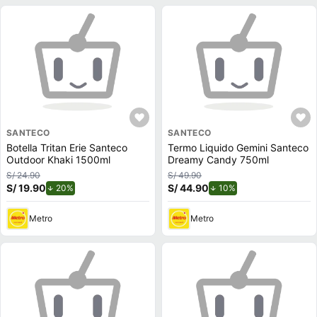
SANTECO
SANTECO
Botella Tritan Erie Santeco
Termo Liquido Gemini Santeco
Outdoor Khaki 1500ml
Dreamy Candy 750ml
S/ 24.90
S/ 49.90
S/ 19.90
de descuento.
S/ 44.90
de descuento.
20%
10%
Metro
Metro