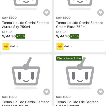
SANTECO
SANTECO
Termo Liquido Gemini Santeco
Termo Liquido Gemini Santeco
Aurora Sky 750ml
Cream Blush 750ml
S/ 49.90
S/ 49.90
S/ 44.90
de descuento.
S/ 44.90
de descuento.
10%
10%
Metro
Metro
Mejor precio.
Oferta hace 3 días
SANTECO
SANTECO
Termo Liquido Gemini Santeco
Termo Liquido Erie Santeco
Frost Mist 750ml
Cream 1900ml