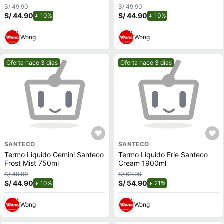
S/ 49.90
S/ 49.90
S/ 44.90
de descuento.
S/ 44.90
de descuento.
10%
10%
Wong
Wong
Mejor precio.
Mejor precio.
Oferta hace 3 días
Oferta hace 3 días
SANTECO
SANTECO
Termo Liquido Gemini Santeco
Termo Liquido Erie Santeco
Frost Mist 750ml
Cream 1900ml
S/ 49.90
S/ 69.90
S/ 44.90
de descuento.
S/ 54.90
de descuento.
10%
21%
Wong
Wong