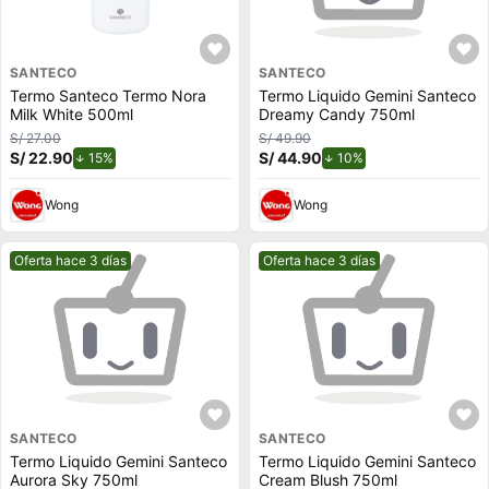
SANTECO
SANTECO
Termo Santeco Termo Nora
Termo Liquido Gemini Santeco
Milk White 500ml
Dreamy Candy 750ml
S/ 27.00
S/ 49.90
S/ 22.90
de descuento.
S/ 44.90
de descuento.
15%
10%
Wong
Wong
Mejor precio.
Mejor precio.
Oferta hace 3 días
Oferta hace 3 días
SANTECO
SANTECO
Termo Liquido Gemini Santeco
Termo Liquido Gemini Santeco
Aurora Sky 750ml
Cream Blush 750ml