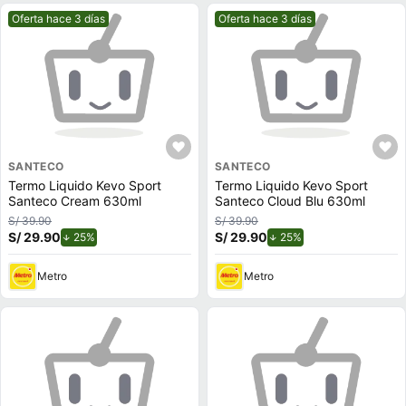
Mejor precio.
Mejor precio.
Oferta hace 3 días
Oferta hace 3 días
SANTECO
SANTECO
Termo Liquido Kevo Sport
Termo Liquido Kevo Sport
Santeco Cream 630ml
Santeco Cloud Blu 630ml
S/ 39.90
S/ 39.90
S/ 29.90
de descuento.
S/ 29.90
de descuento.
25%
25%
Metro
Metro