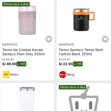
Mejor precio.
Oferta hace 3 días
SANTECO
SANTECO
Termo de Comida Kavala
Termo Santeco Termo Kemi
Santeco Plum Grey 500ml
Carbon Black 350ml
S/ 59.90
S/ 27.30
S/ 49.90
de descuento.
S/ 22.90
de descuento.
16%
16%
Metro
Wong
Mejor precio.
Oferta hace 3 días