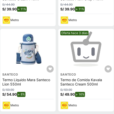
S/ 44.90
S/ 44.90
S/ 39.90
de descuento.
S/ 39.90
de descuento.
11%
11%
Metro
Metro
Mejor precio.
Oferta hace 3 días
SANTECO
SANTECO
Termo Liquido Mara Santeco
Termo de Comida Kavala
Lion 550ml
Santeco Cream 500ml
S/ 59.90
S/ 59.90
S/ 54.90
de descuento.
S/ 49.90
de descuento.
8%
16%
Metro
Metro