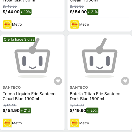
S/ 49.90
S/ 69.90
S/ 44.90
de descuento.
S/ 54.90
de descuento.
10%
21%
Metro
Metro
Mejor precio.
Oferta hace 3 días
SANTECO
SANTECO
Termo Liquido Erie Santeco
Botella Tritan Erie Santeco
Cloud Blue 1900ml
Dark Blue 1500ml
S/ 69.90
S/ 24.90
S/ 54.90
de descuento.
S/ 19.90
de descuento.
21%
20%
Metro
Metro