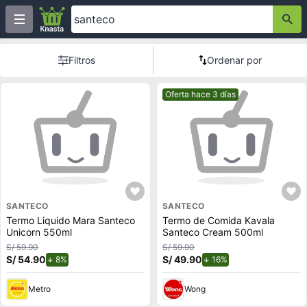
Filtros
Ordenar por
Mejor precio.
Oferta hace 3 días
SANTECO
SANTECO
Termo Liquido Mara Santeco
Termo de Comida Kavala
Unicorn 550ml
Santeco Cream 500ml
S/ 59.90
S/ 59.90
S/ 54.90
de descuento.
S/ 49.90
de descuento.
8%
16%
Metro
Wong