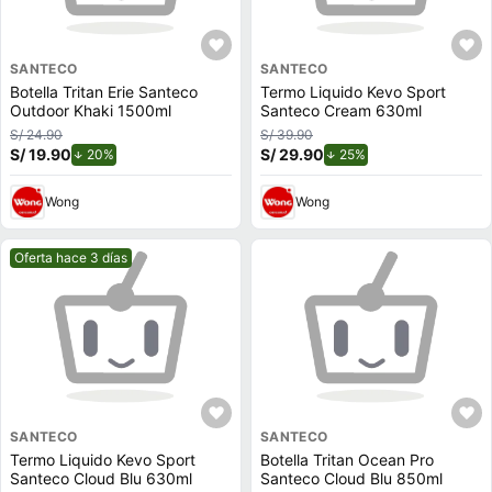
SANTECO
SANTECO
Botella Tritan Erie Santeco
Termo Liquido Kevo Sport
Outdoor Khaki 1500ml
Santeco Cream 630ml
S/ 24.90
S/ 39.90
S/ 19.90
de descuento.
S/ 29.90
de descuento.
20%
25%
Wong
Wong
Mejor precio.
Oferta hace 3 días
SANTECO
SANTECO
Termo Liquido Kevo Sport
Botella Tritan Ocean Pro
Santeco Cloud Blu 630ml
Santeco Cloud Blu 850ml