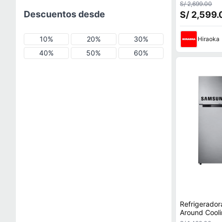
564L Plata
S/ 2,699.00
Descuentos desde
S/ 2,599.
10%
20%
30%
Hiraoka
40%
50%
60%
Refrigerado
Around Cooli
RT25FARAD