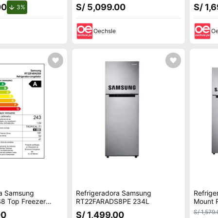
00
S/ 5,099.00
S/ 1,
de descuento.
3%
Oechsle
Oe
ra Samsung
Refrigeradora Samsung
Refrig
8 Top Freezer
RT22FARADS8PE 234L
Mount 
do
Silver
S/ 1,579
00
S/ 1,499.00