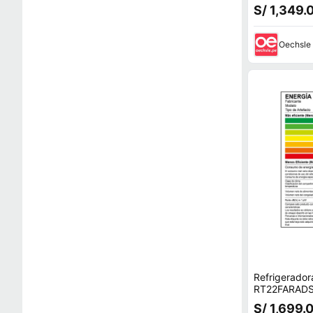
S/ 1,349.
Oechsle
Refrigerado
RT22FARADS
234L Platea
S/ 1,699.