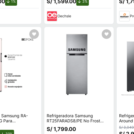
00
S/ 1,599.00
S/ 1,
de descuento.
de descuento.
1%
3%
Oechsle
Pr
al Samsung RA-
Refrigeradora Samsung
Refrige
 Para
RT25FARADS8/PE No Frost
Around
a Bespoke De 1
255L
RS57D
S/ 3,049
S/ 1,799.00
do
S/ 2,
de descuento.
39%