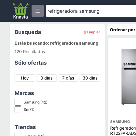
Ordenar por
Búsqueda
Limpiar
Estás buscando: refrigeradora samsung
120 Resultados
Sólo ofertas
Hoy
3 días
7 días
30 días
Marcas
Samsung
(42)
Sm
(1)
SAMSUNG
Tiendas
Refrigerado
RT22FARADS