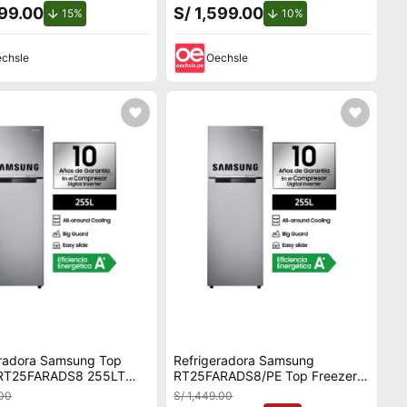
699.00
S/ 1,599.00
de descuento.
de descuento.
15%
10%
chsle
Oechsle
eradora Samsung Top
Refrigeradora Samsung
RT25FARADS8 255LT
RT25FARADS8/PE Top Freezer
255L Inox
.00
S/ 1,449.00