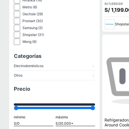
Hiraoka
(16)
234L Platea
S/ 1,359.00
Metro
(6)
S/ 1,199.
Oechsle
(29)
Promart
(30)
Shopsta
Samsung
(2)
Shopstar
(31)
Wong
(6)
Categorías
Electrodomésticos
›
Otros
›
Precio
mínimo
máximo
Refrigerador
Around Cooli