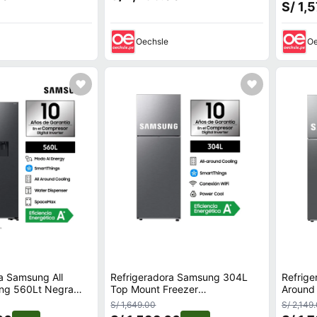
S/ 1,
Oechsle
Oe
a Samsung All
Refrigeradora Samsung 304L
Refrige
ing 560Lt Negra
Top Mount Freezer
Around 
0B4/PE
RT31DG5120S9PE Plata
RT38D
S/ 1,649.00
S/ 2,149