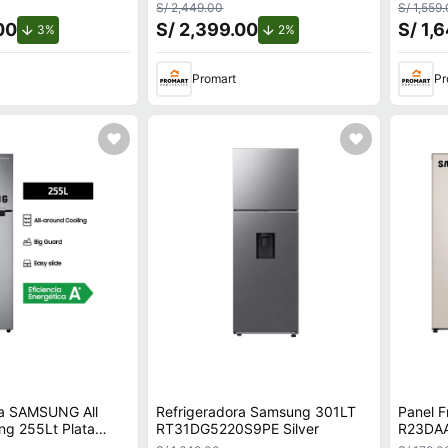
 RS57DG4000M9/PE
Digital Inverter 328L Plata
RT31D
S/ 2,449.00
S/ 1,559
00
S/ 2,399.00
S/ 1,
de descuento.
de descuento.
3%
2%
Promart
Pr
ra SAMSUNG All
Refrigeradora Samsung 301LT
Panel F
ng 255Lt Plata
RT31DG5220S9PE Silver
R23DA
S8
Refrige