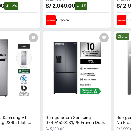
FPE
00
S/ 2,049.00
S/ 2,
de descuento.
de descuento.
12%
4%
Hiraoka
Hi
Mejor pr
Oferta
a Samsung All
Refrigeradora Samsung
Refrig
ng 234Lt Plata
RF49A5202B1/PE French Door
No Fro
S8
470L Negro
Silver
S/ 5,100.00
S/ 1,999