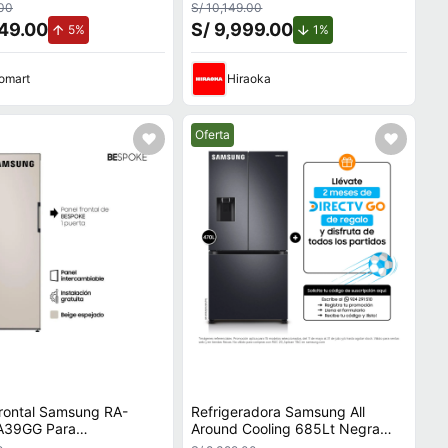
G5120S9PE
RF29DB995012/PE
.00
S/ 10,149.00
649.00
S/ 9,999.00
de aumento.
de descuento.
5%
1%
omart
Hiraoka
Mejor precio.
Oferta
rontal Samsung RA-
Refrigeradora Samsung All
A39GG Para
Around Cooling 685Lt Negra
radora Bespoke De 1
RS27T5561B1/PE