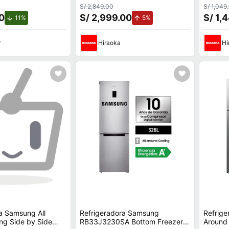
do
RT53DG6750B1PE
No Fros
S/ 2,849.00
S/ 1,049
00
S/ 2,999.00
S/ 1,
de descuento.
de aumento.
11%
5%
r
Hiraoka
Hi
a Samsung All
Refrigeradora Samsung
Refrige
ng Side by Side
RB33J3230SA Bottom Freezer
Around 