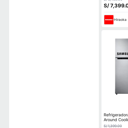
RF80H30JE
S/ 7,399.
Hiraoka
Refrigerador
Around Cooli
RT22FARAD
S/ 1,399.00