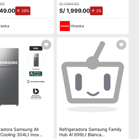
t
RT38DG6730B1PE
.00
S/ 1,949.00
449.00
S/ 1,999.00
de aumento.
de aumento.
38%
2%
raoka
Hiraoka
radora Samsung All
Refrigeradora Samsung Family
Cooling 304Lt Inox
Hub AI 699Lt Blanca