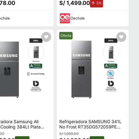
578.00
S/ 1,499.00
de aumento.
3%
chsle
Oechsle
Mejor precio.
Oferta
radora Samsung All
Refrigeradora SAMSUNG 341L
Cooling 384Lt Plata
No Frost RT35DG5720S9PE
G6730S9PE
Silver
.00
S/ 1,999.00