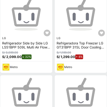
LG
LG
Refrigerador Side by Side LG
Refrigeradora Top Freezer LG
LS51BPP 509L Multi Air Flow
GT31BPP 315L Door Cooling
Plateada
Plateada
S/ 3,099.00
S/ 1,199.00
S/ 2,099.00
de descuento.
S/ 1,299.00
de aumento.
32%
8%
Metro
Metro