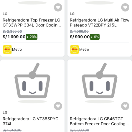
LG
LG
Refrigeradora Top Freezer LG
Refrigeradora LG Multi Air Flow
GT33WPP 334L Door Cooling
Plateado VT22BPY 215L
Plateada
S/ 2,399.00
S/ 1,099.00
S/ 1,699.00
de descuento.
S/ 999.00
de descuento.
29%
9%
Metro
Metro
LG
Refrigeradora LG VT38SPYC
Refrigeradora LG GB46TGT
374L
Bottom Freezer Door Cooling
446L Negro
S/ 1,849.00
S/ 3,999.00