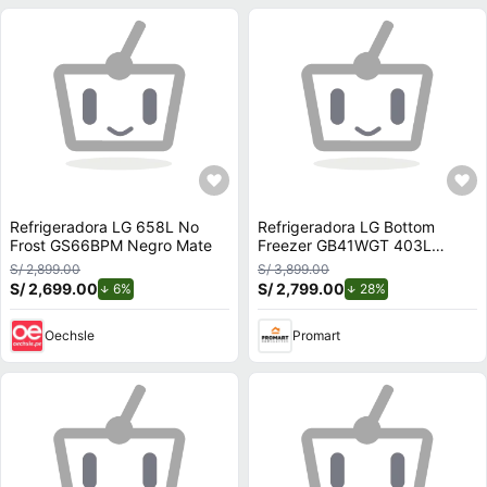
Refrigeradora LG 658L No
Refrigeradora LG Bottom
Frost GS66BPM Negro Mate
Freezer GB41WGT 403L
Negro Mate
S/ 2,899.00
S/ 3,899.00
S/ 2,699.00
de descuento.
S/ 2,799.00
de descuento.
6%
28%
Oechsle
Promart