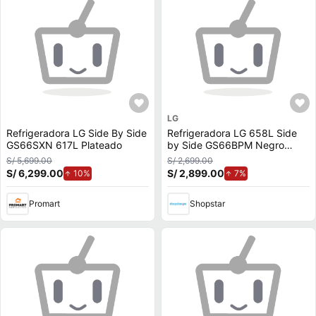
LG
Refrigeradora LG Side By Side
Refrigeradora LG 658L Side
GS66SXN 617L Plateado
by Side GS66BPM Negro
Mate
S/ 5,699.00
S/ 2,699.00
S/ 6,299.00
de aumento.
S/ 2,899.00
de aumento.
10%
7%
Promart
Shopstar