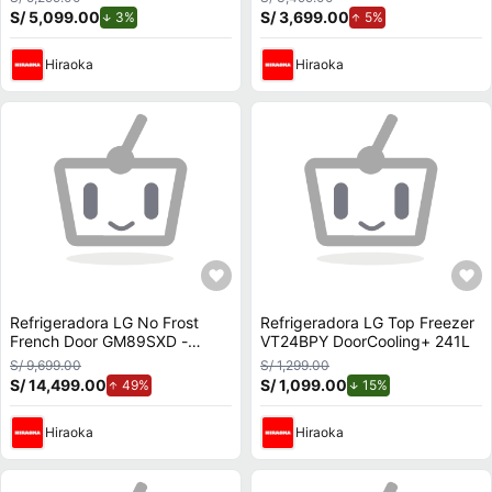
S/ 5,099.00
de descuento.
S/ 3,699.00
de aumento.
3%
5%
Hiraoka
Hiraoka
Refrigeradora LG No Frost
Refrigeradora LG Top Freezer
French Door GM89SXD -
VT24BPY DoorCooling+ 241L
InstaView Panel Digital - con
S/ 9,699.00
S/ 1,299.00
Dispensador de Agua y Hielo -
S/ 14,499.00
de aumento.
S/ 1,099.00
de descuento.
49%
15%
738 L
Hiraoka
Hiraoka