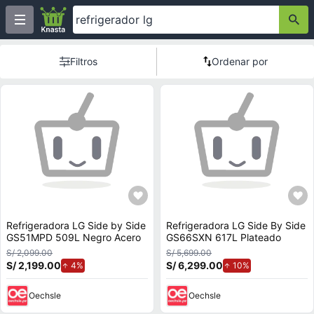
Filtros
Ordenar por
Refrigeradora LG Side by Side
Refrigeradora LG Side By Side
GS51MPD 509L Negro Acero
GS66SXN 617L Plateado
S/ 2,099.00
S/ 5,699.00
S/ 2,199.00
de aumento.
S/ 6,299.00
de aumento.
4%
10%
Oechsle
Oechsle