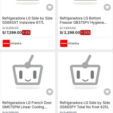
Refrigeradora LG Side by Side
Refrigeradora LG Bottom
GS66SXT Instaview 617L
Freezer GB37SPV Hygiene
Fresh+ 339 L
S/ 6,999.00
S/ 1,849.00
S/ 7,299.00
de aumento.
S/ 2,299.00
de aumento.
4%
24%
Hiraoka
Hiraoka
Refrigeradora LG French Door
Refrigeradora LG Side by Side
GM57SPM Linear Cooling
GS66SPY Total No frost 625L
427L
S/ 5,299.00
S/ 3,499.00