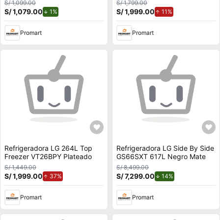
Plata
S/ 1,099.00
S/ 1,799.00
S/ 1,079.00
de descuento.
S/ 1,999.00
de aumento.
1%
11%
Promart
Promart
Refrigeradora LG 264L Top
Refrigeradora LG Side By Side
Freezer VT26BPY Plateado
GS66SXT 617L Negro Mate
S/ 1,449.00
S/ 8,499.00
S/ 1,999.00
de aumento.
S/ 7,299.00
de descuento.
37%
14%
Promart
Promart