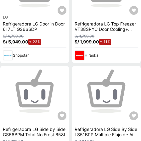
LG
Refrigeradora LG Door in Door
Refrigeradora LG Top Freezer
617LT GS66SDP
VT38SPYC Door Cooling+
374L
S/ 4,799.00
S/ 1,799.00
S/ 5,949.00
de aumento.
S/ 1,999.00
de aumento.
23%
11%
Shopstar
Hiraoka
Refrigeradora LG Side by Side
Refrigeradora LG Side By Side
GS66BPM Total No Frost 658L
LS51BPP Múltiple Flujo de Aire
509L