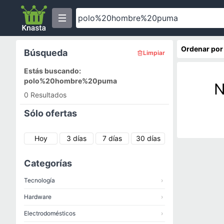
Ordenar por
Búsqueda
Limpiar
Estás buscando:
polo%20hombre%20puma
N
0 Resultados
Sólo ofertas
Hoy
3 días
7 días
30 días
Categorías
Tecnología
›
Hardware
›
Electrodomésticos
›