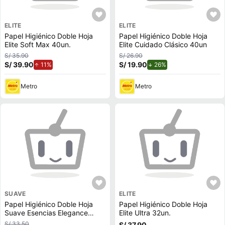
ELITE
ELITE
Papel Higiénico Doble Hoja
Papel Higiénico Doble Hoja
Elite Soft Max 40un.
Elite Cuidado Clásico 40un
S/ 35.90
S/ 26.90
S/ 39.90
de aumento.
S/ 19.90
de descuento.
11%
26%
Metro
Metro
SUAVE
ELITE
Papel Higiénico Doble Hoja
Papel Higiénico Doble Hoja
Suave Esencias Elegance
Elite Ultra 32un.
32un
S/ 33.50
S/ 37.90