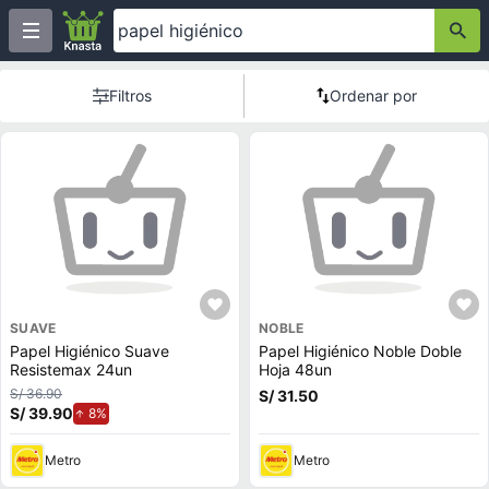
Filtros
Ordenar por
SUAVE
NOBLE
Papel Higiénico Suave
Papel Higiénico Noble Doble
Resistemax 24un
Hoja 48un
S/ 36.90
S/ 31.50
S/ 39.90
de aumento.
8%
Metro
Metro