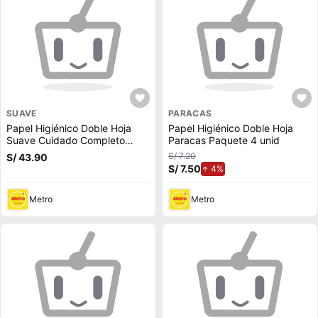
SUAVE
PARACAS
Papel Higiénico Doble Hoja
Papel Higiénico Doble Hoja
Suave Cuidado Completo
Paracas Paquete 4 unid
48un
S/ 7.20
S/ 43.90
S/ 7.50
de aumento.
4%
Metro
Metro