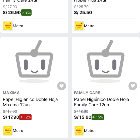
S/ 27.90
S/ 25.70
S/ 26.90
de descuento.
S/ 25.50
3%
Metro
Metro
MAXIMA
FAMILY CARE
Papel Higiénico Doble Hoja
Papel Higiénico Doble Hoja
Máxima 12un
Family Care 12un
S/ 15.90
S/ 18.90
S/ 17.90
de aumento.
S/ 15.90
de descuento.
12%
15%
Metro
Metro