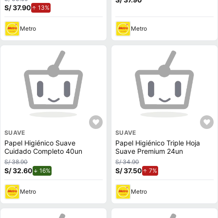
S/ 37.90
de aumento.
13%
Metro
Metro
SUAVE
SUAVE
Papel Higiénico Suave
Papel Higiénico Triple Hoja
Cuidado Completo 40un
Suave Premium 24un
S/ 38.90
S/ 34.90
S/ 32.60
de descuento.
S/ 37.50
de aumento.
16%
7%
Metro
Metro