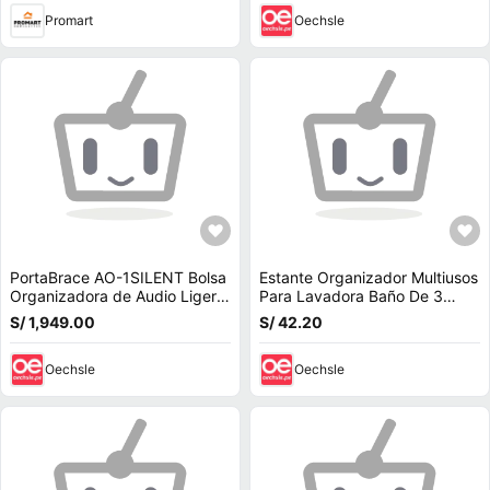
Promart
Oechsle
PortaBrace AO-1SILENT Bolsa
Estante Organizador Multiusos
Organizadora de Audio Ligera
Para Lavadora Baño De 3
y Silenciosa para Grabadoras
Niveles 150x54x24cm
S/ 1,949.00
S/ 42.20
de C
Oechsle
Oechsle