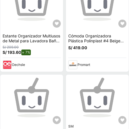
Estante Organizador Multiusos
Cómoda Organizadora
de Metal para Lavadora Baño
Plástica Polinplast #4 Beige
2 Niveles 135x70x25cm
Celeste
S/ 209.00
S/ 419.00
Blanco
S/ 193.60
de descuento.
7%
Oechsle
Promart
SM