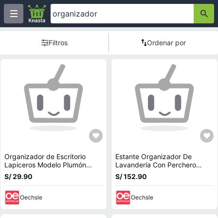
Filtros
Ordenar por
Organizador de Escritorio
Estante Organizador De
Lapiceros Modelo Plumón
Lavandería Con Perchero
Rosado 48RS10
4450004
S/ 29.90
S/ 152.90
Oechsle
Oechsle