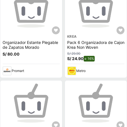
KREA
Organizador Estante Plegable
Pack 6 Organizadora de Cajon
de Zapatos Morado
Krea Non Woven
S/ 29.90
S/ 80.00
S/ 24.90
de descuento.
16%
Promart
Metro