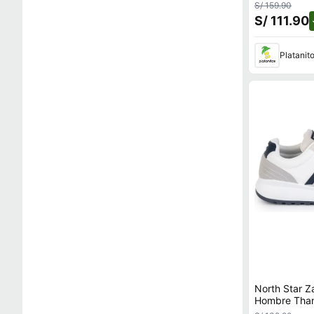
S/ 159.90
S/ 111.90
Platanit
North Star Z
Hombre Tha