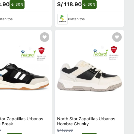
8.90
S/ 118.90
de descuento.
de descuento.
30%
30%
atanitos
Platanitos
tar Zapatillas Urbanas
North Star Zapatillas Urbanas
 Break
Hombre Chunky
0
S/ 169.90