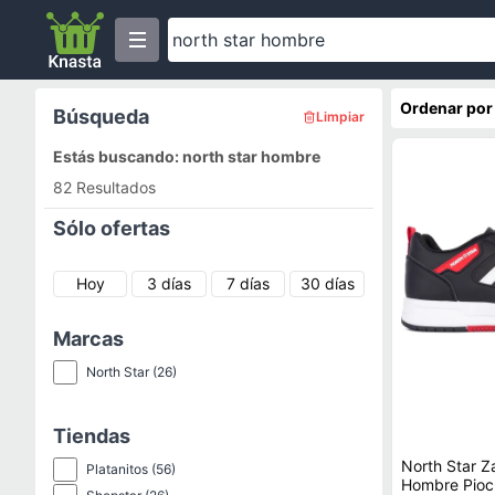
Ordenar por
Búsqueda
Limpiar
Estás buscando: north star hombre
82 Resultados
Sólo ofertas
Hoy
3 días
7 días
30 días
Marcas
North Star
(26)
Tiendas
North Star Z
Platanitos
(56)
Hombre Pioc