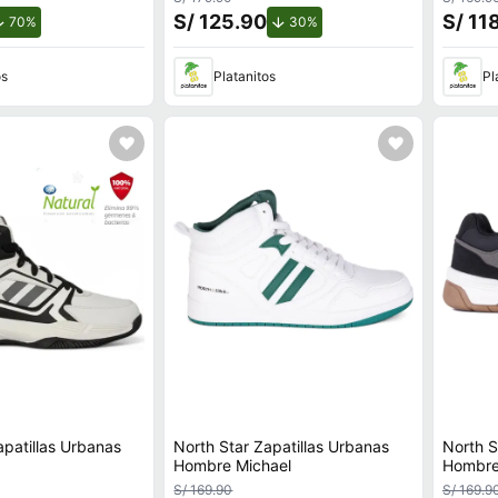
S/ 125.90
S/ 11
de descuento.
de descuento.
70%
30%
os
Platanitos
Pl
apatillas Urbanas
North Star Zapatillas Urbanas
North S
Hombre Michael
Hombre
S/ 169.90
S/ 169.9