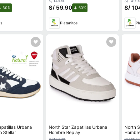
S/ 149.90
S/ 149.9
S/ 59.90
S/ 10
de descuento.
de descuento.
30%
60%
os
Platanitos
Pl
apatillas Urbana
North Star Zapatillas Urbana
North S
 Stellar
Hombre Replay
Hombr
S/ 179.90
S/ 169.9