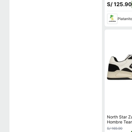
S/ 125.90
Platanit
North Star Z
Hombre Team
S/ 169.90