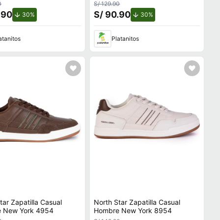
0
S/ 129.90
.90
S/ 90.90
de descuento.
de descuento.
30%
30%
atanitos
Platanitos
tar Zapatilla Casual
North Star Zapatilla Casual
 New York 4954
Hombre New York 8954