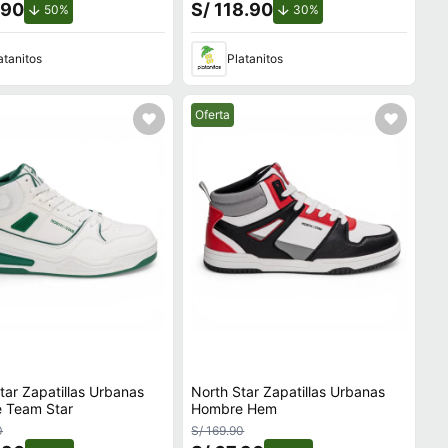
.90
S/ 118.90
de descuento.
de descuento.
50%
30%
atanitos
Platanitos
Mejor precio.
Oferta
tar Zapatillas Urbanas
North Star Zapatillas Urbanas
 Team Star
Hombre Hem
0
S/ 169.90