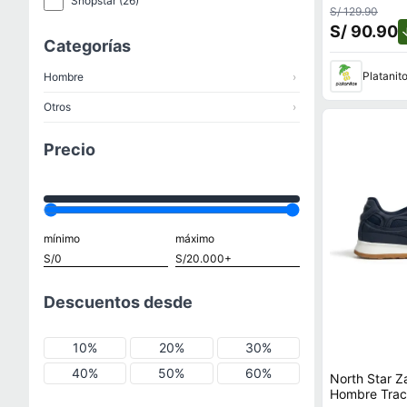
Shopstar
(26)
S/ 129.90
S/ 90.90
Categorías
Platanit
Hombre
›
Otros
›
Precio
mínimo
máximo
Descuentos desde
10%
20%
30%
40%
50%
60%
North Star Z
Hombre Trac