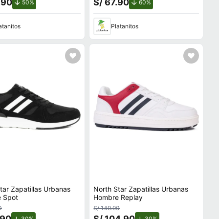
.90
S/ 67.90
de descuento.
de descuento.
50%
60%
atanitos
Platanitos
tar Zapatillas Urbanas
North Star Zapatillas Urbanas
 Spot
Hombre Replay
0
S/ 149.90
.90
S/ 104.90
de descuento.
de descuento.
30%
30%