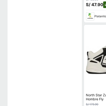
S/ 47.90
Platanit
North Star Z
Hombre Fly
S/ 179.90