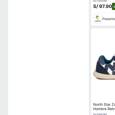
S/ 139.90
S/ 97.90
Platanit
North Star Z
Hombre Retro
S/ 159.90