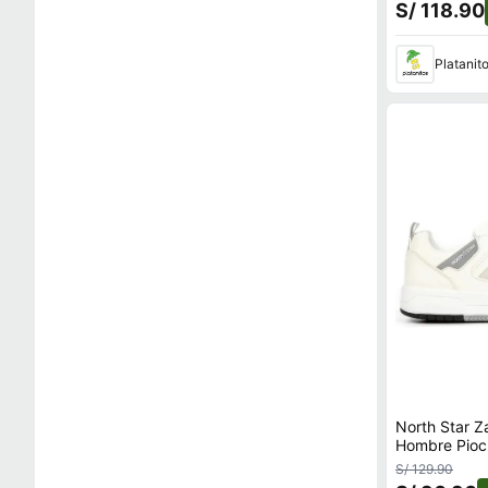
S/ 118.90
Platanit
North Star Z
Hombre Pioc
S/ 129.90