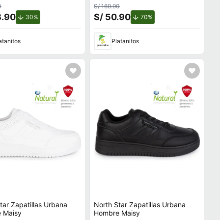
0
S/ 169.90
8.90
S/ 50.90
de descuento.
de descuento.
30%
70%
atanitos
Platanitos
tar Zapatillas Urbana
North Star Zapatillas Urbana
 Maisy
Hombre Maisy