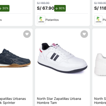
S/ 169.90
S/ 169.9
S/ 67.90
S/ 11
de descuento.
de descuento.
30%
60%
os
Platanitos
Pl
apatillas Urbanas
North Star Zapatillas Urbana
North S
k Sprinter
Hombre Tam
Hombre