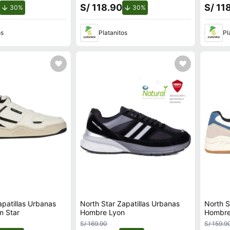
S/ 118.90
S/ 11
de descuento.
de descuento.
30%
30%
os
Platanitos
Pl
apatillas Urbanas
North Star Zapatillas Urbanas
North S
 Star
Hombre Lyon
Hombre
S/ 169.90
S/ 159.9