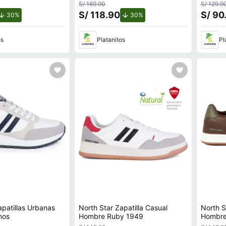
S/ 169.90
S/ 129.9
S/ 118.90
S/ 90
de descuento.
de descuento.
30%
30%
os
Platanitos
Pl
apatillas Urbanas
North Star Zapatilla Casual
North S
nos
Hombre Ruby 1949
Hombre