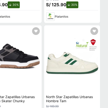
8.90
S/ 125.90
de descuento.
de descuento.
30%
30%
atanitos
Platanitos
tar Zapatillas Urbanas
North Star Zapatillas Urbanas
 Skater Chunky
Hombre Tam
0
S/ 169.90