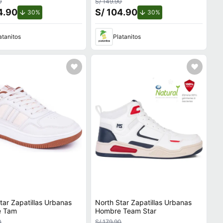
0
S/ 149.90
4.90
S/ 104.90
de descuento.
de descuento.
30%
30%
atanitos
Platanitos
tar Zapatillas Urbanas
North Star Zapatillas Urbanas
e Tam
Hombre Team Star
0
S/ 179.90