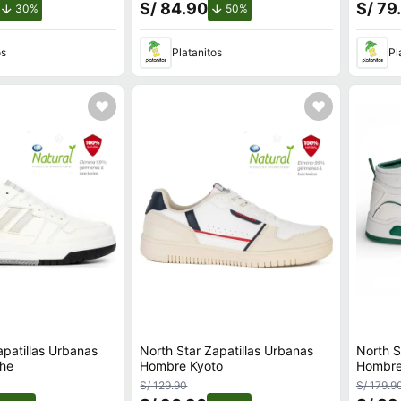
S/ 84.90
S/ 79
de descuento.
de descuento.
30%
50%
os
Platanitos
Pl
apatillas Urbanas
North Star Zapatillas Urbanas
North S
he
Hombre Kyoto
Hombre
S/ 129.90
S/ 179.9