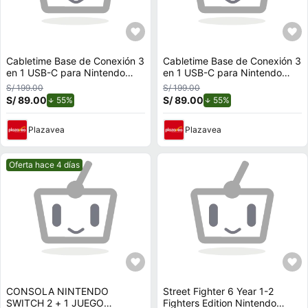
Cabletime Base de Conexión 3
Cabletime Base de Conexión 3
en 1 USB-C para Nintendo
en 1 USB-C para Nintendo
Switch OLED CB40R - CT-
Switch OLED CB40U - CT-
S/ 199.00
S/ 199.00
SHUB31-PR
SHUB31-PBU
S/ 89.00
de descuento.
S/ 89.00
de descuento.
55%
55%
Plazavea
Plazavea
Mejor precio.
Oferta hace 4 días
CONSOLA NINTENDO
Street Fighter 6 Year 1-2
SWITCH 2 + 1 JUEGO
Fighters Edition Nintendo