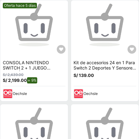
Mejor precio.
Oferta hace 5 días
CONSOLA NINTENDO
Kit de accesorios 24 en 1 Para
SWITCH 2 + 1 JUEGO
Switch 2 Deportes Y Sensores
ELECCIÓN
Q Nintendo Switch 2
S/ 2,439.00
S/ 139.00
S/ 2,199.00
de descuento.
9%
Oechsle
Oechsle