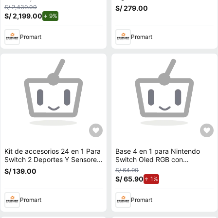
ELECCIÓN
Switch 2 Latam - PREVENTA
S/ 2,439.00
S/ 279.00
S/ 2,199.00
de descuento.
9%
Promart
Promart
Kit de accesorios 24 en 1 Para
Base 4 en 1 para Nintendo
Switch 2 Deportes Y Sensores
Switch Oled RGB con
Q Nintendo Switch 2
Cargador de Joycons, Mando,
S/ 64.90
S/ 139.00
Portajuegos
S/ 65.90
de aumento.
1%
Promart
Promart