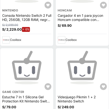
NINTENDO
HONCAM
Consola Nintendo Switch 2 Full
Cargador 4 en 1 para joycon
HD, 256GB, 12GB RAM, negro
Honcam compatible con
+ 1 Poster
Nintendo Switch 2, carga
S/ 2,099.00
S/ 69.90
rápida, magnético, negro
S/ 2,229.00
de aumento.
6%
Coolbox
Coolbox
GAME CENTER
Estuche 7 In 1 Silicona Gel
Videojuego Pikmin 1 + 2
Protection Kit Nintendo Switch
Nintendo Switch
Oled Red Blue
S/ 79.00
S/ 249.00