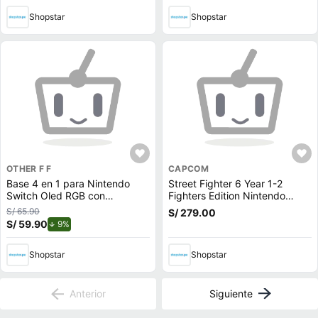
Shopstar
Shopstar
OTHER F F
CAPCOM
Base 4 en 1 para Nintendo
Street Fighter 6 Year 1-2
Switch Oled RGB con
Fighters Edition Nintendo
Cargador de Joycons, Mando,
Switch 2 Latam
S/ 65.90
S/ 279.00
Portajuegos
S/ 59.90
de descuento.
9%
Shopstar
Shopstar
Anterior
Siguiente