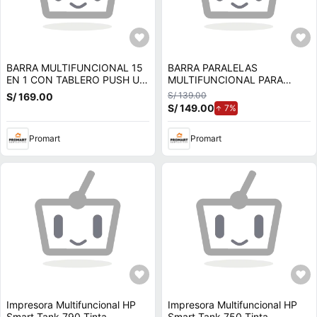
BARRA MULTIFUNCIONAL 15
BARRA PARALELAS
EN 1 CON TABLERO PUSH UP
MULTIFUNCIONAL PARA
CON GUANTES
FONDOS Y ABDOMINALES
S/ 139.00
S/ 169.00
S/ 149.00
de aumento.
7%
Promart
Promart
Impresora Multifuncional HP
Impresora Multifuncional HP
Smart Tank 790 Tinta
Smart Tank 750 Tinta