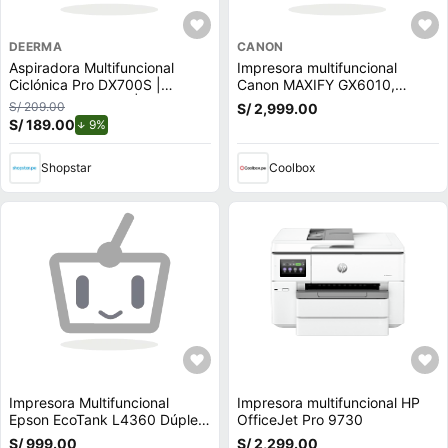
DEERMA
CANON
Aspiradora Multifuncional
Impresora multifuncional
Ciclónica Pro DX700S |
Canon MAXIFY GX6010,
Vertical y de mano | Negro
inyección de tinta,
S/ 209.00
S/ 2,999.00
inalámbrica, Wi-Fi, con
S/ 189.00
de descuento.
9%
tanques recargables
Shopstar
Coolbox
Impresora Multifuncional
Impresora multifuncional HP
Epson EcoTank L4360 Dúplex
OfficeJet Pro 9730
WiFi + Mochila Targus
S/ 999.00
S/ 2,299.00