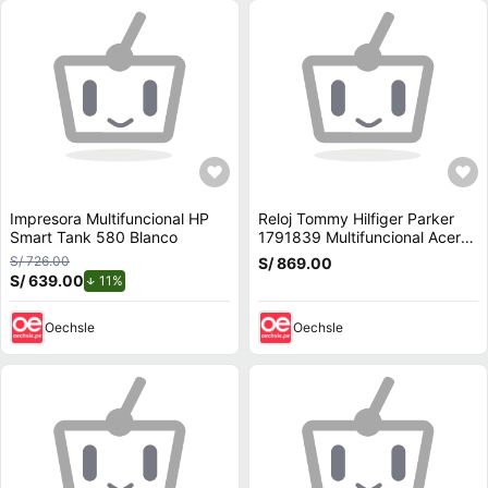
Impresora Multifuncional HP
Reloj Tommy Hilfiger Parker
Smart Tank 580 Blanco
1791839 Multifuncional Acero
Inoxidable Correa de Cuero
S/ 726.00
S/ 869.00
Azul
S/ 639.00
de descuento.
11%
Oechsle
Oechsle