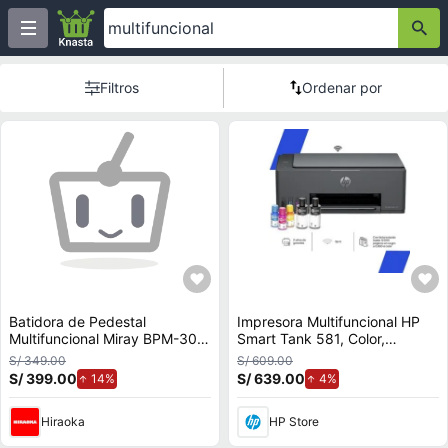
Filtros
Ordenar por
Batidora de Pedestal
Impresora Multifuncional HP
Multifuncional Miray BPM-3011
Smart Tank 581, Color,
6L
Impresión, Copia, Escaneado,
S/ 349.00
S/ 609.00
Conexión inalámbrica
S/ 399.00
de aumento.
S/ 639.00
de aumento.
14%
4%
Hiraoka
HP Store