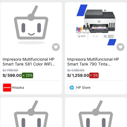
Impresora Multifuncional HP
Impresora Multifuncional HP
Smart Tank 581 Color WiFi
Smart Tank 790 Tinta
Smart App
Continua, Color, Wi-Fi, Smart
S/ 799.00
S/ 1,189.00
App, Dúplex, ADF Alimentador
S/ 599.00
de descuento.
S/ 1,259.00
de aumento.
25%
5%
Automático, Fax (4WF66A)
Hiraoka
HP Store