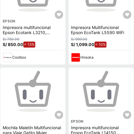
EPSON
Impresora multifuncional
Impresora Multifuncional
Epson Ecotank L3210,
Epson EcoTank L5590 WiFi
inyección de tinta, alámbrica,
S/ 750.00
S/ 999.00
con tanques recargables
S/ 850.00
de aumento.
S/ 1,099.00
de aumento.
13%
10%
Coolbox
Hiraoka
EPSON
Mochila Maletín Multifuncional
Impresora multifuncional
para Viaje Gatito Mujer
Epson EcoTank L14150,