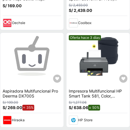
inyección de tinta,
S/ 2,459.00
S/ 169.00
inalámbrica, Wi-Fi, con
S/ 2,439.00
tanques recargables
Oechsle
Coolbox
Mejor precio.
Oferta hace 3 días
Aspiradora Multifuncional Pro
Impresora Multifuncional HP
Deerma DX700S
Smart Tank 581, Color,
Impresión, Copia, Escaneado,
S/ 199.00
S/ 1,277.06
Conexión inalámbrica +
S/ 269.00
de aumento.
S/ 638.06
de descuento.
35%
50%
Mochila HP para laptop
Creator de 16,1"", Azul oscuro
Hiraoka
HP Store