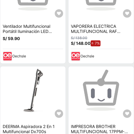
Ventilador Multifuncional
VAPORERA ELECTRICA
Portátil Iluminación LED
MULTIFUNCIONAL RAF
Recargable Aire Frio Escritorio
R.0055 DE 2 NIVELES 500ML
S/ 138.00
S/ 59.90
Mesa
S/ 148.00
de aumento.
7%
Oechsle
Oechsle
DEERMA Aspiradora 2 En 1
IMPRESORA BROTHER
Multifuncional Dx700s
MULTIFUNCIONAL 17PPM-