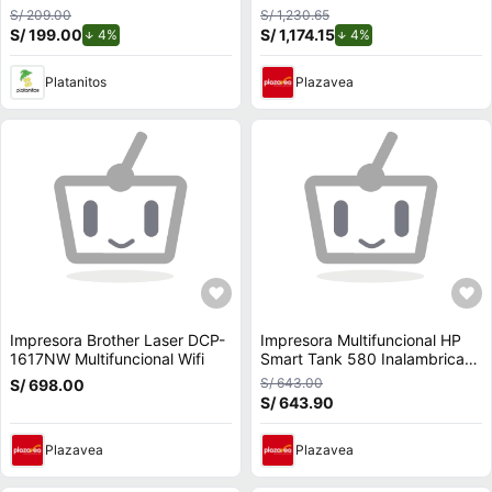
B/N, 16PPM-COLOR USB,
S/ 209.00
S/ 1,230.65
DUPLEX, ADF LAN/WIFI P/N:
S/ 199.00
de descuento.
S/ 1,174.15
de descuento.
4%
4%
MFC-T920DW
Platanitos
Plazavea
Impresora Brother Laser DCP-
Impresora Multifuncional HP
1617NW Multifuncional Wifi
Smart Tank 580 Inalambrica
Wifi
S/ 643.00
S/ 698.00
S/ 643.90
Plazavea
Plazavea