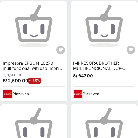
Impresora EPSON L6270
IMPRESORA BROTHER
multifuncional wifi usb Imprime
MULTIFUNCIONAL DCP-
Copia Escanea
T430W
S/ 1,580.00
S/ 647.00
S/ 2,500.00
de aumento.
58%
Plazavea
Plazavea