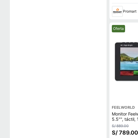
Promart
Mejor precio.
Oferta
FEELWORLD
Monitor Feel
5.5"", táctil
carga LUTs, 
S/ 889.00
compacto, po
S/ 789.00