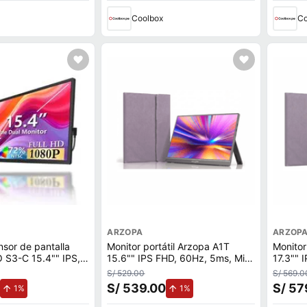
Coolbox
Co
ARZOPA
ARZOP
nsor de pantalla
Monitor portátil Arzopa A1T
Monitor
O S3-C 15.4"" IPS,
15.6"" IPS FHD, 60Hz, 5ms, Mini
17.3"" 
14ms, USB Tipo-C y
HDMI y USB-C, táctil, negro +
HDMI, 
S/ 529.00
S/ 569.0
egro
Funda
S/ 539.00
S/ 57
de aumento.
de aumento.
1%
1%