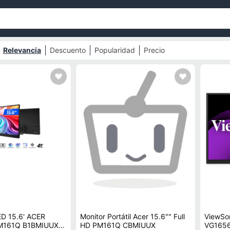
Relevancia
Descuento
Popularidad
Precio
D 15.6' ACER
Monitor Portátil Acer 15.6"" Full
ViewSon
M161Q B1BMIUUX
HD PM161Q CBMIUUX
VG1656