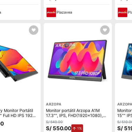
a
Plazavea
Pl
ARZOPA
ARZOP
y Monitor Portátil
Monitor portátil Arzopa A1M
Monitor
" Full HD IPS 1920
17.3"", IPS, FHD(1920x1080),
15"" I
z
16:9, 60 Hz, 5 ms
16:9, 6
S/ 540.00
S/ 510.0
00
S/ 550.00
S/ 51
de aumento.
1%