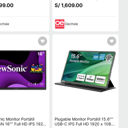
 Batería Integrada, Sopor
300 nits, 800:1, 178° Án
199.00
S/ 1,609.00
chsle
Oechsle
ic Monitor Portátil
Plugable Monitor Portátil 15.6""
N 16"" Full HD IPS 1920
USB-C IPS Full HD 1920 x 1080,