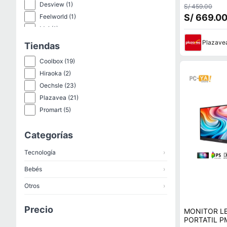
Full HD 192
Desview
(1)
S/ 459.00
4MS
S/ 669.0
Feelworld
(1)
Msi
(1)
Pixelled
(1)
Plazave
Tiendas
Teros
(1)
Coolbox
(19)
Viewsonic
(1)
Hiraoka
(2)
Oechsle
(23)
Plazavea
(21)
Promart
(5)
Categorías
Tecnología
›
Bebés
›
Otros
›
Precio
MONITOR LE
PORTATIL P