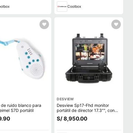
olbox
Coolbox
DESVIEW
 de ruido blanco para
Desview Sp17-Fhd monitor
imel S7D portátil
portátil de director 17.3"", con
resolución 4K UHD, capacidad
9.90
S/ 8,950.00
de vista múltiple