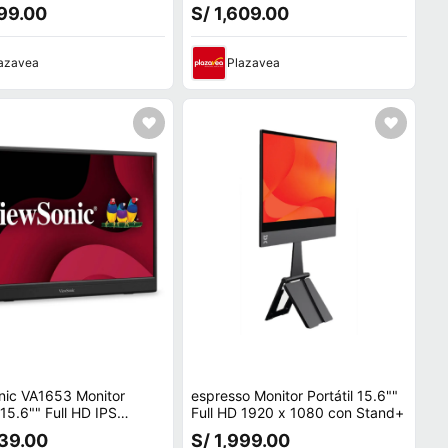
 Batería Integrada, Sopor
300 nits, 800:1, 178° Án
199.00
S/ 1,609.00
azavea
Plazavea
nic VA1653 Monitor
espresso Monitor Portátil 15.6""
 15.6"" Full HD IPS
Full HD 1920 x 1080 con Stand+
080 60Hz
239.00
S/ 1,999.00