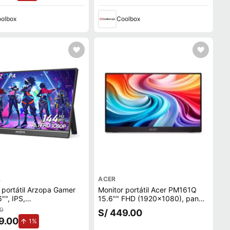
olbox
Coolbox
A
ACER
 portátil Arzopa Gamer
Monitor portátil Acer PM161Q
"", IPS,
15.6"" FHD (1920x1080), panel
20x1080), 16:9, 144 Hz,
IPS, mini HDMI, 60 Hz, 5ms,
00
S/ 449.00
negro
9.00
de aumento.
1%