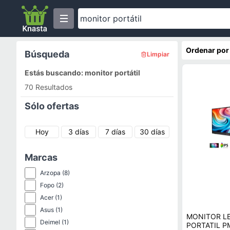
Ordenar por
Búsqueda
Limpiar
Estás buscando: monitor portátil
70 Resultados
Sólo ofertas
Hoy
3 días
7 días
30 días
Marcas
Arzopa
(8)
Fopo
(2)
Acer
(1)
Asus
(1)
MONITOR LE
Deimel
(1)
PORTATIL P