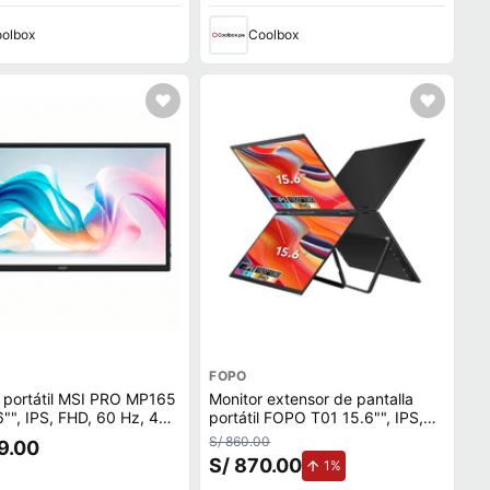
olbox
Coolbox
FOPO
 portátil MSI PRO MP165
Monitor extensor de pantalla
, 60 Hz, 4
portátil FOPO T01 15.6"", IPS,
B Tipo-C/HDMI
FHD, 60Hz, 14ms, USB Tipo-C y
S/ 860.00
9.00
Mini HDMI, negro mate
S/ 870.00
de aumento.
1%