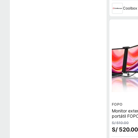
Coolbox
FOPO
Monitor exte
portátil FOP
FHD, 60Hz, 
S/ 510.00
mini HDMI, n
S/ 520.00