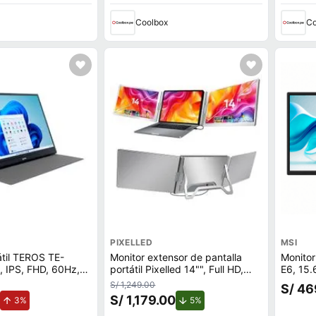
Coolbox
Co
PIXELLED
MSI
átil TEROS TE-
Monitor extensor de pantalla
Monitor
, IPS, FHD, 60Hz,
portátil Pixelled 14"", Full HD,
E6, 15.6"", IPS, FHD
HDMI/USB Tipo-C
USB y USB-C para laptop,
ms, US
S/ 1,249.00
S/ 46
plateado
S/ 1,179.00
de aumento.
de descuento.
3%
5%