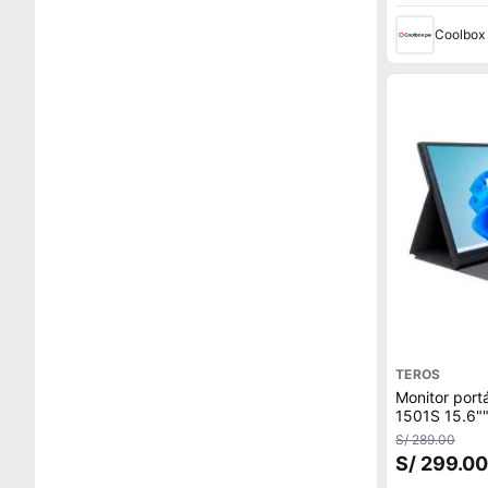
Coolbox
TEROS
Monitor port
1501S 15.6""
25ms, Mini 
S/ 289.00
S/ 299.00