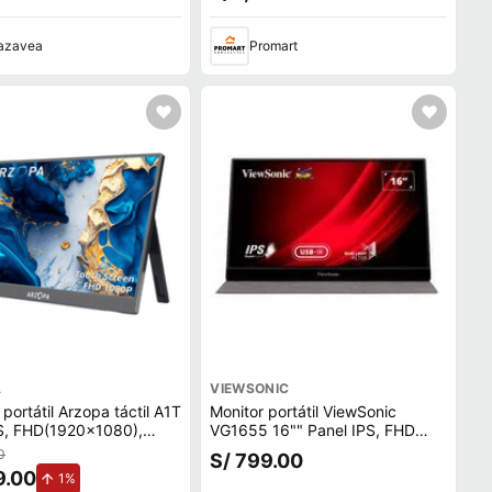
azavea
Promart
A
VIEWSONIC
 portátil Arzopa táctil A1T
Monitor portátil ViewSonic
PS, FHD(1920x1080),
VG1655 16"" Panel IPS, FHD
0 Hz, 5 ms
(1920x1080), USB-C, Mini-
0
S/ 799.00
HDMI, 6.5 ms, gris
9.00
de aumento.
1%