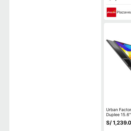
Plazave
Urban Factor
Duplee 15.6"
x 1080 60 H
S/ 1,239.