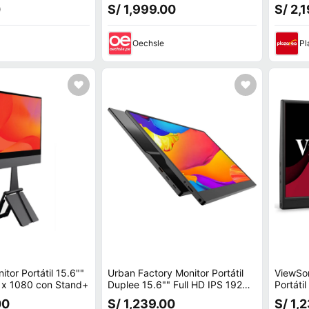
I IPS 4MS
x 1200,
0
S/ 1,999.00
S/ 2,
Oechsle
Pl
tor Portátil 15.6""
Urban Factory Monitor Portátil
ViewSo
0 x 1080 con Stand+
Duplee 15.6"" Full HD IPS 1920
Portátil
x 1080 60 Hz
1920x1
00
S/ 1,239.00
S/ 1,