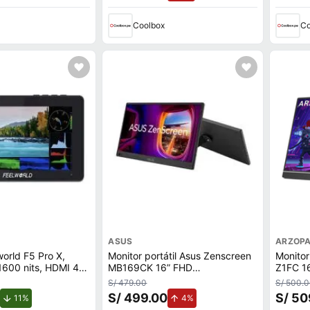
Coolbox
Co
ASUS
ARZOP
world F5 Pro X,
Monitor portátil Asus Zenscreen
Monitor
, 1600 nits, HDMI 4K,
MB169CK 16” FHD
Z1FC 16
herramientas pro,
(1920x1080), IPS, HDMI, USB-
FHD(19
S/ 479.00
S/ 500.
rtátil
C, 60 Hz, 5ms
3 ms,
S/ 499.00
S/ 50
de descuento.
de aumento.
11%
4%