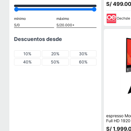
Full HD HDM
S/ 499.0
Oechsle
mínimo
máximo
Descuentos desde
10%
20%
30%
40%
50%
60%
espresso Moni
Full HD 192
S/ 1,999.