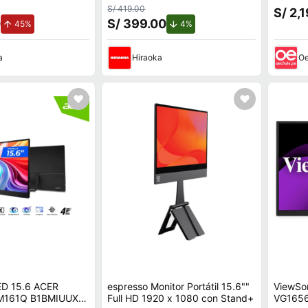
0 x 1080 HDMI IPS
x 1200,
S/ 419.00
S/ 2,
0
S/ 399.00
de aumento.
de descuento.
45%
4%
a
Hiraoka
Oe
D 15.6 ACER
espresso Monitor Portátil 15.6""
ViewSon
M161Q B1BMIUUX
Full HD 1920 x 1080 con Stand+
VG1656