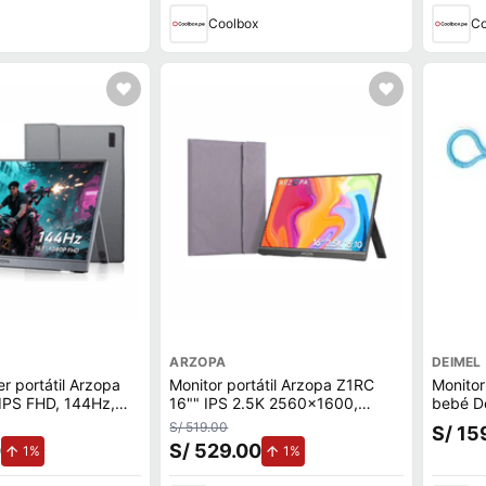
Coolbox
Co
ARZOPA
DEIMEL
r portátil Arzopa
Monitor portátil Arzopa Z1RC
Monitor
IPS FHD, 144Hz,
16"" IPS 2.5K 2560x1600,
bebé De
MI, 2 USB-C, negro
60Hz, 5ms, Mini HDMI, USB
S/ 519.00
S/ 15
Tipo-C + Funda
0
S/ 529.00
de aumento.
de aumento.
1%
1%