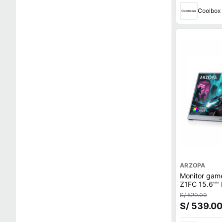
Coolbox
ARZOPA
Monitor game
Z1FC 15.6"" 
3ms, Mini HD
S/ 529.00
+ Funda
S/ 539.0