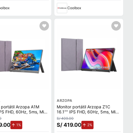
olbox
Coolbox
A
ARZOPA
 portátil Arzopa A1M
Monitor portátil Arzopa Z1C
IPS FHD, 60Hz, 5ms, Mini
16.1"" IPS FHD, 60Hz, 5ms, Mini
2 USB-C, negro + Funda
HDMI, 2 USB-C, negro + Funda
0
S/ 409.00
9.00
S/ 419.00
de aumento.
de aumento.
1%
2%