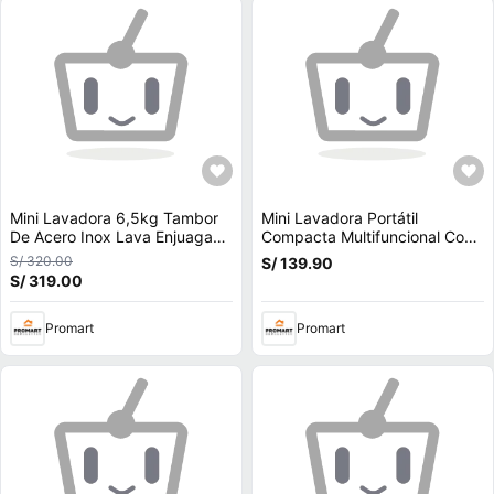
Mini Lavadora 6,5kg Tambor
Mini Lavadora Portátil
De Acero Inox Lava Enjuaga
Compacta Multifuncional Con
Centrifuga ZAPATILLAS
Secado Rápido Panel Digital
S/ 320.00
S/ 139.90
PRENDAS PEQUEÑAS
Potente Limpieza
S/ 319.00
Promart
Promart