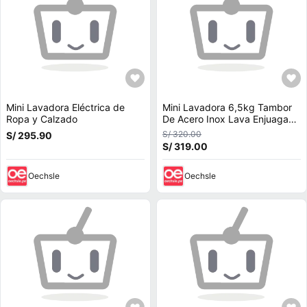
Mini Lavadora Eléctrica de
Mini Lavadora 6,5kg Tambor
Ropa y Calzado
De Acero Inox Lava Enjuaga
Centrifuga ZAPATILLAS
S/ 320.00
S/ 295.90
PRENDAS PEQUEÑAS
S/ 319.00
Oechsle
Oechsle