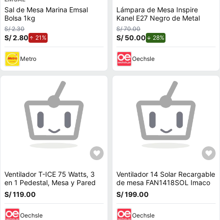
Sal de Mesa Marina Emsal
Lámpara de Mesa Inspire
Bolsa 1kg
Kanel E27 Negro de Metal
S/ 2.30
S/ 70.00
S/ 2.80
de aumento.
S/ 50.00
de descuento.
21%
28%
Metro
Oechsle
Ventilador T-ICE 75 Watts, 3
Ventilador 14 Solar Recargable
en 1 Pedestal, Mesa y Pared
de mesa FAN1418SOL Imaco
S/ 119.00
S/ 199.00
Oechsle
Oechsle