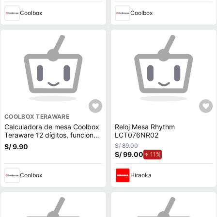
Coolbox
Coolbox
COOLBOX TERAWARE
Calculadora de mesa Coolbox
Reloj Mesa Rhythm
Teraware 12 dígitos, funciona
LCT076NR02
a pila y energía solar, azul
S/ 89.00
S/ 9.90
S/ 99.00
de aumento.
11%
Coolbox
Hiraoka