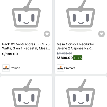
Pack 02 Ventiladores T-ICE 75
Mesa Consola Recibidor
Watts, 3 en 1 Pedestal, Mesa y
Selene 2 Cajones R&R
Pared
MUEBLES
S/ 1,039.00
S/ 199.00
S/ 899.00
de descuento.
13%
Promart
Promart