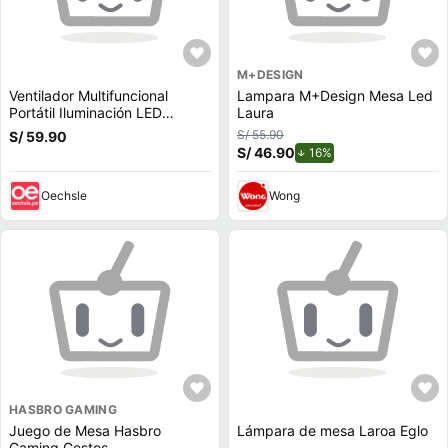
M+DESIGN
Ventilador Multifuncional
Lampara M+Design Mesa Led
Portátil Iluminación LED
Laura
Recargable Aire Frio Escritorio
S/ 55.90
S/ 59.90
Mesa
S/ 46.90
de descuento.
16%
Oechsle
Wong
HASBRO GAMING
Juego de Mesa Hasbro
Lámpara de mesa Laroa Eglo
Gaming Gestos