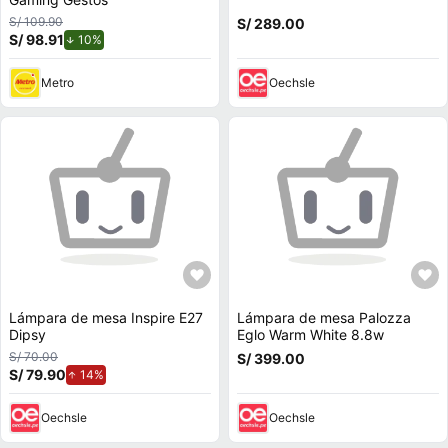
S/ 109.90
S/ 289.00
S/ 98.91
de descuento.
10%
Metro
Oechsle
Lámpara de mesa Inspire E27
Lámpara de mesa Palozza
Dipsy
Eglo Warm White 8.8w
S/ 70.00
S/ 399.00
S/ 79.90
de aumento.
14%
Oechsle
Oechsle