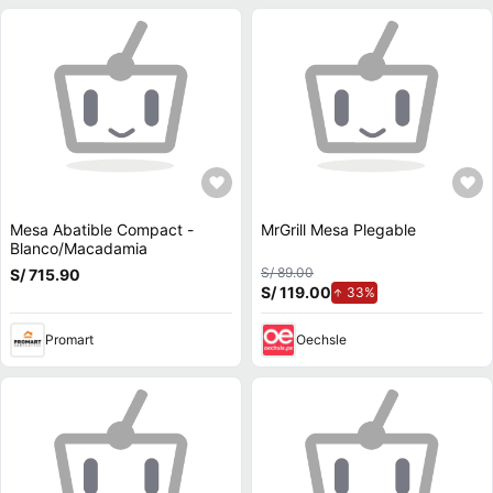
Mesa Abatible Compact -
MrGrill Mesa Plegable
Blanco/Macadamia
S/ 89.00
S/ 715.90
S/ 119.00
de aumento.
33%
Promart
Oechsle