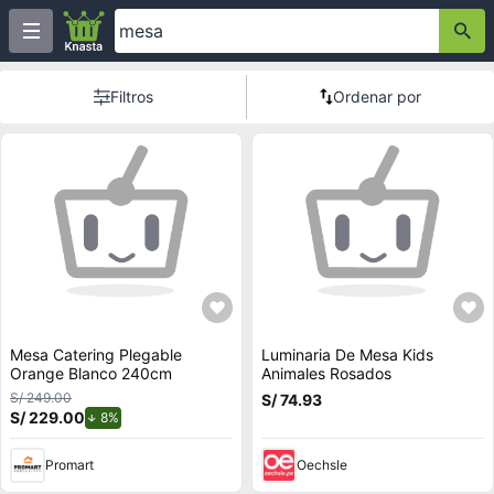
Filtros
Ordenar por
Mesa Catering Plegable
Luminaria De Mesa Kids
Orange Blanco 240cm
Animales Rosados
S/ 249.00
S/ 74.93
S/ 229.00
de descuento.
8%
Promart
Oechsle