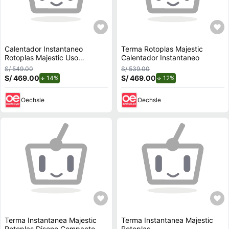
Calentador Instantaneo
Terma Rotoplas Majestic
Rotoplas Majestic Uso
Calentador Instantaneo
Domestico
S/ 549.00
S/ 539.00
S/ 469.00
de descuento.
S/ 469.00
de descuento.
14%
12%
Oechsle
Oechsle
Terma Instantanea Majestic
Terma Instantanea Majestic
Rotoplas Diseno Compacto
Rotoplas