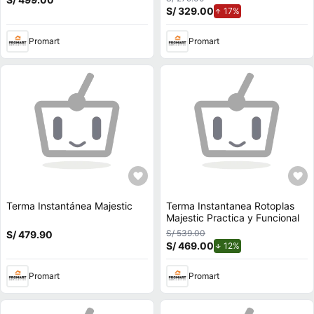
S/ 329.00
de aumento.
17%
Promart
Promart
Terma Instantánea Majestic
Terma Instantanea Rotoplas
Majestic Practica y Funcional
S/ 539.00
S/ 479.90
S/ 469.00
de descuento.
12%
Promart
Promart