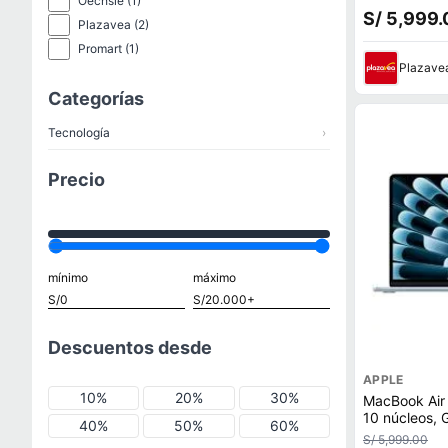
Oechsle
(1)
S/ 5,999.
Plazavea
(2)
Promart
(1)
Plazave
Categorías
Tecnología
›
Precio
mínimo
máximo
Descuentos desde
APPLE
10%
20%
30%
MacBook Air
10 núcleos, 
40%
50%
60%
256GB SSD,
S/ 5,999.00