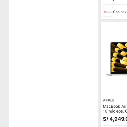
Coolbox
APPLE
MacBook Air
10 núcleos, 
256GB SSD,
S/ 4,949.
starlight