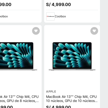
SSD, 16GB RAM, macOS,
256GB SSD, 16GB RAM, macOS,
199.00
S/ 4,999.00
t
skyblue
olbox
Coolbox
APPLE
k Air 13"" Chip M4, CPU
MacBook Air 13"" Chip M4, CPU
eos, GPU de 8 núcleos,
10 núcleos, GPU de 10 núcleos,
SSD, 16GB RAM, macOS,
512GB SSD, 16GB RAM, macOS,
499.00
S/ 4,999.00