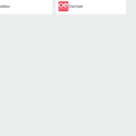
olbox
Oechsle