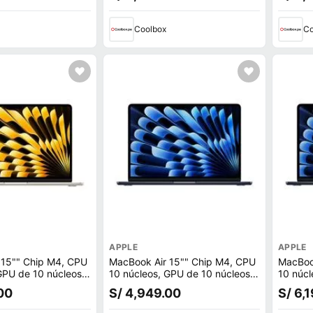
Coolbox
Co
APPLE
APPLE
 15"" Chip M4, CPU
MacBook Air 15"" Chip M4, CPU
MacBoo
GPU de 10 núcleos,
10 núcleos, GPU de 10 núcleos,
10 núcl
 16GB RAM, macOS,
256GB SSD, 16GB RAM, macOS,
512GB 
00
S/ 4,949.00
S/ 6,
midnight
midnigh