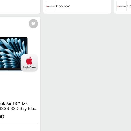
Coolbox
Co
ok Air 13"" M4
12GB SSD Sky Blue
re+
00