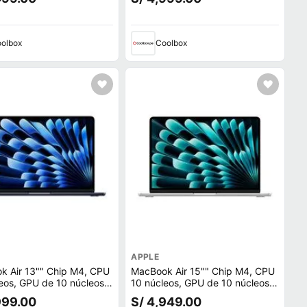
silver
olbox
Coolbox
APPLE
k Air 13"" Chip M4, CPU
MacBook Air 15"" Chip M4, CPU
eos, GPU de 10 núcleos,
10 núcleos, GPU de 10 núcleos,
SSD, 16GB RAM, macOS,
256GB SSD, 16GB RAM, macOS,
999.00
S/ 4,949.00
t
silver