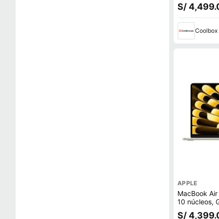
skyblue
S/ 4,499.
Coolbox
APPLE
MacBook Air
10 núcleos, 
256GB SSD,
S/ 4,399.
starlight