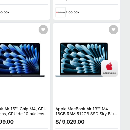
olbox
Coolbox
k Air 15"" Chip M4, CPU
Apple MacBook Air 13"" M4
eos, GPU de 10 núcleos,
16GB RAM 512GB SSD Sky Blue
SSD, 16GB RAM, macOS,
con AppleCare+
199.00
S/ 9,029.00
t