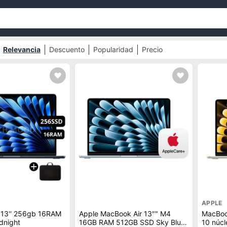
Relevancia
Descuento
Popularidad
Precio
APPLE
 13'' 256gb 16RAM
Apple MacBook Air 13"" M4
MacBoo
dnight
16GB RAM 512GB SSD Sky Blue
10 núcl