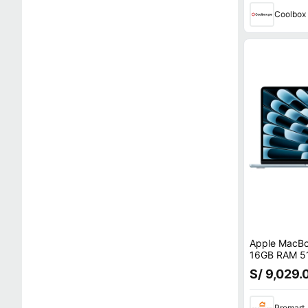
Coolbox
Apple MacBo
16GB RAM 5
con AppleCa
S/ 9,029.
Promart