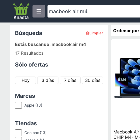
Ordenar por
Búsqueda
Limpiar
Estás buscando: macbook air m4
17 Resultados
Sólo ofertas
Hoy
3 días
7 días
30 días
Marcas
Apple
(13)
Tiendas
Macbook Air
Coolbox
(13)
CHIP M4- Mi