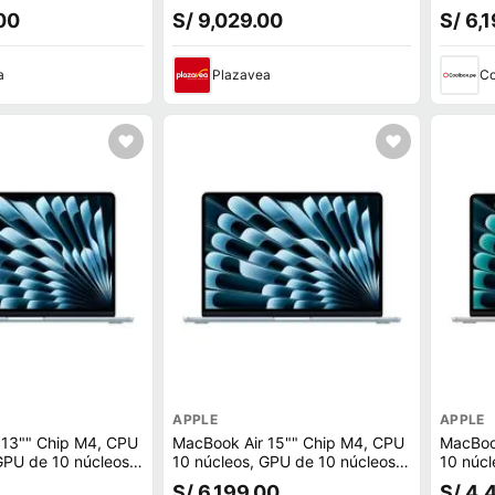
con AppleCare+
512GB 
00
S/ 9,029.00
S/ 6,
starligh
a
Plazavea
Co
APPLE
APPLE
 13"" Chip M4, CPU
MacBook Air 15"" Chip M4, CPU
MacBoo
GPU de 10 núcleos,
10 núcleos, GPU de 10 núcleos,
10 núcl
 16GB RAM, macOS,
512GB SSD, 16GB RAM, macOS,
256GB 
S/ 6,199.00
S/ 4,