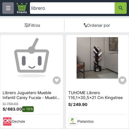
Filtros
Ordenar por
Librero Juguetero Mueble
TUHOME Librero
Infantil Carey Fucsia - Muebles
116,1x30,5x21 Cm Kingstree
Bonno
S/ 759.00
S/ 249.90
S/ 683.00
de descuento.
10%
Oechsle
Platanitos