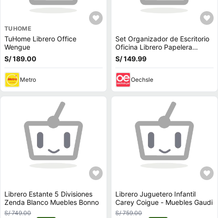
TUHOME
TuHome Librero Office
Set Organizador de Escritorio
Wengue
Oficina Librero Papelera
Negro 5 Piezas K55
S/ 189.00
S/ 149.99
Metro
Oechsle
Librero Estante 5 Divisiones
Librero Juguetero Infantil
Zenda Blanco Muebles Bonno
Carey Coigue - Muebles Gaudi
S/ 749.00
S/ 759.00