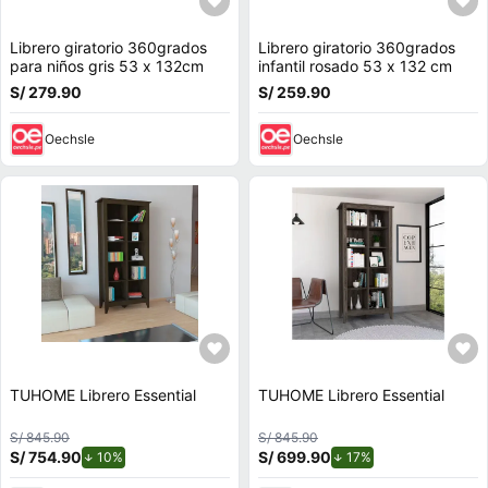
Librero giratorio 360grados
Librero giratorio 360grados
para niños gris 53 x 132cm
infantil rosado 53 x 132 cm
S/ 279.90
S/ 259.90
Oechsle
Oechsle
TUHOME Librero Essential
TUHOME Librero Essential
S/ 845.90
S/ 845.90
S/ 754.90
de descuento.
S/ 699.90
de descuento.
10%
17%