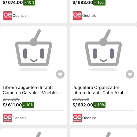
S/ 674.00
de descuento.
S/ 683.00
de descuento.
10%
10%
Oechsle
Oechsle
Librero Juguetero Infantil
Juguetero Organizador
Cameron Carvalo - Muebles
Librero Infantil Cabo Azul -
Bonno
Muebles Bonno
S/ 679.00
S/ 769.00
S/ 611.00
de descuento.
S/ 692.00
de descuento.
10%
10%
Oechsle
Oechsle