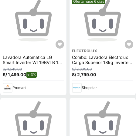
Mejor precio.
Oferta hace 6 días
ELECTROLUX
Lavadora Automática LG
Combo: Lavadora Electrolux
Smart Inverter WT19BVTB 19
Carga Superior 18kg Inverter
Kg TurboDrum
EWIP18F2XSWB +
S/ 1,549.00
S/ 2,809.00
Refrigeradora ERS45F2P5EB
S/ 1,499.00
de descuento.
S/ 2,799.00
3%
Frost Free Inverter 419L
Efficient
Promart
Shopstar