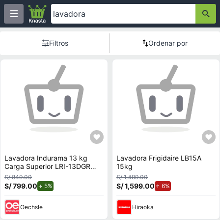
Filtros
Ordenar por
Lavadora Indurama 13 kg
Lavadora Frigidaire LB15A
Carga Superior LRI-13DGR
15kg
Gris Oscuro
S/ 849.00
S/ 1,499.00
S/ 799.00
de descuento.
S/ 1,599.00
de aumento.
5%
6%
Oechsle
Hiraoka