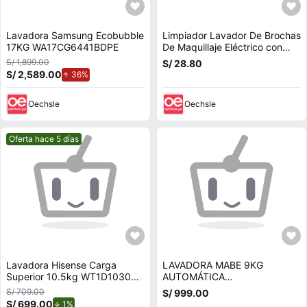
Lavadora Samsung Ecobubble
Limpiador Lavador De Brochas
17KG WA17CG6441BDPE
De Maquillaje Eléctrico con
Vibración Ultrasónica
S/ 1,899.00
S/ 28.80
S/ 2,589.00
de aumento.
36%
Oechsle
Oechsle
Mejor precio.
Oferta hace 5 días
Lavadora Hisense Carga
LAVADORA MABE 9KG
Superior 10.5kg WT1D1030UT
AUTOMÁTICA
Gris
LMAP9020WGBB0 +
S/ 709.00
S/ 999.00
PLANCHA OSTER
S/ 699.00
de descuento.
1%