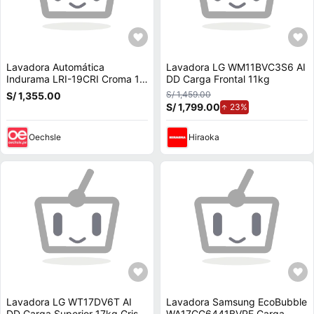
Lavadora Automática
Lavadora LG WM11BVC3S6 AI
Indurama LRI-19CRI Croma 19
DD Carga Frontal 11kg
Kg
S/ 1,459.00
S/ 1,355.00
S/ 1,799.00
de aumento.
23%
Oechsle
Hiraoka
Lavadora LG WT17DV6T AI
Lavadora Samsung EcoBubble
DD Carga Superior 17kg Gris
WA17CG6441BVPE Carga