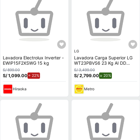
LG
Lavadora Electrolux Inverter -
Lavadora Carga Superior LG
EWIP15F2XSWG 15 kg
WT23PBVS6 23 Kg AI DD
Negro Plateado
S/ 899.00
S/ 3,499.00
S/ 1,099.00
de aumento.
S/ 2,799.00
de descuento.
22%
20%
Hiraoka
Metro