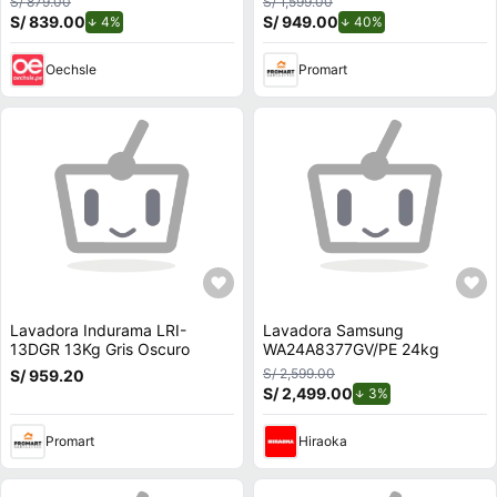
S/ 879.00
S/ 1,599.00
S/ 839.00
de descuento.
S/ 949.00
de descuento.
4%
40%
Oechsle
Promart
Lavadora Indurama LRI-
Lavadora Samsung
13DGR 13Kg Gris Oscuro
WA24A8377GV/PE 24kg
S/ 2,599.00
S/ 959.20
S/ 2,499.00
de descuento.
3%
Promart
Hiraoka