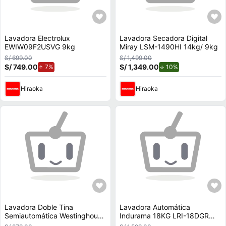
Lavadora Electrolux
Lavadora Secadora Digital
EWIW09F2USVG 9kg
Miray LSM-1490HI 14kg/ 9kg
S/ 699.00
S/ 1,499.00
S/ 749.00
de aumento.
S/ 1,349.00
de descuento.
7%
10%
Hiraoka
Hiraoka
Lavadora Doble Tina
Lavadora Automática
Semiautomática Westinghouse
Indurama 18KG LRI-18DGR
13 Kg WWTM13M2XSWW
Gris Oscuro