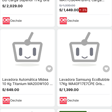
Superior 17kg Negro
S/ 1,399.00
S/ 2,029.00
S/ 1,449.00
de aumento.
3%
Oechsle
Oechsle
Lavadora Automática Midea
Lavadora Samsung EcoBubble
10 Kg Titanium MA200W100 G
17Kg WA40F17E7CPE Gris
PE Silver
Grafito
S/ 649.00
S/ 1,399.00
Oechsle
Oechsle