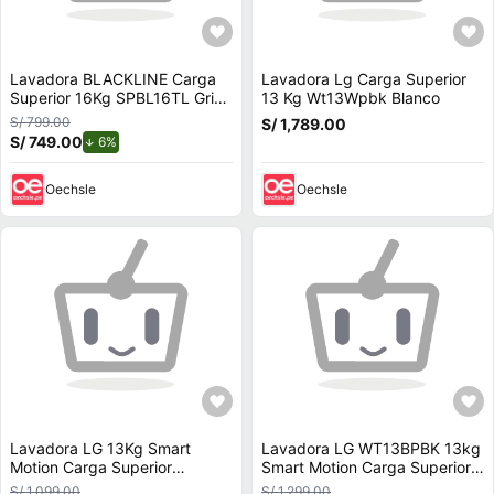
Lavadora BLACKLINE Carga
Lavadora Lg Carga Superior
Superior 16Kg SPBL16TL Gris
13 Kg Wt13Wpbk Blanco
Oscuro
S/ 799.00
S/ 1,789.00
S/ 749.00
de descuento.
6%
Oechsle
Oechsle
Lavadora LG 13Kg Smart
Lavadora LG WT13BPBK 13kg
Motion Carga Superior
Smart Motion Carga Superior
WT13DPBK Gris
Negro Claro
S/ 1,099.00
S/ 1,299.00