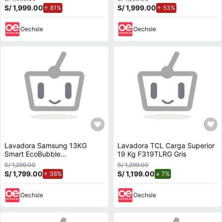
S/ 1,999.00
de aumento.
S/ 1,999.00
de aumento.
81%
53%
Oechsle
Oechsle
Lavadora Samsung 13KG
Lavadora TCL Carga Superior
Smart EcoBubble
19 Kg F319TLRG Gris
WA13CG5441BDPE Gris
S/ 1,299.00
S/ 1,299.00
S/ 1,799.00
de aumento.
S/ 1,199.00
de descuento.
38%
7%
Oechsle
Oechsle