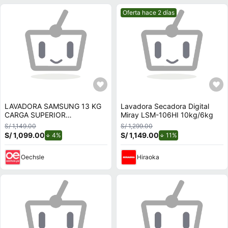
Mejor precio.
Oferta hace 2 días
LAVADORA SAMSUNG 13 KG
Lavadora Secadora Digital
CARGA SUPERIOR
Miray LSM-106HI 10kg/6kg
ECOBUBBLE
S/ 1,149.00
S/ 1,299.00
WA13CG5441BVPE NEGRO
S/ 1,099.00
de descuento.
S/ 1,149.00
de descuento.
4%
11%
Oechsle
Hiraoka