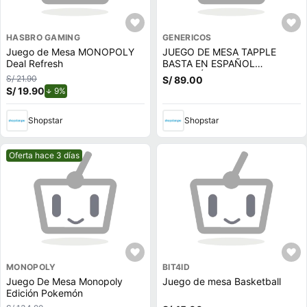
HASBRO GAMING
GENERICOS
Juego de Mesa MONOPOLY
JUEGO DE MESA TAPPLE
Deal Refresh
BASTA EN ESPAÑOL
ELECTRÓNICO
S/ 21.90
S/ 89.00
S/ 19.90
de descuento.
9%
Shopstar
Shopstar
Mejor precio.
Oferta hace 3 días
MONOPOLY
BIT4ID
Juego De Mesa Monopoly
Juego de mesa Basketball
Edición Pokemón