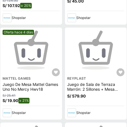
S/ 134.90
S/ 45.00
S/ 107.92
de descuento.
20%
Shopstar
Shopstar
Mejor precio.
Oferta hace 4 días
MATTEL GAMES
REYPLAST
Juego De Mesa Mattel Games
Juego de Sala de Terraza
Uno No Mercy Hwv18
Marrón: 2 Sillones + Mesa
Auxiliar
S/ 25.41
S/ 579.90
S/ 19.90
de descuento.
21%
Shopstar
Shopstar