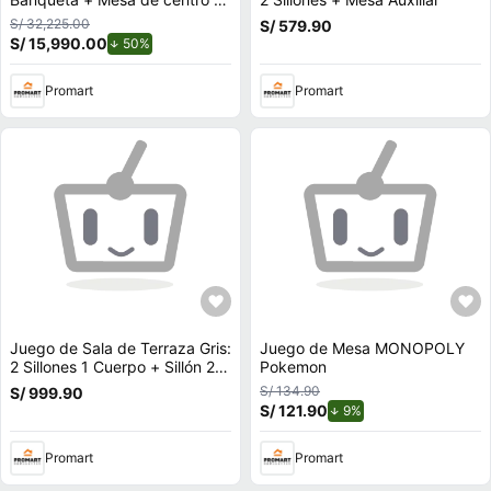
Gris claro
S/ 32,225.00
S/ 579.90
S/ 15,990.00
de descuento.
50%
Promart
Promart
Juego de Sala de Terraza Gris:
Juego de Mesa MONOPOLY
2 Sillones 1 Cuerpo + Sillón 2
Pokemon
Cuerpos + Mesa Centro Roble
S/ 134.90
S/ 999.90
+ Mesa Auxiliar Roble
S/ 121.90
de descuento.
9%
Promart
Promart