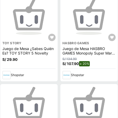
TOY STORY
HASBRO GAMES
Juego de Mesa ¿Sabes Quién
Juego de Mesa HASBRO
Es? TOY STORY 5 Novelty
GAMES Monopoly Super Mario
Galaxy
S/ 134.90
S/ 29.90
S/ 107.90
de descuento.
20%
Shopstar
Shopstar