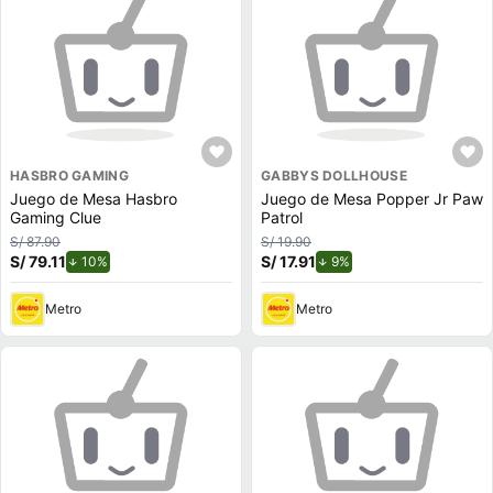
HASBRO GAMING
GABBYS DOLLHOUSE
Juego de Mesa Hasbro
Juego de Mesa Popper Jr Paw
Gaming Clue
Patrol
S/ 87.90
S/ 19.90
S/ 79.11
de descuento.
S/ 17.91
de descuento.
10%
9%
Metro
Metro