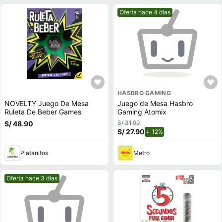
Mejor precio.
Oferta hace 4 días
HASBRO GAMING
NOVELTY Juego De Mesa
Juego de Mesa Hasbro
Ruleta De Beber Games
Gaming Atomix
S/ 31.90
S/ 48.90
S/ 27.90
de descuento.
12%
Platanitos
Metro
Mejor precio.
Oferta hace 3 días