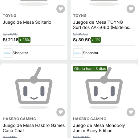
TOYNG
TOYNG
Juego de Mesa Solitario
Juegos de Mesa TOYNG
Surtidos AA-5060 (Modelos
Aleatorios)
S/ 24.90
S/ 39.90
S/ 21.16
de descuento.
S/ 39.50
de descuento.
15%
1%
Shopstar
Shopstar
Mejor precio.
Oferta hace 3 días
HASBRO GAMING
HASBRO GAMING
Juego de Mesa Hasbro Games
Juego de Mesa Monopoly
Caca Chaf
Junior Bluey Edition
S/ 71.90
S/ 109.90