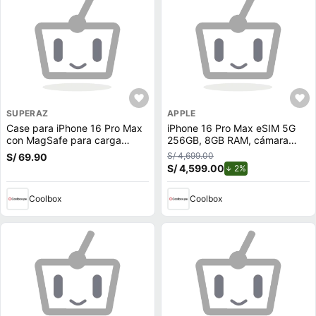
SUPERAZ
APPLE
Case para iPhone 16 Pro Max
iPhone 16 Pro Max eSIM 5G
con MagSafe para carga
256GB, 8GB RAM, cámara
inalámbrica, con soporte de
trasera 48MP y frontal 12MP,
S/ 4,699.00
S/ 69.90
cámara, rígido, transparente
6.9"", White-Titanium
S/ 4,599.00
de descuento.
2%
Coolbox
Coolbox