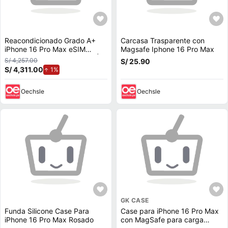
Reacondicionado Grado A+
Carcasa Trasparente con
iPhone 16 Pro Max eSIM
Magsafe Iphone 16 Pro Max
256GB 8GB Black-Titanium |
S/ 4,257.00
S/ 25.90
OPEN BOX
S/ 4,311.00
de aumento.
1%
Oechsle
Oechsle
GK CASE
Funda Silicone Case Para
Case para iPhone 16 Pro Max
iPhone 16 Pro Max Rosado
con MagSafe para carga