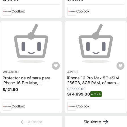
Coolbox
Coolbox
WEADDU
APPLE
Protector de cámara para
iPhone 16 Pro Max 5G eSIM
iPhone 16 Pro Max,
256GB, 8GB RAM, cámara
transparente, con aplicador
trasera 48MP y frontal 12MP,
S/ 6,999.00
S/ 21.90
6.9"", Natural-Titanium
S/ 4,699.00
de descuento.
32%
Coolbox
Coolbox
Anterior
Siguiente