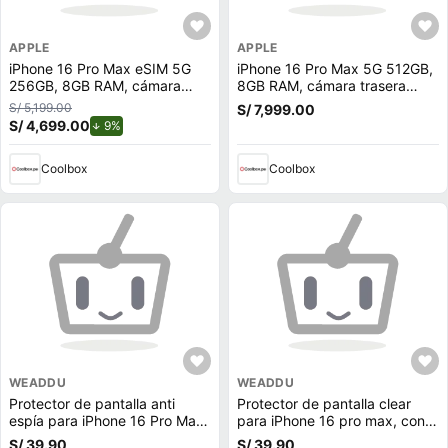
APPLE
APPLE
iPhone 16 Pro Max eSIM 5G
iPhone 16 Pro Max 5G 512GB,
256GB, 8GB RAM, cámara
8GB RAM, cámara trasera
trasera 48MP y frontal 12MP,
48MP y frontal 12MP, 6.9"",
S/ 5,199.00
S/ 7,999.00
6.9"", Black-Titanium
White-Titanium
S/ 4,699.00
de descuento.
9%
Coolbox
Coolbox
WEADDU
WEADDU
Protector de pantalla anti
Protector de pantalla clear
espía para iPhone 16 Pro Max,
para iPhone 16 pro max, con
con kit de aplicación fácil
kit de aplicación fácil
S/ 39.90
S/ 39.90