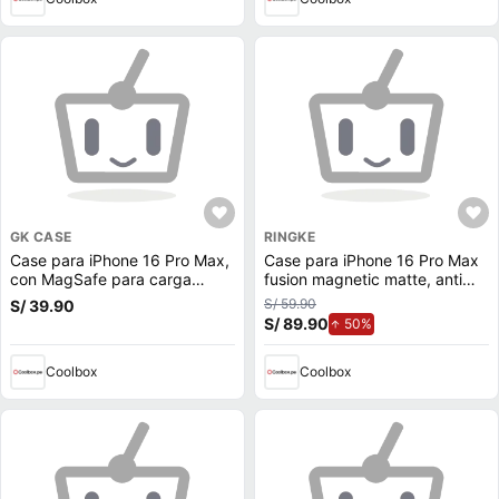
GK CASE
RINGKE
Case para iPhone 16 Pro Max,
Case para iPhone 16 Pro Max
con MagSafe para carga
fusion magnetic matte, anti
inalámbrica, para accesorios
golpes, flexible, magsafe
S/ 59.90
S/ 39.90
magnéticos, rígido, mate
transparente
S/ 89.90
de aumento.
50%
traslúcido negro
Coolbox
Coolbox