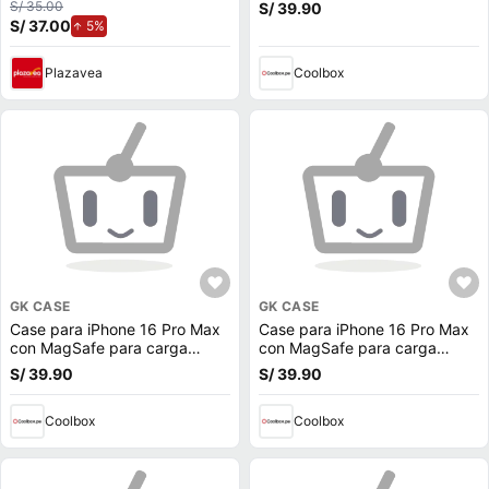
inalámbrica, rígido, rosado
S/ 35.00
S/ 39.90
S/ 37.00
de aumento.
5%
Plazavea
Coolbox
GK CASE
GK CASE
Case para iPhone 16 Pro Max
Case para iPhone 16 Pro Max
con MagSafe para carga
con MagSafe para carga
inalámbrica, rígido, mate
inalámbrica, rígido, morado
S/ 39.90
S/ 39.90
traslúcido negro
Coolbox
Coolbox