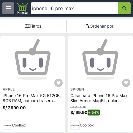
Filtros
Ordenar por
APPLE
SPIGEN
iPhone 16 Pro Max 5G 512GB,
Case para iPhone 16 Pro Max
8GB RAM, cámara trasera
Slim Armor MagFit, color
48MP y frontal 12MP, 6.9"",
gunmetal, doble capa de
S/ 219.00
S/ 7,999.00
Natural-Titanium
protección, soporte MagSafe
S/ 99.90
de descuento.
54%
Coolbox
Coolbox