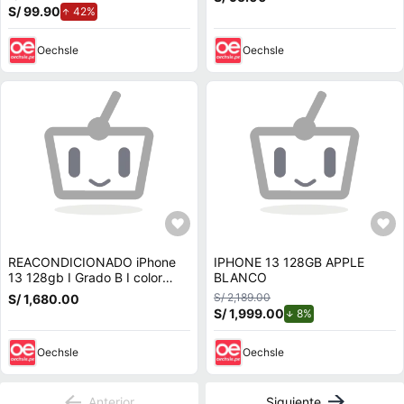
Caídas y Golpes
S/ 99.90
de aumento.
42%
Oechsle
Oechsle
REACONDICIONADO iPhone
IPHONE 13 128GB APPLE
13 128gb I Grado B I color
BLANCO
Blanco
S/ 2,189.00
S/ 1,680.00
S/ 1,999.00
de descuento.
8%
Oechsle
Oechsle
Anterior
Siguiente