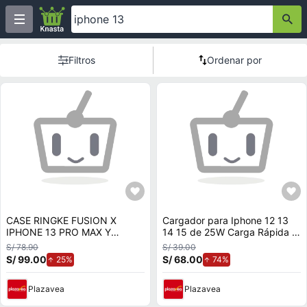
Filtros
Ordenar por
CASE RINGKE FUSION X
Cargador para Iphone 12 13
IPHONE 13 PRO MAX Y
14 15 de 25W Carga Rápida -
VIDRIOs
Generico
S/ 78.90
S/ 39.00
S/ 99.00
de aumento.
S/ 68.00
de aumento.
25%
74%
Plazavea
Plazavea