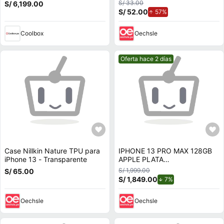
12MP, 6.1"", negro
- C Generico
S/ 33.00
S/ 6,199.00
S/ 52.00
de aumento.
57%
Coolbox
Oechsle
Mejor precio.
Oferta hace 2 días
Case Nillkin Nature TPU para
IPHONE 13 PRO MAX 128GB
iPhone 13 - Transparente
APPLE PLATA
REACONDICIONADO
S/ 1,999.00
S/ 65.00
S/ 1,849.00
de descuento.
7%
Oechsle
Oechsle