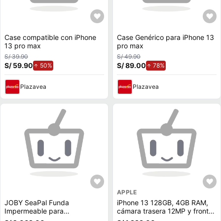
Case compatible con iPhone
Case Genérico para iPhone 13
13 pro max
pro max
S/ 39.90
S/ 49.90
S/ 59.90
de aumento.
S/ 89.00
de aumento.
50%
78%
Plazavea
Plazavea
APPLE
JOBY SeaPal Funda
iPhone 13 128GB, 4GB RAM,
Impermeable para
cámara trasera 12MP y frontal
Smartphone - Compatible con
12MP, 6.1"", blanco