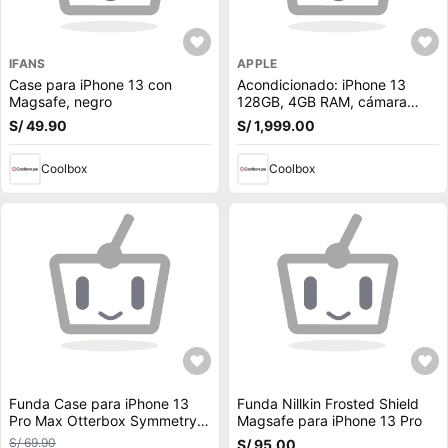
IFANS
APPLE
Case para iPhone 13 con
Acondicionado: iPhone 13
Magsafe, negro
128GB, 4GB RAM, cámara
trasera 12MP y frontal 12MP,
S/ 49.90
S/ 1,999.00
6.1"", negro
Coolbox
Coolbox
Funda Case para iPhone 13
Funda Nillkin Frosted Shield
Pro Max Otterbox Symmetry
Magsafe para iPhone 13 Pro
Azul Antishock Resistente ante
S/ 69.90
S/ 95.00