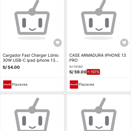
Cargador Fast Charger Ldnio
CASE ARMADURA IPHONE 13
30W USB-C ipad iphone 13
PRO
promax
S/ 19.80
S/ 54.00
S/ 59.00
de aumento.
197%
Plazavea
Plazavea