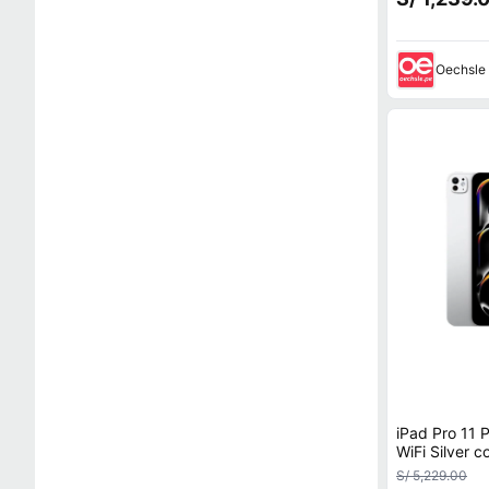
Oechsle
iPad Pro 11
WiFi Silver 
Compatible
S/ 5,229.00