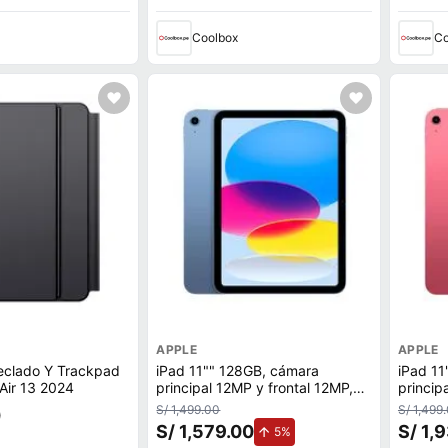
Coolbox
Co
APPLE
APPLE
eclado Y Trackpad
iPad 11"" 128GB, cámara
iPad 11
Air 13 2024
principal 12MP y frontal 12MP,
princip
28.93 Wh, Chip A16, blue
28.93 W
S/ 1,499.00
S/ 1,499
0
S/ 1,579.00
S/ 1,
de aumento.
5%