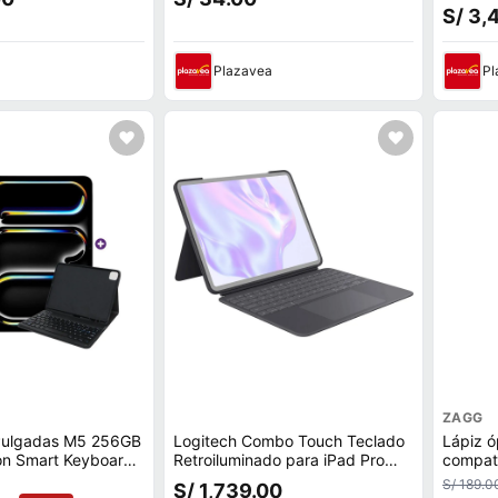
S/ 3,
Plazavea
Pl
ZAGG
 Pulgadas M5 256GB
Logitech Combo Touch Teclado
Lápiz ó
con Smart Keyboard
Retroiluminado para iPad Pro
compati
13"" M4 & M5 - Graphite
inalámb
S/ 189.0
S/ 1,739.00
horas, 