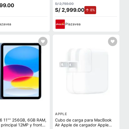
S/ 2,759.00
599.00
S/ 2,999.00
de aumento.
8%
azavea
Plazavea
APPLE
16 11"" 256GB, 6GB RAM,
Cubo de carga para MacBook
principal 12MP y frontal
Air Apple de cargador Apple