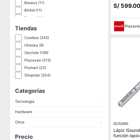
Asegurada B
Baseus
(11)
S/ 599.0
Bit4Id
(11)
Targus
(11)
Zegatech
(11)
Plazave
Tiendas
Zagg
(10)
Coolbox
(245)
Coolbox Teraware
(7)
Hiraoka
(6)
Ugreen
(6)
Oechsle
(199)
Vilbon
(6)
Plazavea
(315)
Coolbox T4G
(5)
Promart
(23)
Genericos
(5)
Shopstar
(204)
Gk Case
(3)
Kuzler
(3)
Categorías
Bossney
(2)
Case R&B
(2)
Tecnología
›
Desview
(2)
Hardware
›
Otros
›
ISOUND
Lápiz iSound 
función lapic
Precio