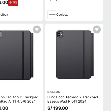
9.00
de aumento.
5%
olbox
Coolbox
S
BASEUS
con Teclado Y Trackpad
Funda con Teclado Y Trackpad
iPad Air11 4/5/6 2024
Baseus iPad Pro11 2024
9.00
S/ 199.00