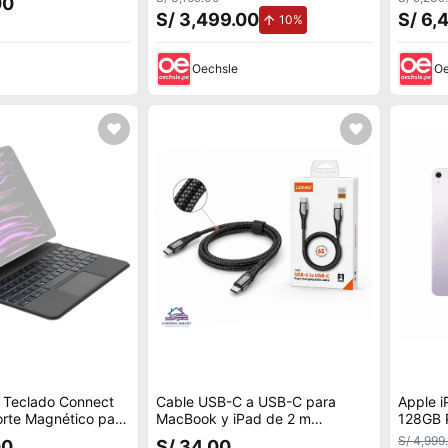
00
y mica
S/ 3,499.00
S/ 6,
de aumento.
10%
Oechsle
Oe
a Teclado Connect
Cable USB-C a USB-C para
Apple i
orte Magnético para
MacBook y iPad de 2 m
 y iPad Pro 12.9""
resistente a quiebres
S/ 4,999
00
S/ 34.00