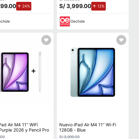
499.00
S/ 3,999.00
de aumento.
de aumento.
24%
12%
chsle
Oechsle
Pad Air M4 11'' WiFi
Nuevo iPad Air M4 11'' Wi-Fi
128GB Purple 2026 y Pencil Pro
128GB - Blue
.00
S/ 3,999.00