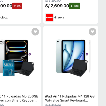
.00
S/ 3,299.00
 + Mica
999.00
S/ 2,699.00
de aumento.
de descuento.
9%
18%
olbox
Hiraoka
ro 11 Pulgadas M5 256GB
iPad Air 11 Pulgadas M4 128 GB
lver con Smart Keyboard
WiFi Blue Smart Keyboard
ible y Mica
Compatible y Pencil Pro
.00
S/ 3,539.00