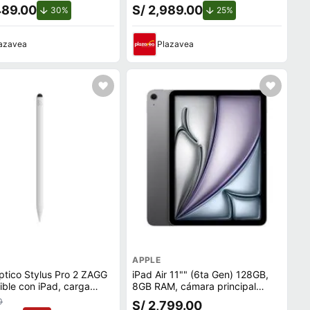
489.00
S/ 2,989.00
de descuento.
de descuento.
30%
25%
azavea
Plazavea
APPLE
ptico Stylus Pro 2 ZAGG
iPad Air 11"" (6ta Gen) 128GB,
ble con iPad, carga
8GB RAM, cámara principal
rica, duración máx 6.
12MP y frontal 12MP, 28.65 Wh,
0
S/ 2,799.00
blanco
Chip M2, space gray