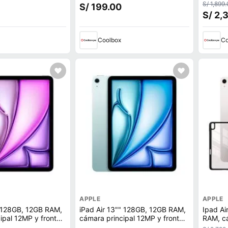
iles, silver
carga inalámbrica, blanco
12MP, C
S/ 1,899
S/ 199.00
S/ 2,
Coolbox
Co
APPLE
APPLE
" 128GB, 12GB RAM,
iPad Air 13"" 128GB, 12GB RAM,
Ipad Ai
ipal 12MP y frontal
cámara principal 12MP y frontal
RAM, cá
M4, iPaOS, púrpura
12MP, Chip M4, iPaOS, blue
frontal 12MP, Chi