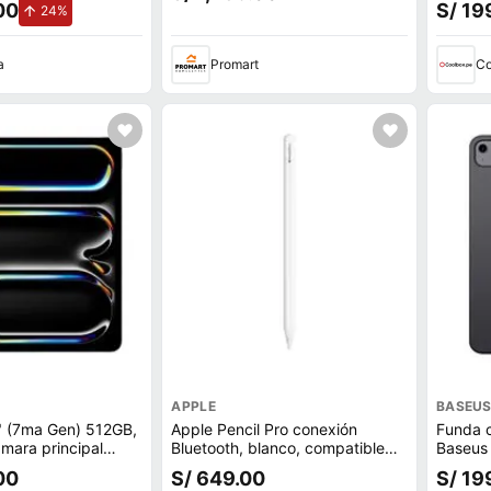
00
S/ 19
de aumento.
24%
a
Promart
Co
APPLE
BASEU
" (7ma Gen) 512GB,
Apple Pencil Pro conexión
Funda 
mara principal
Bluetooth, blanco, compatible
Baseus 
al 12MP, Chip M4,
iPad Pro de 13” y 11” (M4) y el
00
S/ 649.00
S/ 19
iPad Air de 13” y 11” (M2)