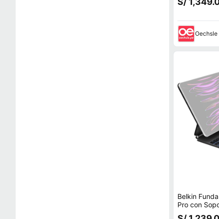
S/ 1,349.
Oechsle
Belkin Fund
Pro con Sop
iPad Air 13""
S/ 1,239.