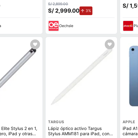
lanco
S/ 2,899.00
0
S/ 1,
S/ 2,999.00
de aumento.
3%
a
Oechsle
Pl
TARGUS
APPLE
Elite Stylus 2 en 1,
Lápiz óptico activo Targus
iPad A
ero, iPad y otras
Stylus AMM181 para iPad, con
cámara 