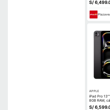
S/ 6,499.
Plazave
APPLE
iPad Pro 13"
8GB RAM, cá
12MP y front
S/ 6,599.
negro