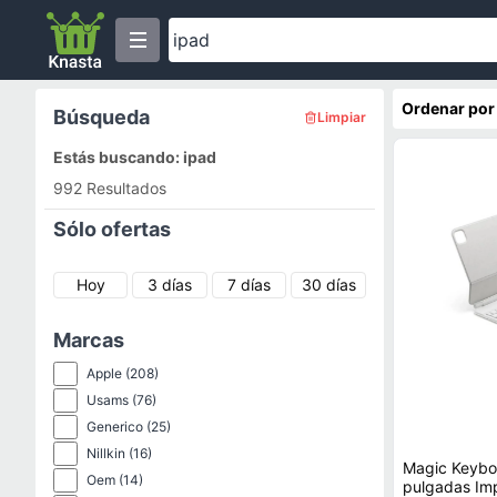
Ordenar por
Búsqueda
Limpiar
Estás buscando: ipad
992 Resultados
Sólo ofertas
Hoy
3 días
7 días
30 días
Marcas
Apple
(208)
Usams
(76)
Generico
(25)
Nillkin
(16)
Magic Keybo
Oem
(14)
pulgadas Importa