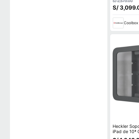
S/ 2,579.00
S/ 3,099.
Coolbox
Heckler Sopo
iPad de 10ª 
Curvado, Ace