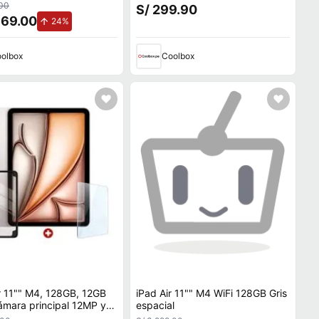
hip A16, blue
USB-C 30W original, compatible
.00
S/ 299.90
MacBook Air, iPhone y iPad Pro
369.00
de aumento.
24%
olbox
Coolbox
r 11"" M4, 128GB, 12GB
iPad Air 11"" M4 WiFi 128GB Gris
mara principal 12MP y
espacial
p M4, starlight