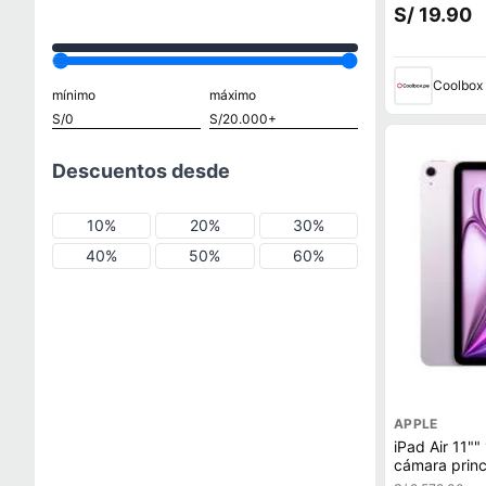
pantallas táct
S/ 19.90
Coolbox
mínimo
máximo
Descuentos desde
10%
20%
30%
40%
50%
60%
APPLE
iPad Air 11"
cámara princ
12MP, Chip 