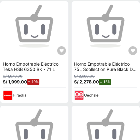
Horno Empotrable Eléctrico
Horno Empotrable Eléctrico
Teka HSB 6350 BK - 71 L
75L Scollection Pure Black D1
Air Fryer
S/ 1,679.00
S/ 2,680.00
S/ 1,999.00
de aumento.
S/ 2,278.00
de descuento.
19%
15%
Hiraoka
Oechsle