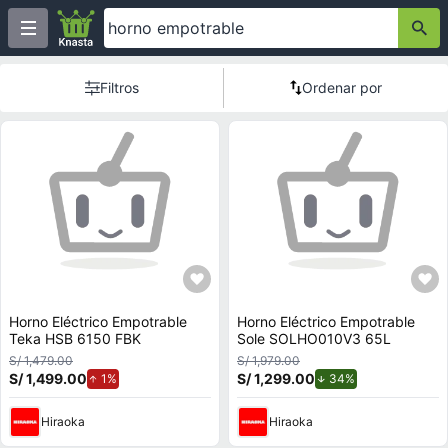
Filtros
Ordenar por
Horno Eléctrico Empotrable
Horno Eléctrico Empotrable
Teka HSB 6150 FBK
Sole SOLHO010V3 65L
S/ 1,479.00
S/ 1,979.00
S/ 1,499.00
de aumento.
S/ 1,299.00
de descuento.
1%
34%
Hiraoka
Hiraoka