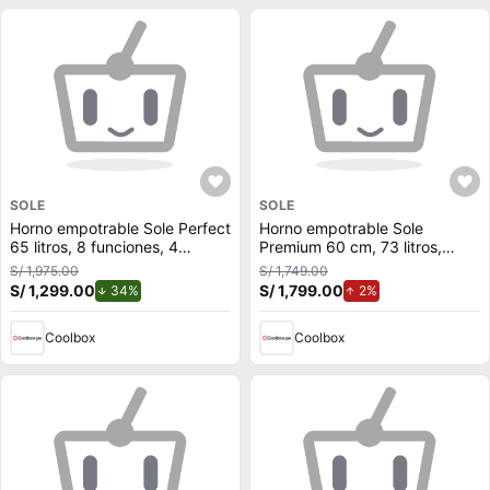
SOLE
SOLE
Horno empotrable Sole Perfect
Horno empotrable Sole
65 litros, 8 funciones, 4
Premium 60 cm, 73 litros,
sistemas de seguridad,
eléctrico, negro
S/ 1,975.00
S/ 1,749.00
plateado
S/ 1,299.00
de descuento.
S/ 1,799.00
de aumento.
34%
2%
Coolbox
Coolbox