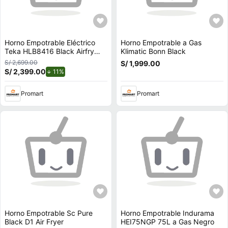
Horno Empotrable Eléctrico
Horno Empotrable a Gas
Teka HLB8416 Black Airfry
Klimatic Bonn Black
70L
S/ 2,699.00
S/ 1,999.00
S/ 2,399.00
de descuento.
11%
Promart
Promart
Horno Empotrable Sc Pure
Horno Empotrable Indurama
Black D1 Air Fryer
HEI75NGP 75L a Gas Negro