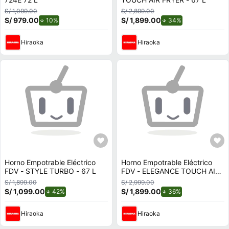
S/ 1,099.00
S/ 2,899.00
S/ 979.00
de descuento.
S/ 1,899.00
de descuento.
10%
34%
Hiraoka
Hiraoka
Horno Empotrable Eléctrico
Horno Empotrable Eléctrico
FDV - STYLE TURBO - 67 L
FDV - ELEGANCE TOUCH AIR
FRYER - 70 L
S/ 1,899.00
S/ 2,999.00
S/ 1,099.00
de descuento.
S/ 1,899.00
de descuento.
42%
36%
Hiraoka
Hiraoka