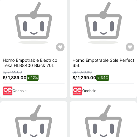
Horno Empotrable Eléctrico
Horno Empotrable Sole Perfect
Teka HLB8400 Black 70L
65L
S/ 2,159.00
S/ 1,979.00
S/ 1,889.00
de descuento.
S/ 1,299.00
de descuento.
12%
34%
Oechsle
Oechsle