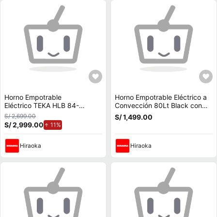
Horno Empotrable
Horno Empotrable Eléctrico a
Eléctrico TEKA HLB 84-
Convección 80Lt Black con
VGOGH 220-240 50/60 E04
Airfry
S/ 2,699.00
S/ 1,499.00
S/ 2,999.00
de aumento.
11%
Hiraoka
Hiraoka