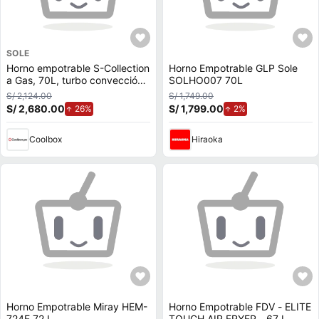
SOLE
Horno empotrable S-Collection
Horno Empotrable GLP Sole
a Gas, 70L, turbo convección,
SOLHO007 70L
7 funciones, panel digital
S/ 2,124.00
S/ 1,749.00
touch + perillas
S/ 2,680.00
de aumento.
S/ 1,799.00
de aumento.
26%
2%
Coolbox
Hiraoka
Horno Empotrable Miray HEM-
Horno Empotrable FDV - ELITE
724E 72 L
TOUCH AIR FRYER - 67 L