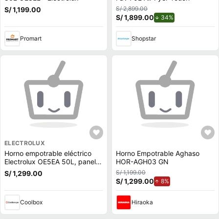
S/ 2,899.00
S/ 1,199.00
S/ 1,899.00
de descuento.
34%
Promart
Shopstar
ELECTROLUX
Horno empotrable eléctrico
Horno Empotrable Aghaso
Electrolux OE5EA 50L, panel
HOR-AGH03 GN
touch, AirFry, convección,
S/ 1,199.00
S/ 1,299.00
negro
S/ 1,299.00
de aumento.
8%
Coolbox
Hiraoka