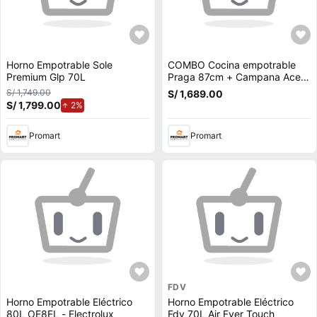
Horno Empotrable Sole
COMBO Cocina empotrable
Premium Glp 70L
Praga 87cm + Campana Acero
Inoxidable Amber 90cm +
S/ 1,749.00
S/ 1,689.00
Horno empotrable eléctrico
S/ 1,799.00
de aumento.
2%
H70E 70 litros Orange
Promart
Promart
FDV
Horno Empotrable Eléctrico
Horno Empotrable Eléctrico
80L OE8EL - Electrolux
Fdv 70L Air Fyer Touch