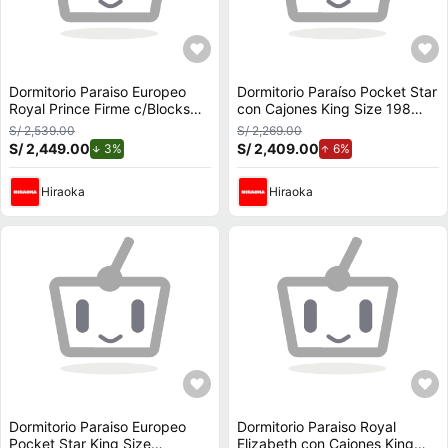
Dormitorio Paraiso Europeo
Dormitorio Paraíso Pocket Star
Royal Prince Firme c/Blocks
con Cajones King Size 198
King Size 198 Chocolate
Chocolate
S/ 2,539.00
S/ 2,269.00
S/ 2,449.00
de descuento.
S/ 2,409.00
de aumento.
3%
6%
Hiraoka
Hiraoka
Dormitorio Paraiso Europeo
Dormitorio Paraiso Royal
Pocket Star King Size
Elizabeth con Cajones King