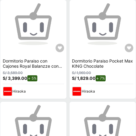
Dormitorio Paraiso con
Dormitorio Paraiso Pocket Max
Cajones Royal Balanzze con
KING Chocolate
Gold King Chocolate
S/ 3,589.00
S/ 1,969.00
S/ 3,399.00
de descuento.
S/ 1,829.00
de descuento.
5%
7%
Hiraoka
Hiraoka