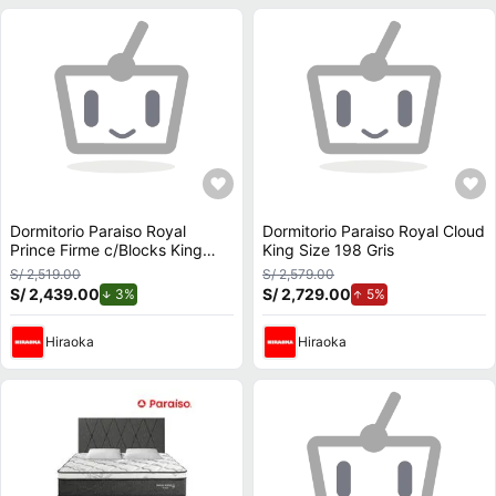
Dormitorio Paraiso Royal
Dormitorio Paraiso Royal Cloud
Prince Firme c/Blocks King
King Size 198 Gris
Size 198 Gris
S/ 2,519.00
S/ 2,579.00
S/ 2,439.00
de descuento.
S/ 2,729.00
de aumento.
3%
5%
Hiraoka
Hiraoka