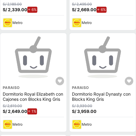
Champagne
Gris
S/ 2,189.00
S/ 2,499.00
S/ 2,339.00
de aumento.
S/ 2,669.00
de aumento.
6%
6%
Metro
Metro
PARAISO
PARAISO
Dormitorio Royal Elizabeth con
Dormitorio Royal Dynasty con
Cajones con Blocks King Gris
Blocks King Gris
S/ 2,619.00
S/ 3,939.00
S/ 2,649.00
de aumento.
S/ 3,959.00
1%
Metro
Metro