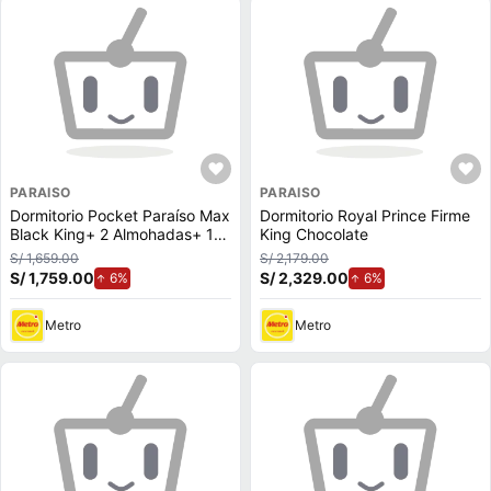
PARAISO
PARAISO
Dormitorio Pocket Paraíso Max
Dormitorio Royal Prince Firme
Black King+ 2 Almohadas+ 1
King Chocolate
Protector
S/ 1,659.00
S/ 2,179.00
S/ 1,759.00
de aumento.
S/ 2,329.00
de aumento.
6%
6%
Metro
Metro