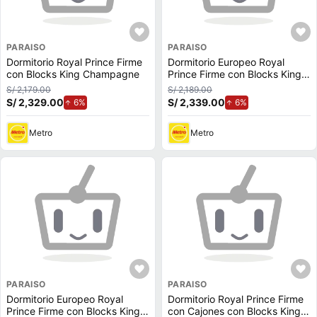
PARAISO
PARAISO
Dormitorio Royal Prince Firme
Dormitorio Europeo Royal
con Blocks King Champagne
Prince Firme con Blocks King
Chocolate
S/ 2,179.00
S/ 2,189.00
S/ 2,329.00
de aumento.
S/ 2,339.00
de aumento.
6%
6%
Metro
Metro
PARAISO
PARAISO
Dormitorio Europeo Royal
Dormitorio Royal Prince Firme
Prince Firme con Blocks King
con Cajones con Blocks King