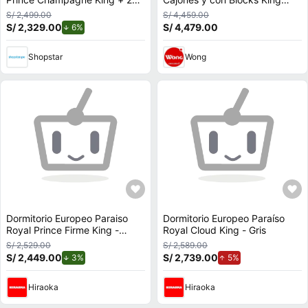
Almohadas Viscoelásticas +
Champagne
S/ 2,499.00
S/ 4,459.00
Protector
S/ 2,329.00
de descuento.
S/ 4,479.00
6%
Shopstar
Wong
Dormitorio Europeo Paraiso
Dormitorio Europeo Paraíso
Royal Prince Firme King -
Royal Cloud King - Gris
Chocolate
S/ 2,529.00
S/ 2,589.00
S/ 2,449.00
de descuento.
S/ 2,739.00
de aumento.
3%
5%
Hiraoka
Hiraoka