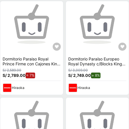
Dormitorio Paraiso Royal
Dormitorio Paraíso Europeo
Prince Firme con Cajones King
Royal Dynasty c/Blocks King
Chocolate
Size 198 Chocolate
S/ 2,589.00
S/ 3,009.00
S/ 2,789.00
de aumento.
S/ 2,749.00
de descuento.
7%
8%
Hiraoka
Hiraoka