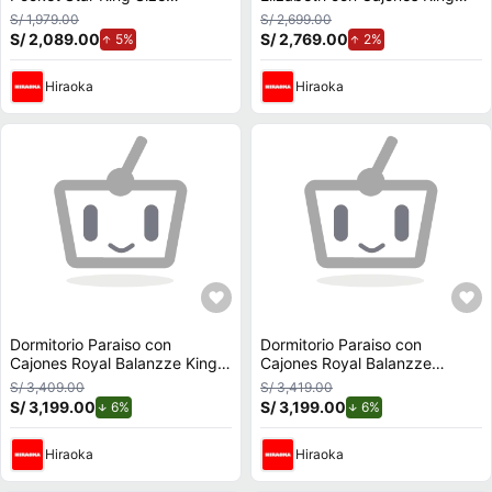
Chocolate
Size 198 Champagne
S/ 1,979.00
S/ 2,699.00
S/ 2,089.00
de aumento.
S/ 2,769.00
de aumento.
5%
2%
Hiraoka
Hiraoka
Dormitorio Paraiso con
Dormitorio Paraiso con
Cajones Royal Balanzze King
Cajones Royal Balanzze
Champagne
c/Blocks King. Champagne
S/ 3,409.00
S/ 3,419.00
S/ 3,199.00
de descuento.
S/ 3,199.00
de descuento.
6%
6%
Hiraoka
Hiraoka