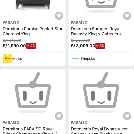
PARAISO
PARAÍSO
Dormitorio Paraíso Pocket Star
Dormitorio Europeo Royal
Charcoal King
Dynasty King y Cabecera
Blocks Gris
S/ 1,919.00
S/ 2,899.00
S/ 1,999.00
de aumento.
S/ 3,099.00
de aumento.
4%
6%
Metro
Shopstar
PARAISO
PARAISO
Dormitorio PARAISO Royal
Dormitorio Royal Dynasty con
Prince Champagne King + 2
Cajones y con Blocks King