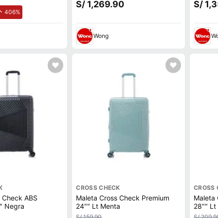
S/ 1,269.90
S/ 1,
de aumento.
406%
Wong
W
K
CROSS CHECK
CROSS 
s Check ABS
Maleta Cross Check Premium
Maleta
" Negra
24"" Lt Menta
28"" Lt
S/ 159.90
S/ 209.9