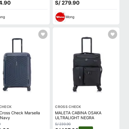
4.90
S/ 279.90
ong
Wong
CHECK
CROSS CHECK
Cross Check Marsella
MALETA CABINA OSAKA
 Navy
ULTRALIGHT NEGRA
9
S/ 239.90