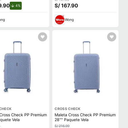
9.90
S/ 167.90
de descuento.
4%
ong
Wong
CHECK
CROSS CHECK
 Cross Check PP Premium
Maleta Cross Check PP Premium
quete Vela
28"" Paquete Vela
0
S/ 216.99