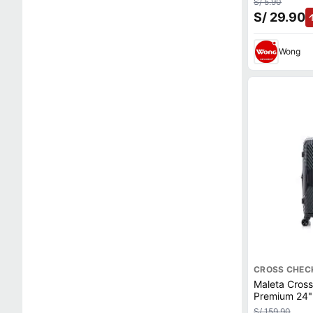
S/ 5.90
S/ 29.90
Wong
CROSS CHEC
Maleta Cros
Premium 24"
S/ 159.90