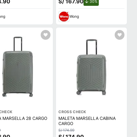
4.90
S/ 167.90
de descuento.
30%
ong
Wong
CHECK
CROSS CHECK
A MARSELLA 28 CARGO
MALETA MARSELLA CABINA
CARGO
9
S/ 174.99
6.90
S/ 174.90