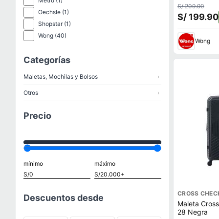
Metro
(1)
S/ 209.90
Oechsle
(1)
S/ 199.90
Shopstar
(1)
Wong
(40)
Wong
Categorías
Maletas, Mochilas y Bolsos
›
Otros
›
Precio
mínimo
máximo
CROSS CHEC
Descuentos desde
Maleta Cros
28 Negra