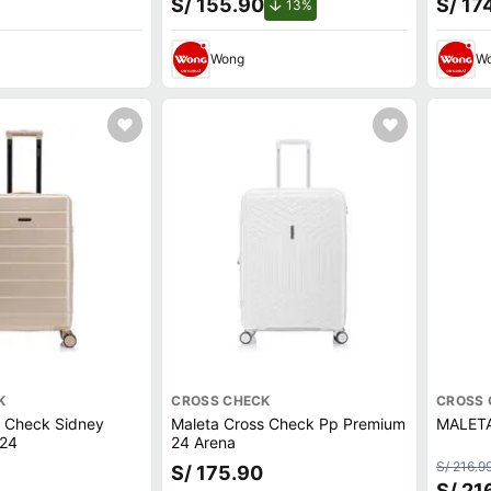
S/ 155.90
S/ 17
de descuento.
13%
Wong
W
K
CROSS CHECK
CROSS 
s Check Sidney
Maleta Cross Check Pp Premium
MALET
24
24 Arena
S/ 216.9
S/ 175.90
S/ 21