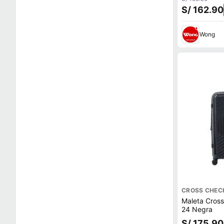
S/ 162.90
Wong
CROSS CHEC
Maleta Cros
24 Negra
S/ 175.90