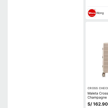
Wong
CROSS CHEC
Maleta Cros
Champagne 
S/ 162.90