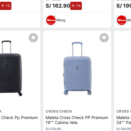
S/ 162.90
S/ 19
de aumento.
de aumento.
1%
1%
Wong
W
K
CROSS CHECK
CROSS 
s Check Pp Premium
Maleta Cross Check PP Premium
Maleta
19"" Cabina Vela
24"" Pa
S/ 174.99
S/ 181.9