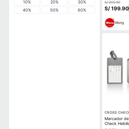
10%
20%
30%
S/ 209.90
S/ 199.90
40%
50%
60%
Wong
CROSS CHEC
Marcador de
Check Hebil