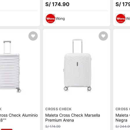
S/ 174.90
S/ 17
Wong
W
K
CROSS CHECK
CROSS 
ross Check Aluminio
Maleta Cross Check Marsella
Maleta
28""
Premium Arena
Negra
S/ 174.99
S/ 244.9