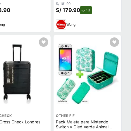
9
S/ 181.90
8.90
S/ 179.90
de descuento.
1%
ong
Wong
CHECK
OTHER F F
 Cross Check Londres
Pack Maleta para Nintendo
Switch y Oled Verde Animal