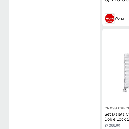
Wong
CROSS CHEC
Set Maleta C
Doble Lock 
S/ 399.90