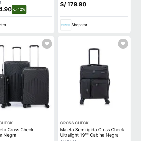
Cross + Estuche Verde
0
S/ 179.90
Oscuro/Blanco + Mica Oled
4.90
de descuento.
12%
tro
Shopstar
CHECK
CROSS CHECK
eta Cross Check
Maleta Semirigida Cross Check
m Negra
Ultralight 19"" Cabina Negra