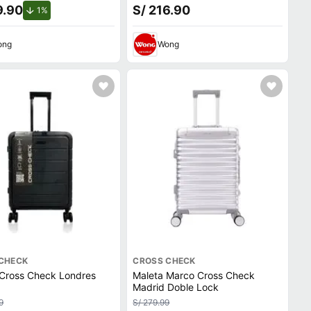
9.90
S/ 216.90
de descuento.
1%
ong
Wong
CHECK
CROSS CHECK
 Cross Check Londres
Maleta Marco Cross Check
Madrid Doble Lock
9
S/ 279.99