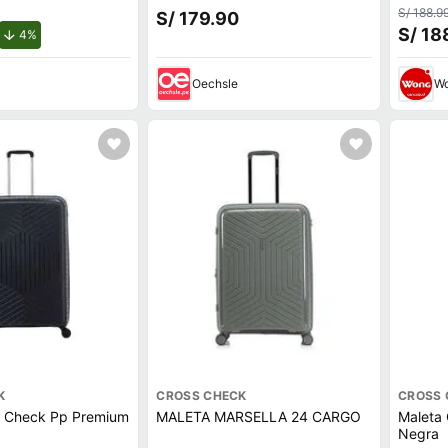
Cross y Estuche Verde
S/ 188.9
S/ 179.90
OscuroBlanco y Mica Oled
S/ 18
de descuento.
4%
Oechsle
W
K
CROSS CHECK
CROSS 
s Check Pp Premium
MALETA MARSELLA 24 CARGO
Maleta
Negra