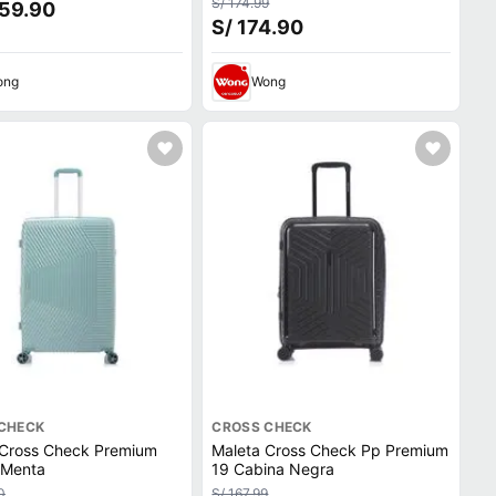
S/ 174.99
359.90
S/ 174.90
ong
Wong
CHECK
CROSS CHECK
 Cross Check Premium
Maleta Cross Check Pp Premium
 Menta
19 Cabina Negra
0
S/ 167.99