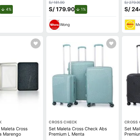
S/ 181.90
S/ 279.9
S/ 179.90
S/ 24
de descuento.
de descuento.
4%
1%
Wong
Me
K
CROSS CHECK
CROSS 
 Maleta Cross
Set Maleta Cross Check Abs
Set Mal
la Marengo
Premium L Menta
Premiu