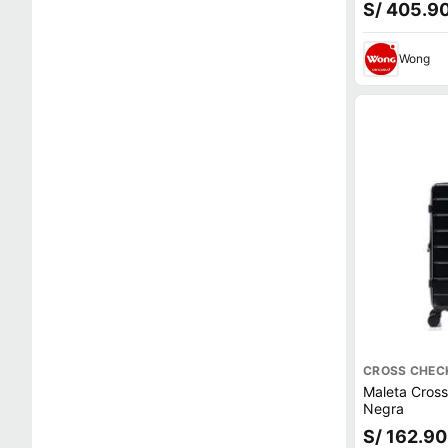
S/ 405.9
Wong
CROSS CHEC
Maleta Cros
Negra
S/ 162.90