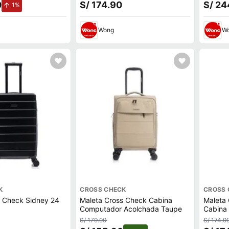
0
S/ 174.90
S/ 24
de aumento.
1%
Wong
W
K
CROSS CHECK
CROSS 
s Check Sidney 24
Maleta Cross Check Cabina
Maleta 
Computador Acolchada Taupe
Cabina
S/ 179.90
S/ 174.9