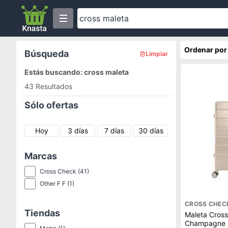
Ordenar por
Búsqueda
Limpiar
Estás buscando: cross maleta
43 Resultados
Sólo ofertas
Hoy
3 días
7 días
30 días
Marcas
Cross Check
(41)
Other F F
(1)
CROSS CHEC
Tiendas
Maleta Cros
Champagne 