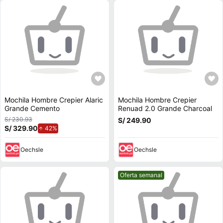
Mochila Hombre Crepier Alaric
Mochila Hombre Crepier
Grande Cemento
Renuad 2.0 Grande Charcoal
S/ 230.93
S/ 249.90
S/ 329.90
de aumento.
42%
Oechsle
Oechsle
Mejor precio.
Oferta semanal