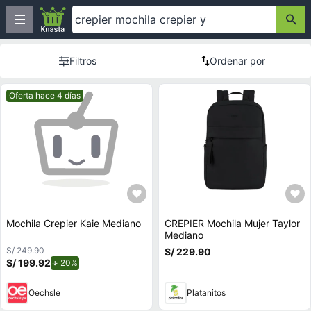
Filtros
Ordenar por
Mejor precio.
Oferta hace 4 días
Mochila Crepier Kaie Mediano
CREPIER Mochila Mujer Taylor
Mediano
S/ 249.90
S/ 229.90
S/ 199.92
de descuento.
20%
Oechsle
Platanitos