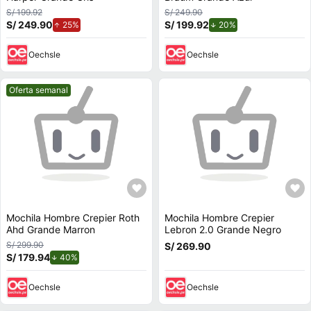
S/ 199.92
S/ 249.90
S/ 249.90
de aumento.
S/ 199.92
de descuento.
25%
20%
Oechsle
Oechsle
Mejor precio.
Oferta semanal
Mochila Hombre Crepier Roth
Mochila Hombre Crepier
Ahd Grande Marron
Lebron 2.0 Grande Negro
S/ 299.90
S/ 269.90
S/ 179.94
de descuento.
40%
Oechsle
Oechsle