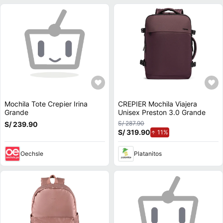
Mochila Tote Crepier Irina
CREPIER Mochila Viajera
Grande
Unisex Preston 3.0 Grande
S/ 287.90
S/ 239.90
S/ 319.90
de aumento.
11%
Oechsle
Platanitos