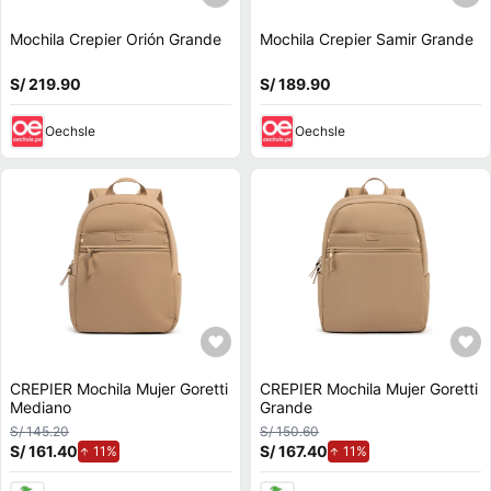
Mochila Crepier Orión Grande
Mochila Crepier Samir Grande
S/ 219.90
S/ 189.90
Oechsle
Oechsle
CREPIER Mochila Mujer Goretti
CREPIER Mochila Mujer Goretti
Mediano
Grande
S/ 145.20
S/ 150.60
S/ 161.40
de aumento.
S/ 167.40
de aumento.
11%
11%