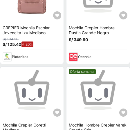
CREPIER Mochila Escolar
Mochila Crepier Hombre
Jovencita Izu Mediano
Dustin Grande Negro
S/ 104.50
S/ 349.90
S/ 125.40
de aumento.
20%
Platanitos
Oechsle
Mejor precio.
Oferta semanal
Mochila Crepier Goretti
Mochila Hombre Crepier Varek
Mediano
Grande Gris