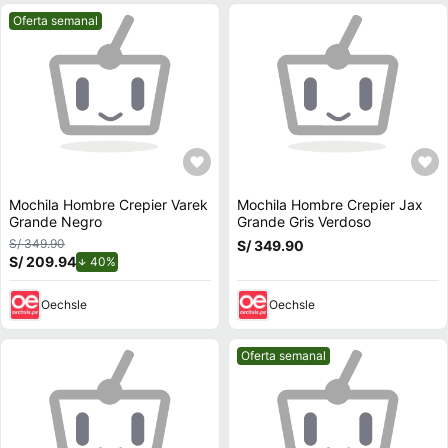
Mejor precio.
Oferta semanal
Mochila Hombre Crepier Varek
Mochila Hombre Crepier Jax
Grande Negro
Grande Gris Verdoso
S/ 349.90
S/ 349.90
S/ 209.94
de descuento.
40%
Oechsle
Oechsle
Mejor precio.
Oferta semanal