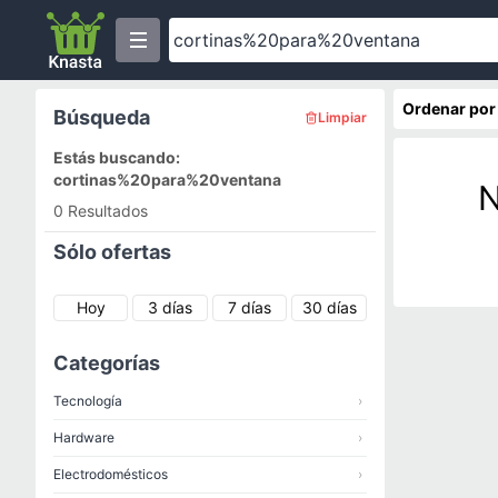
Ordenar por
Búsqueda
Limpiar
Estás buscando:
cortinas%20para%20ventana
N
0 Resultados
Sólo ofertas
Hoy
3 días
7 días
30 días
Categorías
Tecnología
›
Hardware
›
Electrodomésticos
›