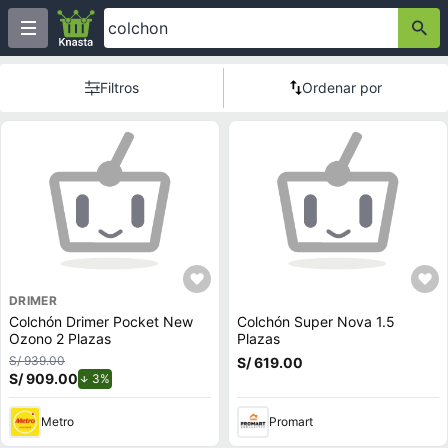
Filtros
Ordenar por
DRIMER
Colchón Drimer Pocket New
Colchón Super Nova 1.5
Ozono 2 Plazas
Plazas
S/ 939.00
S/ 619.00
S/ 909.00
de descuento.
3%
Metro
Promart