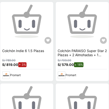
Colchón Indie 6 1.5 Plazas
Colchón PARAISO Super Star 2
Plazas + 2 Almohadas + 1
Protector
S/ 789.00
S/ 709.00
S/ 819.00
de aumento.
S/ 579.00
de descuento.
3%
18%
Promart
Promart