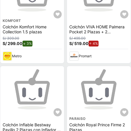
KOMFORT
Colchón Komfort Home
Colchón VIVA HOME Palmera
Collection 1.5 plazas
Pocket 2 Plazas + 2
Almohadas + 1 Protector
S/ 309.00
S/ 499.00
S/ 299.00
de descuento.
S/ 519.00
de aumento.
3%
4%
Metro
Promart
PARAISO
Colchón Inflable Bestway
Colchón Royal Prince Firme 2
Pavillo 2 Plazas con Inflador y
Plazas