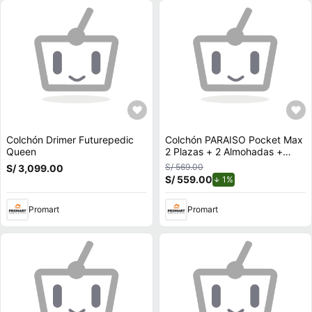
Colchón Drimer Futurepedic
Colchón PARAISO Pocket Max
Queen
2 Plazas + 2 Almohadas +
Protector
S/ 569.00
S/ 3,099.00
S/ 559.00
de descuento.
1%
Promart
Promart