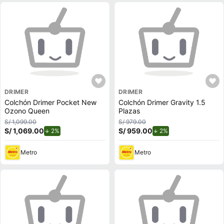
DRIMER
DRIMER
Colchón Drimer Pocket New
Colchón Drimer Gravity 1.5
Ozono Queen
Plazas
S/ 1,099.00
S/ 979.00
S/ 1,069.00
de descuento.
S/ 959.00
de descuento.
2%
2%
Metro
Metro