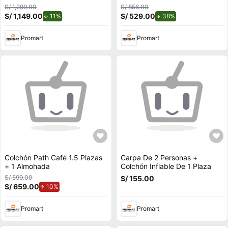
Protector
S/ 1,299.00
S/ 856.00
S/ 1,149.00
de descuento.
S/ 529.00
de descuento.
11%
38%
Promart
Promart
Colchón Path Café 1.5 Plazas
Carpa De 2 Personas +
+ 1 Almohada
Colchón Inflable De 1 Plaza
S/ 599.00
S/ 155.00
S/ 659.00
de aumento.
10%
Promart
Promart