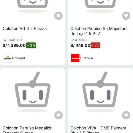
Colchón Art 4 2 Plazas
Colchón Paraíso Su Majestad
de Lujo 1.5 PLZ
S/ 1,449.00
S/ 419.00
S/ 1,399.00
de descuento.
S/ 449.00
de aumento.
3%
7%
Promart
Hiraoka
Colchón Paraíso Medallón
Colchón VIVA HOME Palmera
Ergosoft Queen
Plus 1.5 Plazas