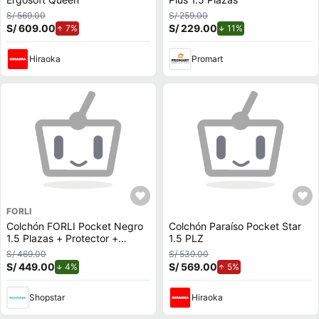
S/ 569.00
S/ 259.00
S/ 609.00
de aumento.
S/ 229.00
de descuento.
7%
11%
Hiraoka
Promart
FORLI
Colchón FORLI Pocket Negro
Colchón Paraíso Pocket Star
1.5 Plazas + Protector +
1.5 PLZ
Almohada
S/ 469.00
S/ 539.00
S/ 449.00
de descuento.
S/ 569.00
de aumento.
4%
5%
Shopstar
Hiraoka