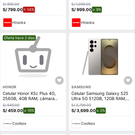
S/ 699.00
S/ 1,099.00
S/ 799.00
de aumento.
S/ 999.00
de descuento.
14%
9%
Hiraoka
Hiraoka
Mejor precio.
Oferta hace 2 días
HONOR
SAMSUNG
Celular Honor X5c Plus 4G,
Celular Samsung Galaxy S25
256GB, 4GB RAM, cámara
Ultra 5G 512GB, 12GB RAM,
trasera 50MP y frontal 5MP,
cámara trasera 200MP y
S/ 549.00
S/ 3,799.00
6.74"", cyan
frontal 12MP, pantalla 6.9"",
S/ 459.00
de descuento.
S/ 3,699.00
de descuento.
16%
2%
titanium gray
Coolbox
Coolbox