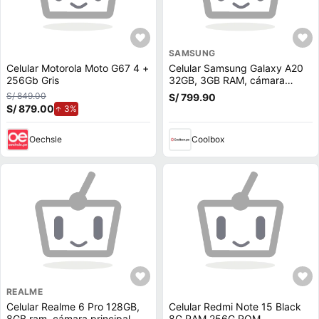
SAMSUNG
Celular Motorola Moto G67 4 +
Celular Samsung Galaxy A20
256Gb Gris
32GB, 3GB RAM, cámara
trasera 13MP y frontal 8MP,
S/ 849.00
S/ 799.90
6.4"", Exynos, rojo
S/ 879.00
de aumento.
3%
Oechsle
Coolbox
REALME
Celular Realme 6 Pro 128GB,
Celular Redmi Note 15 Black
8GB ram, cámara principal
8G RAM 256G ROM