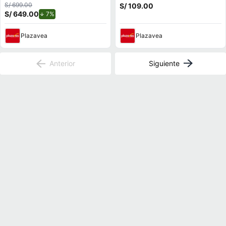
FM Boton SOS - Negro
S/ 699.00
S/ 109.00
S/ 649.00
de descuento.
7%
Plazavea
Plazavea
Anterior
Siguiente