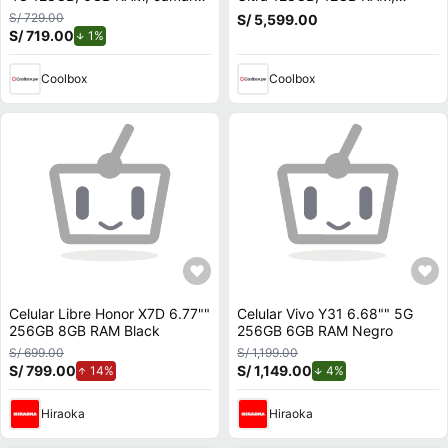
108MP y frontal 16MP,
cámara trasera 108MP y
S/ 729.00
S/ 5,599.00
pantalla 6.77"", negro
frontal 40MP, 6.8"", Octa-
S/ 719.00
de descuento.
1%
core, negro
Coolbox
Coolbox
Celular Libre Honor X7D 6.77""
Celular Vivo Y31 6.68"" 5G
256GB 8GB RAM Black
256GB 6GB RAM Negro
S/ 699.00
S/ 1,199.00
S/ 799.00
de aumento.
S/ 1,149.00
de descuento.
14%
4%
Hiraoka
Hiraoka