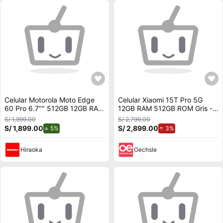
Celular Motorola Moto Edge
Celular Xiaomi 15T Pro 5G
60 Pro 6.7"" 512GB 12GB RAM
12GB RAM 512GB ROM Gris -
Gris
Cámara Leica
S/ 1,999.00
S/ 2,799.00
S/ 1,899.00
de descuento.
S/ 2,899.00
de aumento.
5%
3%
Hiraoka
Oechsle