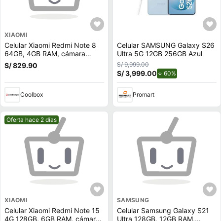
XIAOMI
Celular Xiaomi Redmi Note 8
Celular SAMSUNG Galaxy S26
64GB, 4GB RAM, cámara
Ultra 5G 12GB 256GB Azul
trasera 48MP y frontal 13MP,
S/ 9,999.00
S/ 829.90
6.3"", blanco
S/ 3,999.00
de descuento.
60%
Coolbox
Promart
Mejor precio.
Oferta hace 2 días
XIAOMI
SAMSUNG
Celular Xiaomi Redmi Note 15
Celular Samsung Galaxy S21
4G 128GB, 6GB RAM, cámara
Ultra 128GB, 12GB RAM,