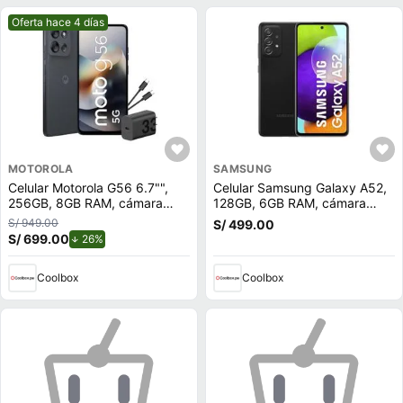
Mejor precio.
Oferta hace 4 días
MOTOROLA
SAMSUNG
Celular Motorola G56 6.7"",
Celular Samsung Galaxy A52,
256GB, 8GB RAM, cámara
128GB, 6GB RAM, cámara
trasera 50MP y frontal 32MP,
trasera 64MP y frontal 32MP,
S/ 949.00
S/ 499.00
azul marino
6.5"", Snapdragon, negro
S/ 699.00
de descuento.
26%
Coolbox
Coolbox