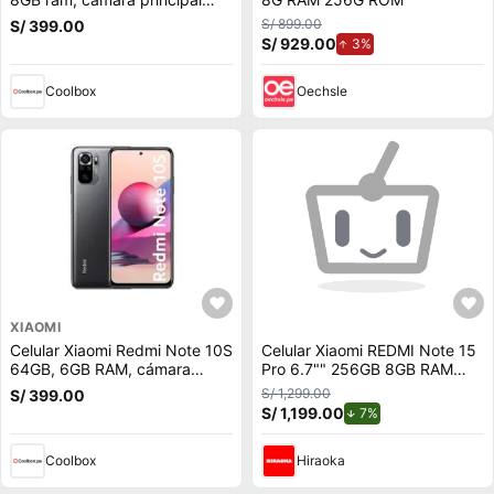
64MP + 12MP + 8MP + 2MP,
S/ 899.00
S/ 399.00
frontal 16 + 8MP, 6.6"",
S/ 929.00
de aumento.
3%
Snapdragon, azul
Coolbox
Oechsle
XIAOMI
Celular Xiaomi Redmi Note 10S
Celular Xiaomi REDMI Note 15
64GB, 6GB RAM, cámara
Pro 6.7"" 256GB 8GB RAM
trasera 64MP y frontal 13MP,
Gris Titanio
S/ 1,299.00
S/ 399.00
6.43"", gris
S/ 1,199.00
de descuento.
7%
Coolbox
Hiraoka