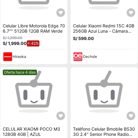
Celular Libre Motorola Edge 70
Celular Xiaomi Redmi 15C 4GB
6.7"" 512GB 12GB RAM Verde
256GB Azul Luna - Cámara
50MP
S/ 1,399.00
S/ 599.00
S/ 1,999.00
de aumento.
42%
Hiraoka
Oechsle
Mejor precio.
Oferta hace 4 días
CELULAR XIAOMI POCO M3
Teléfono Celular Bmobile BS30
128GB 4GB | AZUL
3G 2.4'' Senior Phone Radio