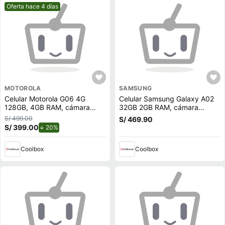
Mejor precio.
Oferta hace 4 días
MOTOROLA
SAMSUNG
Celular Motorola G06 4G
Celular Samsung Galaxy A02
128GB, 4GB RAM, cámara
32GB 2GB RAM, cámara
trasera 50MP y frontal 8MP,
trasera 13MP y frontal 5MP,
S/ 499.00
S/ 469.90
6.8"", verde
6.5"", Quad Core, negro
S/ 399.00
de descuento.
20%
Coolbox
Coolbox