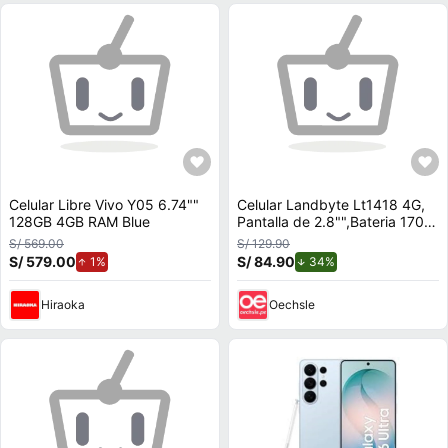
Celular Libre Vivo Y05 6.74""
Celular Landbyte Lt1418 4G,
128GB 4GB RAM Blue
Pantalla de 2.8"",Bateria 1700
mAh, Radio FM
S/ 569.00
S/ 129.90
S/ 579.00
de aumento.
S/ 84.90
de descuento.
1%
34%
Hiraoka
Oechsle