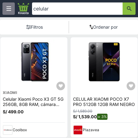
Filtros
Ordenar por
XIAOMI
Celular Xiaomi Poco X3 GT 5G
CELULAR XIAOMI POCO X7
256GB, 8GB RAM, cámara
PRO 512GB 12GB RAM NEGRO
trasera 64MP y frontal 16MP,
S/ 1,589.00
S/ 499.00
6.6"", negro
S/ 1,539.00
de descuento.
3%
Coolbox
Plazavea