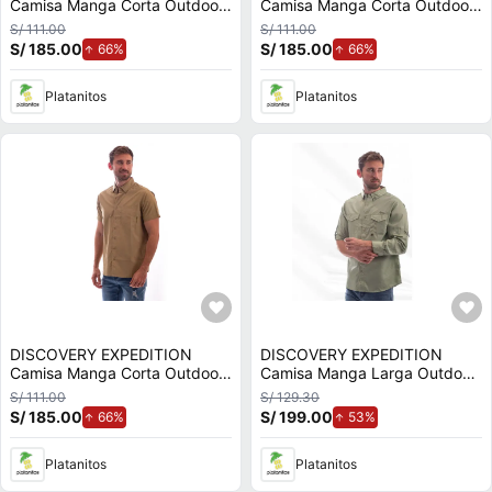
Camisa Manga Corta Outdoor
Camisa Manga Corta Outdoor
Hombre Ft76808snd
Hombre Ft76808olv
S/ 111.00
S/ 111.00
S/ 185.00
de aumento.
S/ 185.00
de aumento.
66%
66%
Platanitos
Platanitos
DISCOVERY EXPEDITION
DISCOVERY EXPEDITION
Camisa Manga Corta Outdoor
Camisa Manga Larga Outdoor
Hombre Ft76810khk
Hombre T76804olv
S/ 111.00
S/ 129.30
S/ 185.00
de aumento.
S/ 199.00
de aumento.
66%
53%
Platanitos
Platanitos