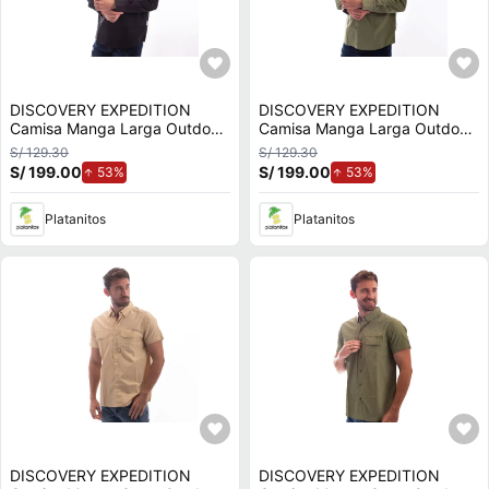
DISCOVERY EXPEDITION
DISCOVERY EXPEDITION
Camisa Manga Larga Outdoor
Camisa Manga Larga Outdoor
Hombre Ft76809blk
Hombre Ft76809olv
S/ 129.30
S/ 129.30
S/ 199.00
de aumento.
S/ 199.00
de aumento.
53%
53%
Platanitos
Platanitos
DISCOVERY EXPEDITION
DISCOVERY EXPEDITION