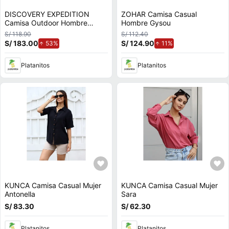
DISCOVERY EXPEDITION
ZOHAR Camisa Casual
Camisa Outdoor Hombre
Hombre Gysou
Manga Larga
S/ 118.90
S/ 112.40
S/ 183.00
de aumento.
S/ 124.90
de aumento.
53%
11%
Platanitos
Platanitos
KUNCA Camisa Casual Mujer
KUNCA Camisa Casual Mujer
Antonella
Sara
S/ 83.30
S/ 62.30
Platanitos
Platanitos