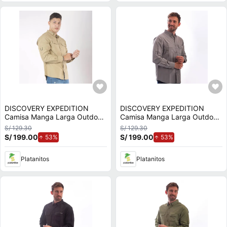
DISCOVERY EXPEDITION
DISCOVERY EXPEDITION
Camisa Manga Larga Outdoor
Camisa Manga Larga Outdoor
Hombre Ft76809khk
Hombre Ft76809slv
S/ 129.30
S/ 129.30
S/ 199.00
de aumento.
S/ 199.00
de aumento.
53%
53%
Platanitos
Platanitos