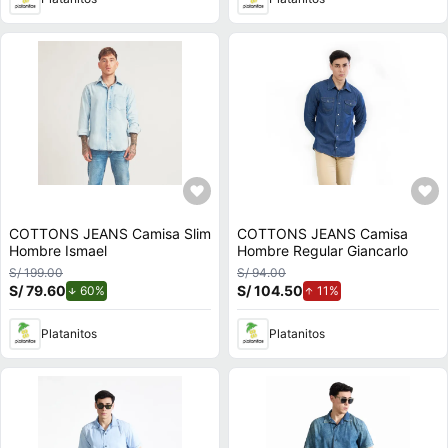
COTTONS JEANS Camisa Slim
COTTONS JEANS Camisa
Hombre Ismael
Hombre Regular Giancarlo
S/ 199.00
S/ 94.00
S/ 79.60
de descuento.
S/ 104.50
de aumento.
60%
11%
Platanitos
Platanitos