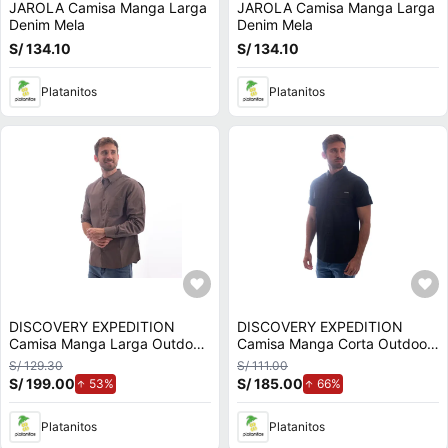
JAROLA Camisa Manga Larga
JAROLA Camisa Manga Larga
Denim Mela
Denim Mela
S/ 134.10
S/ 134.10
Platanitos
Platanitos
DISCOVERY EXPEDITION
DISCOVERY EXPEDITION
Camisa Manga Larga Outdoor
Camisa Manga Corta Outdoor
Hombre Ft76811cfe
Hombre Ft76808blk
S/ 129.30
S/ 111.00
S/ 199.00
de aumento.
S/ 185.00
de aumento.
53%
66%
Platanitos
Platanitos