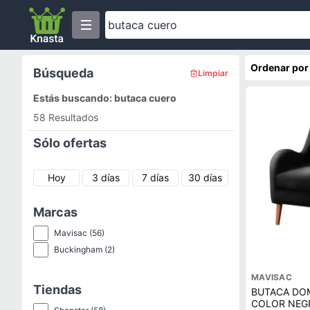
Ordenar por
Búsqueda
Limpiar
Estás buscando: butaca cuero
58 Resultados
Sólo ofertas
Hoy
3 días
7 días
30 días
Marcas
Mavisac
(56)
Buckingham
(2)
MAVISAC
Tiendas
BUTACA DOM
COLOR NEGR