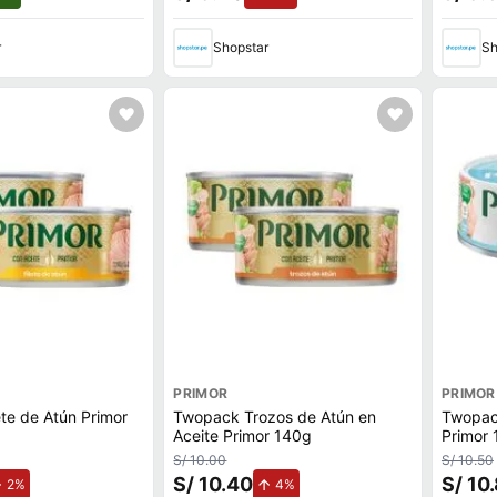
r
Shopstar
Sh
PRIMOR
PRIMOR
te de Atún Primor
Twopack Trozos de Atún en
Twopack
Aceite Primor 140g
Primor
S/ 10.00
S/ 10.50
S/ 10.40
S/ 10
de aumento.
de aumento.
2%
4%