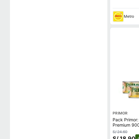
Metro
PRIMOR
Pack Primor:
Premium 900m
en Aceite 2u
S/ 24.60
S/ 18.90