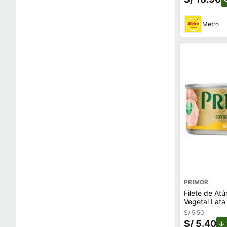
Metro
PRIMOR
Filete de At
Vegetal Lata
S/ 5.50
S/ 5.40