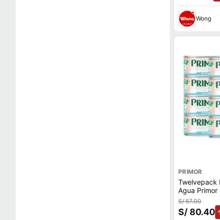
Wong
PRIMOR
Twelvepack F
Agua Primor
S/ 57.00
S/ 80.40