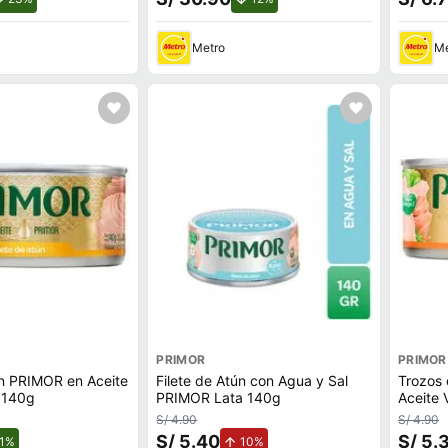
Metro
Me
PRIMOR
PRIMOR
ún PRIMOR en Aceite
Filete de Atún con Agua y Sal
Trozos
 140g
PRIMOR Lata 140g
Aceite 
S/ 4.90
S/ 4.90
S/ 5.40
S/ 5.
de descuento.
de aumento.
1%
10%