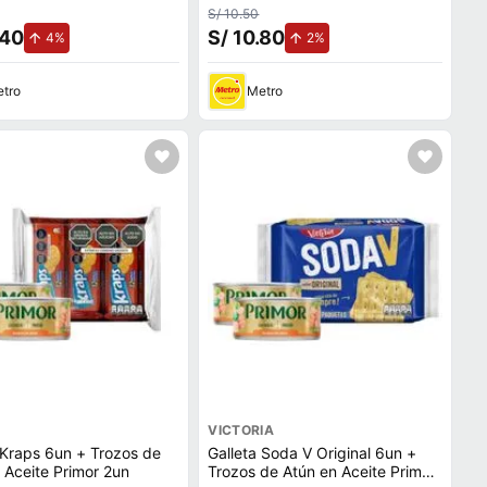
S/ 10.50
.40
S/ 10.80
de aumento.
de aumento.
4%
2%
tro
Metro
VICTORIA
 Kraps 6un + Trozos de
Galleta Soda V Original 6un +
 Aceite Primor 2un
Trozos de Atún en Aceite Primor