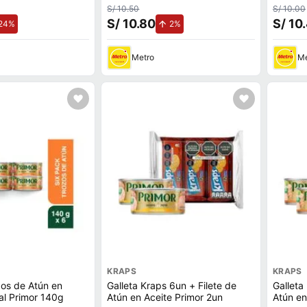
S/ 10.50
S/ 10.00
S/ 10.80
S/ 10
de aumento.
de aumento.
24%
2%
Metro
Me
KRAPS
KRAPS
os de Atún en
Galleta Kraps 6un + Filete de
Galleta
al Primor 140g
Atún en Aceite Primor 2un
Atún en