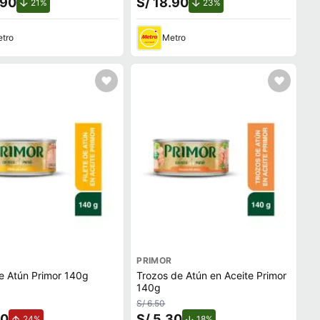
.90
S/ 18.90
de descuento.
de descuento.
21%
23%
tro
Metro
PRIMOR
de Atún Primor 140g
Trozos de Atún en Aceite Primor
140g
S/ 6.50
70
S/ 5.30
de aumento.
de descuento.
24%
18%