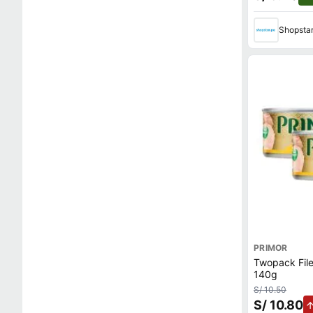
Shopsta
PRIMOR
Twopack File
140g
S/ 10.50
S/ 10.80