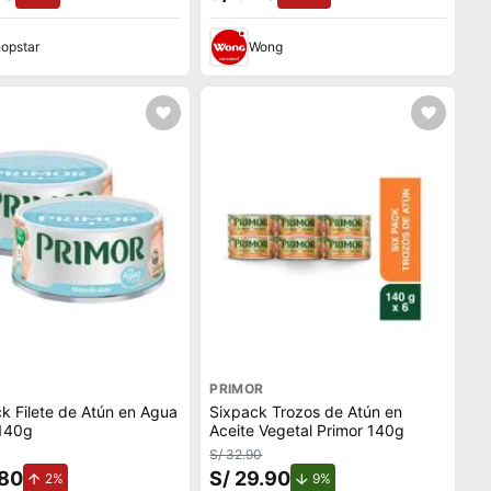
opstar
Wong
PRIMOR
 Filete de Atún en Agua
Sixpack Trozos de Atún en
 140g
Aceite Vegetal Primor 140g
S/ 32.90
.80
S/ 29.90
de aumento.
de descuento.
2%
9%