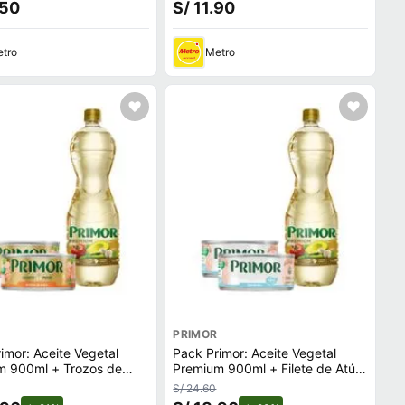
.50
S/ 11.90
tro
Metro
PRIMOR
imor: Aceite Vegetal
Pack Primor: Aceite Vegetal
m 900ml + Trozos de
Premium 900ml + Filete de Atún
 Aceite 2un
en Agua 2un
S/ 24.60