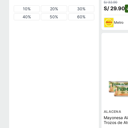
S/ 32.90
S/ 29.90
10%
20%
30%
40%
50%
60%
Metro
ALACENA
Mayonesa Al
Trozos de At
2un