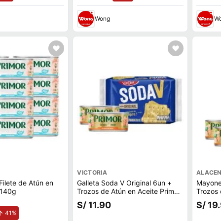
Wong
W
VICTORIA
ALACE
ilete de Atún en
Galleta Soda V Original 6un +
Mayone
 140g
Trozos de Atún en Aceite Primor
Trozos 
2un
2un
S/ 11.90
S/ 19
de aumento.
41%