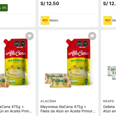
S/ 12.50
S/ 12
de descuento.
9%
Metro
Me
ALACENA
KRAPS
aCena 475g +
Mayonesa AlaCena 475g +
Galleta
ún en Aceite Primor
Filete de Atún en Aceite Primor
Atún en
2un