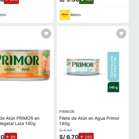
tro
Metro
PRIMOR
 de Atún PRIMOR en
Filete de Atún en Agua Primor
Vegetal Lata 140g
140g
S/ 5.40
30
S/ 6.70
de aumento.
de aumento.
8%
24%