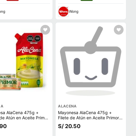
ong
Wong
NA
ALACENA
sa AlaCena 475g +
Mayonesa AlaCena 475g +
de Atún en Aceite Primor
Filete de Atún en Aceite Primor
2un
.90
S/ 20.50