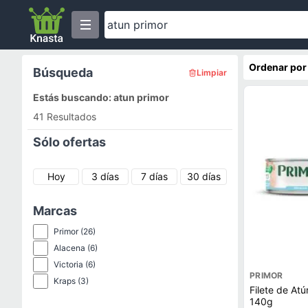
Ordenar por
Búsqueda
Limpiar
Estás buscando: atun primor
41 Resultados
Sólo ofertas
Hoy
3 días
7 días
30 días
Marcas
Primor
(26)
Alacena
(6)
Victoria
(6)
PRIMOR
Kraps
(3)
Filete de At
140g