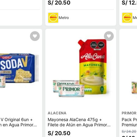
S/ 20.50
S/ 12
Metro
Me
ALACENA
PRIMOR
 V Original 6un +
Mayonesa AlaCena 475g +
Pack Pr
ún en Agua Primor
Filete de Atún en Agua Primor
Premiu
2un
Atún en
S/ 24.20
S/ 20.50