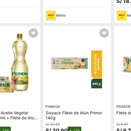
S/ 18
Metro
Me
PRIMOR
PRIMOR
 Aceite Vegetal
Sixpack Filete de Atún Primor
Filete 
l + Filete de Atún
140g
n
S/ 35.40
S/ 5.40
S/ 30.90
S/ 6.
de descuento.
de descuento.
23%
12%