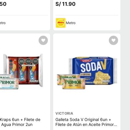
2un
.50
S/ 11.90
tro
Metro
VICTORIA
 Kraps 6un + Filete de
Galleta Soda V Original 6un +
 Agua Primor 2un
Filete de Atún en Aceite Primor
2un