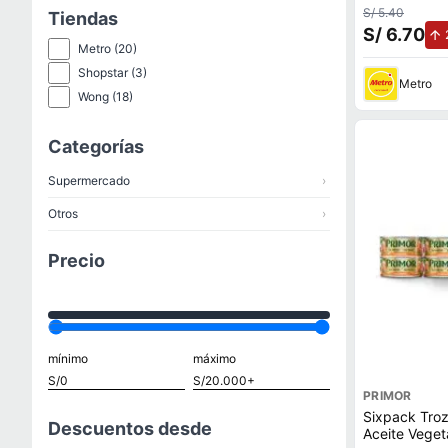
S/ 5.40
Tiendas
S/ 6.70
Metro
(20)
Shopstar
(3)
Metro
Wong
(18)
Categorías
Supermercado
›
Otros
›
Precio
mínimo
máximo
PRIMOR
Sixpack Troz
Descuentos desde
Aceite Veget