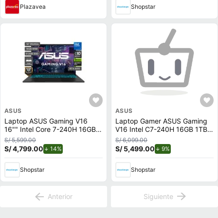
Plazavea
Shopstar
ASUS
ASUS
Laptop ASUS Gaming V16
Laptop Gamer ASUS Gaming
16"" Intel Core 7-240H 16GB
V16 Intel C7-240H 16GB 1TB
512GB SSD RTX5050
RTX5060 8GB V3607VM-
S/ 5,599.00
S/ 6,099.00
RP036W
S/ 4,799.00
de descuento.
S/ 5,499.00
de descuento.
14%
9%
Shopstar
Shopstar
Anterior
Siguiente