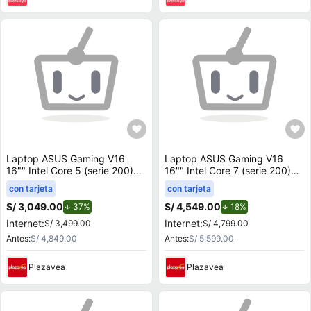
Laptop ASUS Gaming V16
Laptop ASUS Gaming V16
16"" Intel Core 5 (serie 200)
16"" Intel Core 7 (serie 200)
8GB 512GB SSD RTX3050
16GB 512GB SSD RTX5050
con tarjeta
con tarjeta
V3607VJ-TK185W
V3607VH-TK132W
S/ 3,049.00
de descuento.
S/ 4,549.00
de descuento.
37%
18%
Internet:
Internet:
S/ 3,499.00
S/ 4,799.00
Antes:
S/ 4,849.00
Antes:
S/ 5,599.00
Plazavea
Plazavea