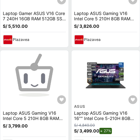
Laptop Gamer ASUS V16 Core
Laptop ASUS Gaming V16
7 240H 16GB RAM 512GB SSD
Intel Core 5 210H 8GB RAM
RTX5050 8GB Win11 Black
512GB RTX 3050 6GB 16
S/ 5,510.00
S/ 3,826.00
V3607VH-TK132W
WUXGA V3607VJ-RP067W
Plazavea
Plazavea
ASUS
Laptop ASUS Gaming V16
Laptop ASUS Gaming V16
Intel Core 5 210H 8GB RAM
16"" Intel Core 5-210H 8GB
512GB SSD RTX 3050 6GB 16
512GB SSD RTX3050
S/ 4,849.00
S/ 3,799.00
WUXGA V3607VJ-RP067W
S/ 3,499.00
de descuento.
27%