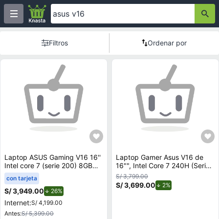
Filtros
Ordenar por
Laptop ASUS Gaming V16 16''
Laptop Gamer Asus V16 de
Intel core 7 (serie 200) 8GB
16"", Intel Core 7 240H (Series
512GB SSD RTX3050
2), NVIDIA GeForce RTX 3050,
S/ 3,799.00
con tarjeta
V3607VJ-TK286W
16GB RAM, disco sólido de
S/ 3,699.00
de descuento.
2%
512GB, modelo V3607VJ-
S/ 3,949.00
de descuento.
26%
RP096W
Internet:
S/ 4,199.00
Antes:
S/ 5,399.00