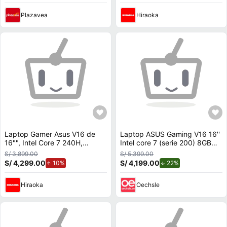
Plazavea
Hiraoka
Laptop Gamer Asus V16 de
Laptop ASUS Gaming V16 16''
16"", Intel Core 7 240H,
Intel core 7 (serie 200) 8GB
NVIDIA GeForce RTX 4050,
512GB SSD RTX3050
S/ 3,899.00
S/ 5,399.00
16GB RAM, disco sólido de
V3607VJ-TK286W
S/ 4,299.00
de aumento.
S/ 4,199.00
de descuento.
10%
22%
512GB, modelo V3607VU-
RP036W
Hiraoka
Oechsle