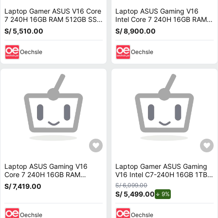
Laptop Gamer ASUS V16 Core
Laptop ASUS Gaming V16
7 240H 16GB RAM 512GB SSD
Intel Core 7 240H 16GB RAM
RTX5050 8GB Win11 Black
512GB SSD RTX 5060 16 W11
S/ 5,510.00
S/ 8,900.00
V3607VH-TK132W
V3607VM-ES74
Oechsle
Oechsle
Laptop ASUS Gaming V16
Laptop Gamer ASUS Gaming
Core 7 240H 16GB RAM
V16 Intel C7-240H 16GB 1TB
512GB SSD RTX 5060 W11
RTX5060 8GB V3607VM-
S/ 6,099.00
S/ 7,419.00
V3607VM-ES74
RP036W
S/ 5,499.00
de descuento.
9%
Oechsle
Oechsle