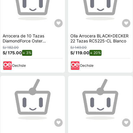
Arrocera de 10 Tazas
Olla Arrocera BLACK+DECKER
DiamondForce Oster
22 Tazas RC5225-CL Blanco
CKSTRCB10DFBLK- Negro
S/ 182.00
S/ 149.00
S/ 175.00
de descuento.
S/ 119.00
de descuento.
3%
20%
Oechsle
Oechsle