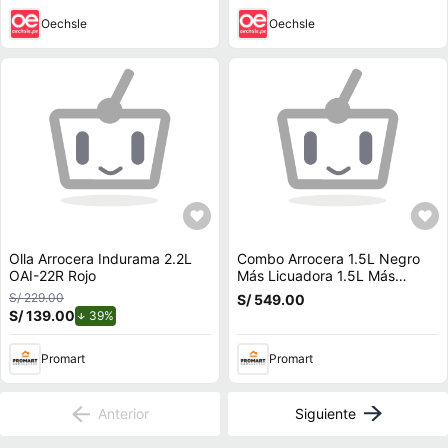
Oechsle
Oechsle
Olla Arrocera Indurama 2.2L
Combo Arrocera 1.5L Negro
OAI-22R Rojo
Más Licuadora 1.5L Más
Microondas 20L Más Hervidor
S/ 229.00
S/ 549.00
1.8L Más Cafetera 6 T
S/ 139.00
de descuento.
39%
Promart
Promart
Anterior
Siguiente