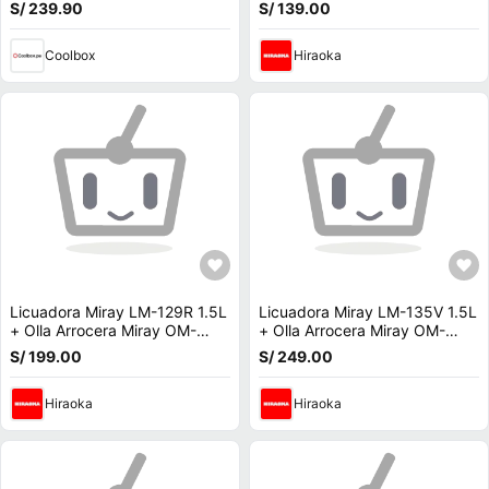
CRC-18
HM-873R 1.8L + Taza Térmica
S/ 239.90
S/ 139.00
Miray TATM-A600C 600ml +
Bolso Miray BMM-74
Coolbox
Hiraoka
Licuadora Miray LM-129R 1.5L
Licuadora Miray LM-135V 1.5L
+ Olla Arrocera Miray OM-
+ Olla Arrocera Miray OM-
T337R 1.5L + Hervidor Miray
T342 1.8L + Taza Térmica
S/ 199.00
S/ 249.00
HM-873R 1.8L + Bolso Miray
Miray TATM-A600N 600ml +
BMM-74
Bolso Miray BMM-74
Hiraoka
Hiraoka