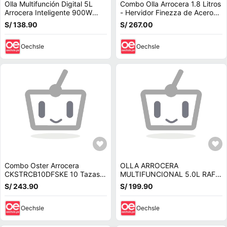
Olla Multifunción Digital 5L
Combo Olla Arrocera 1.8 Litros
Arrocera Inteligente 900W
- Hervidor Finezza de Acero
Y9106 Acero Inoxidable
Inoxidable 1.7 Litros
S/ 138.90
S/ 267.00
Oechsle
Oechsle
Combo Oster Arrocera
OLLA ARROCERA
CKSTRCB10DFSKE 10 Tazas -
MULTIFUNCIONAL 5.0L RAF
Hervidor 1.7 Litros
R.178
S/ 243.90
S/ 199.90
Oechsle
Oechsle