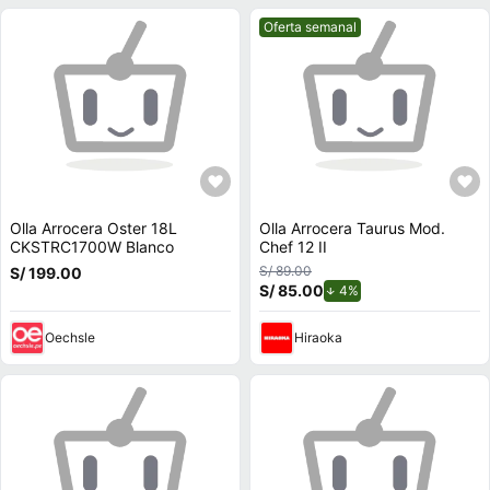
Mejor precio.
Oferta semanal
Olla Arrocera Oster 18L
Olla Arrocera Taurus Mod.
CKSTRC1700W Blanco
Chef 12 II
S/ 89.00
S/ 199.00
S/ 85.00
de descuento.
4%
Oechsle
Hiraoka