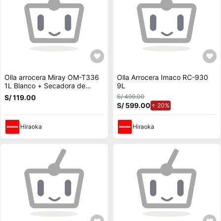
Olla arrocera Miray OM-T336
Olla Arrocera Imaco RC-930
1L Blanco + Secadora de
9L
Cabello Miray SCM-20B + Set
S/ 499.00
S/ 119.00
de Cuchillos + Tabla de Picar
S/ 599.00
de aumento.
20%
Miray SCM-10 + Bolso Miray
BMM-74
Hiraoka
Hiraoka