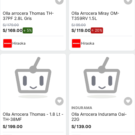
Olla arrocera Thomas TH-
Olla Arrocera Miray OM-
37PF 2.8L Gris
T359RV 1.5L
S/ 179.00
S/ 99.00
S/ 169.00
de descuento.
S/ 119.00
de aumento.
5%
20%
Hiraoka
Hiraoka
INDURAMA
Olla Arrocera Thomas - 1.8 Lt -
Olla Arrocera Indurama Oai-
TH-38MF
22G
S/ 199.00
S/ 139.00