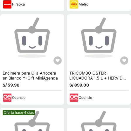
Hiraoka
Metro
Encimera para Olla Arrocera
TRICOMBO OSTER
en Blanco Y+Gift MiniAgenda
LICUADORA 1.5 L + HERVIDOR
Y OLLA ARROCERA
S/ 59.90
S/ 899.00
Oechsle
Oechsle
Mejor precio.
Oferta hace 4 días