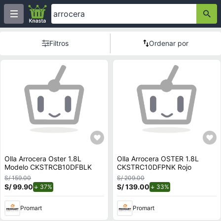
Filtros
Ordenar por
Olla Arrocera Oster 1.8L
Olla Arrocera OSTER 1.8L
Modelo CKSTRCB10DFBLK
CKSTRC10DFPNK Rojo
S/ 159.00
S/ 209.00
S/ 99.90
de descuento.
S/ 139.00
de descuento.
37%
33%
Promart
Promart