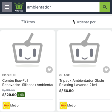
Filtros
Ordenar por
ECO FULL
GLADE
Combo Eco-Full
Tripack Ambientador Glade
Renovador+Silicona+Ambientador
Relaxing Lavanda 21ml
S/ 33.00
S/ 56.50
S/ 29.90
de descuento.
9%
Metro
Metro