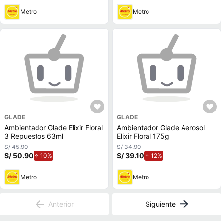
Metro
Metro
GLADE
GLADE
Ambientador Glade Elixir Floral
Ambientador Glade Aerosol
3 Repuestos 63ml
Elixir Floral 175g
S/ 45.90
S/ 34.90
S/ 50.90
de aumento.
S/ 39.10
de aumento.
10%
12%
Metro
Metro
Anterior
Siguiente