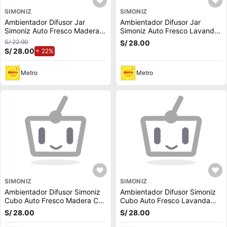
SIMONIZ
SIMONIZ
Ambientador Difusor Jar
Ambientador Difusor Jar
Simoniz Auto Fresco Madera
Simoniz Auto Fresco Lavanda
Can 8ml
8ml
S/ 22.90
S/ 28.00
S/ 28.00
de aumento.
22%
Metro
Metro
SIMONIZ
SIMONIZ
Ambientador Difusor Simoniz
Ambientador Difusor Simoniz
Cubo Auto Fresco Madera Can
Cubo Auto Fresco Lavanda
5ml
5ml
S/ 28.00
S/ 28.00