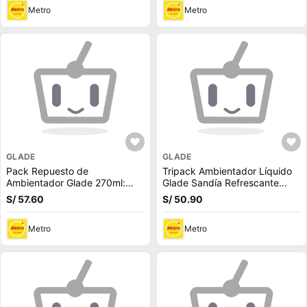
Metro
Metro
GLADE
GLADE
Pack Repuesto de
Tripack Ambientador Líquido
Ambientador Glade 270ml:
Glade Sandía Refrescante
Jingle Pear + Merry Berry
Repuesto 21ml
S/ 57.60
S/ 50.90
Metro
Metro