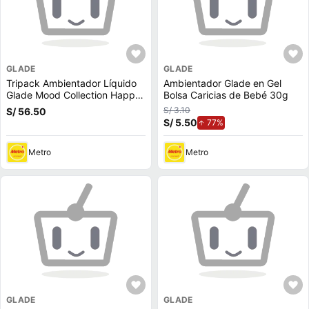
GLADE
GLADE
Tripack Ambientador Líquido
Ambientador Glade en Gel
Glade Mood Collection Happy
Bolsa Caricias de Bebé 30g
Sweet Citrus Repuesto 21ml
S/ 3.10
S/ 56.50
S/ 5.50
de aumento.
77%
Metro
Metro
GLADE
GLADE