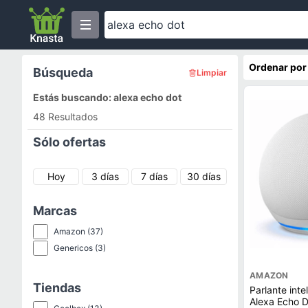
Ordenar por
Búsqueda
Limpiar
Estás buscando: alexa echo dot
48 Resultados
Sólo ofertas
Hoy
3 días
7 días
30 días
Marcas
Amazon
(37)
Genericos
(3)
AMAZON
Tiendas
Parlante int
Alexa Echo D