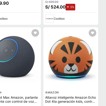
ión, control Alexa,
Fi 6E, bluetooth 5.3, morado
S/ 499.00
9.90
+ Convertidor a smart TV
S/ 524.00
de aumento.
5%
Fire TV Stick Full HD
olbox
Coolbox
N
AMAZON
ot Max Amazon, parlante
Altavoz inteligente Amazon Echo
ente con control de voz
Dot 4ta generación kids, control
Wi-Fi de doble banda,
de voz con Alexa, tigre