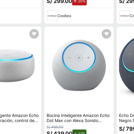
S/ 299.00
S/ 29
de aumento.
20%
Coolbox
Co
ligente Amazon Echo
Bocina Inteligente Amazon Echo
Echo D
ración, control de
Dot Max con Alexa Sonido
Negro 
a, blanco
Envolvente Color Blanco
S/ 499.00
S/ 79
S/ 439.00
de descuento.
12%