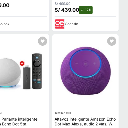
 Alexa, gris
Envolvente Color Amatista
S/ 499.00
9.00
S/ 439.00
de descuento.
12%
olbox
Oechsle
N
AMAZON
Parlante inteligente
Altavoz inteligente Amazon Echo
 Echo Dot 5ta
Dot Max Alexa, audio 2 vías, Wi-