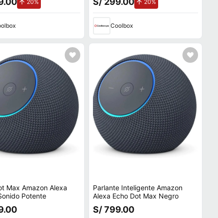
9.00
S/ 299.00
de aumento.
de aumento.
20%
20%
olbox
Coolbox
ot Max Amazon Alexa
Parlante Inteligente Amazon
Sonido Potente
Alexa Echo Dot Max Negro
9.00
S/ 799.00