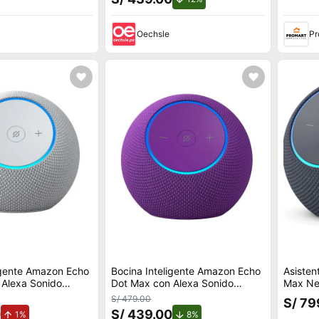
Oechsle
Pr
igente Amazon Echo
Bocina Inteligente Amazon Echo
Asisten
 Alexa Sonido
Dot Max con Alexa Sonido
Max Ne
olor Blanco
Envolvente Color Amatista
S/ 479.00
S/ 79
0
S/ 439.00
de aumento.
de descuento.
1%
8%