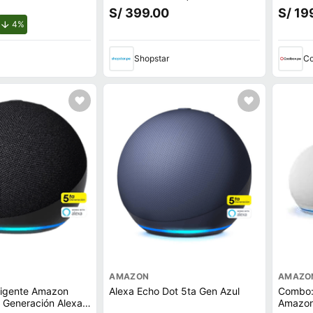
z Alexa, Wi-Fi,
Sonido Premium | Control por
voz con
S/ 399.00
S/ 19
lanco
Voz | Hogar
de descuento.
4%
Shopstar
Co
AMAZON
AMAZO
eligente Amazon
Alexa Echo Dot 5ta Gen Azul
Combo: 
 Generación Alexa
Amazon