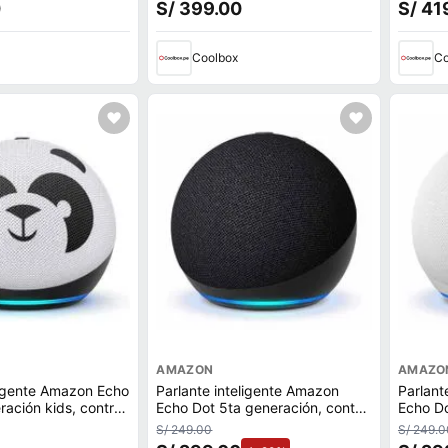
0
S/ 399.00
S/ 41
grafito
Coolbox
Co
AMAZON
AMAZO
ligente Amazon Echo
Parlante inteligente Amazon
Parlant
ración kids, control
Echo Dot 5ta generación, control
Echo Do
Alexa, panda
de voz Alexa, Wi-Fi, bluetooth,
de voz 
S/ 249.00
S/ 249.0
negro
blanco