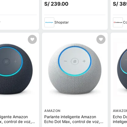
-Fi Negro
generac
S/ 239.00
S/ 38
blanco 
Amazon 
r
Shopstar
Co
AMAZON
AMAZO
eligente Amazon
Parlante inteligente Amazon
Echo D
, control de voz,
Echo Dot Max, control de voz,
intelig
 bluetooth, negro
Alexa, Wi-Fi, bluetooth, blanco
Alexa, 