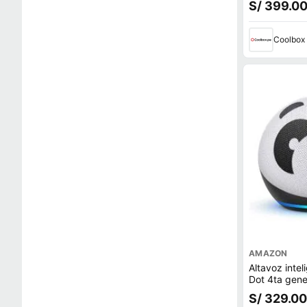
S/ 399.0
Coolbox
AMAZON
Altavoz inte
Dot 4ta gene
de voz con 
S/ 329.00