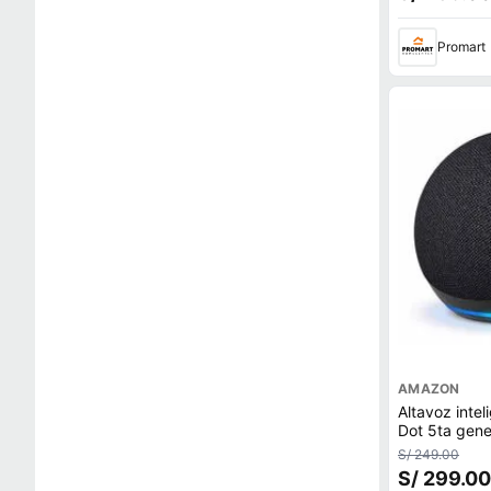
Promart
AMAZON
Altavoz inte
Dot 5ta gene
control de v
S/ 249.00
S/ 299.00