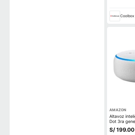
Coolbox
AMAZON
Altavoz inte
Dot 3ra gene
voz con Alex
S/ 199.00