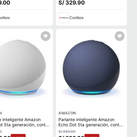
9.00
S/ 329.90
olbox
Coolbox
N
AMAZON
e inteligente Amazon
Parlante inteligente Amazon
t 5ta generación, control
Echo Dot 5ta generación, control
Alexa, Wi-Fi, bluetooth,
de voz, Alexa, Wi-Fi, bluetooth,
0
S/ 249.00
azul