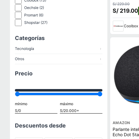
Coolbox
(13)
control de vo
S/ 229.00
bluetooth, b
Oechsle
(2)
S/ 219.00
Promart
(6)
Shopstar
(27)
Coolbox
Categorías
Tecnología
›
Otros
›
Precio
mínimo
máximo
AMAZON
Descuentos desde
Parlante int
Echo Dot 5ta