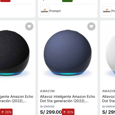
Promart
Pr
AMAZON
AMAZO
ligente Amazon Echo
Altavoz inteligente Amazon Echo
Altavoz
ración (2022),
Dot 5ta generación (2022),
Dot 5ta
oz con Alexa, negro
control de voz con Alexa, azul
control
S/ 249.00
S/ 249.0
S/ 299.00
S/ 29
de aumento.
de aumento.
20%
20%