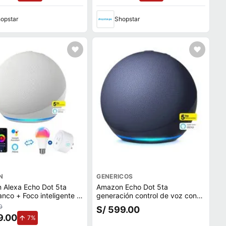
opstar
Shopstar
N
GENERICOS
 Alexa Echo Dot 5ta
Amazon Echo Dot 5ta
anco + Foco inteligente +
generación control de voz con
 inteligente
Alexa - MEGA IMPORT
0
S/ 599.00
9.00
de aumento.
7%