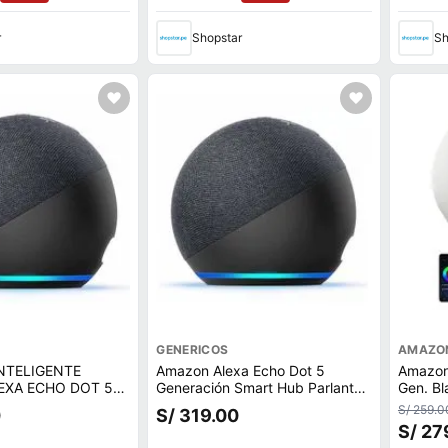
r
Shopstar
Sh
GENERICOS
AMAZO
NTELIGENTE
Amazon Alexa Echo Dot 5
Amazon
EXA ECHO DOT 5TA
Generación Smart Hub Parlante
Gen. Bl
N - NEGRO
Negro - MEGA IMPORT
Enchufe
S/ 259.0
0
S/ 319.00
S/ 27