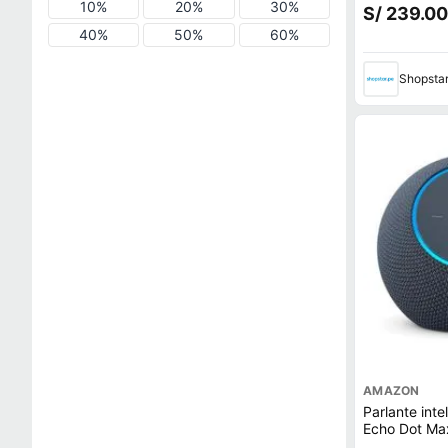
Bluetooth Wi
10%
20%
30%
S/ 239.00
40%
50%
60%
Shopsta
AMAZON
Parlante int
Echo Dot Max
Alexa, Wi-Fi,