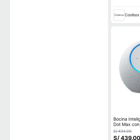
Coolbox
Bocina Intel
Dot Max con
Envolvente C
S/ 434.00
S/ 439.0