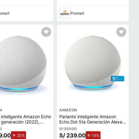
omart
Promart
N
AMAZON
 inteligente Amazon Echo
Parlante inteligente Amazon
 generación (2022),
Echo Dot 5ta Generación Alexa
 de voz con Alexa, blanco
WiFi Control por Voz Blanco
0
S/ 209.00
9.00
S/ 239.00
de aumento.
de aumento.
20%
14%